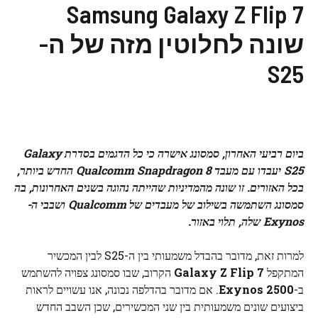
Samsung Galaxy Z Flip 7
שונה לחלוטין מזה של ה-
S25
ביום רביעי האחרון, סמסונג אישרה כי כל הדגמים בסדרת Galaxy
S25 יעבדו עם מעבד Qualcomm Snapdragon 8 החדש ביותר,
בכל האזורים. זו שונה מהמדיניות שהייתה נהוגה בשנים האחרונות, בה
סמסונג השתמשה בשילוב של מעבדים של Qualcomm ושבבי ה-
Exynos שלה, תלוי באזור.
למרות זאת, מדובר בהבדל משמעותי בין ה-S25 לבין המכשיר
המתקפל
Galaxy Z Flip 7
הקרוב, שבו סמסונג צפויה להשתמש
ב-
Exynos 2500
. אם מדובר בהדלפה נכונה, אנו עשויים לראות
ביצועים שונים משמעותית בין שני המכשירים, שכן השבב החדש