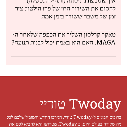
איך TikTok ניסתה (ותחילה נכשלה)
לחסום את השידור החי של פרז הילטון: ציר
זמן של משבר ששודר בזמן אמת
טאקר קרלסון השליך את הכפפה שלאחר ה-
MAGA. האם הוא באמת יכול לבנות תנועה?
Twoday טודיי
ברוכים הבאים ל-Twoday טודיי, המרכז החדש והמוביל שלכם לכל
מה שקורה בעולם היום. ב Twoday, מטרתנו היא להביא לכם את