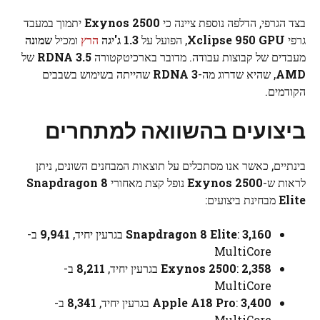
בצד הגרפי, הדלפה נוספת ציינה כי
Exynos 2500
יתמוך במעבד
גרפי
Xclipse 950 GPU
, הפועל על
1.3 ג'יגה
הרץ
ומכיל
שמונה
מעבדים של קבוצות עבודה. מדובר בארכיטקטורה
RDNA 3.5
של
AMD
, שהיא שדרוג מה-
RDNA 3
שהייתה בשימוש בשבבים
הקודמים.
ביצועים בהשוואה למתחרים
בינתיים, כאשר אנו מסתכלים על תוצאות המבחנים השונים, ניתן
לראות ש-
Exynos 2500
נופל קצת מאחורי
Snapdragon 8
Elite
מבחינת ביצועים:
3,160
:
Snapdragon 8 Elite
בגרעין יחיד,
9,941
ב-
MultiCore
2,358
:
Exynos 2500
בגרעין יחיד,
8,211
ב-
MultiCore
3,400
:
Apple A18 Pro
בגרעין יחיד,
8,341
ב-
MultiCore