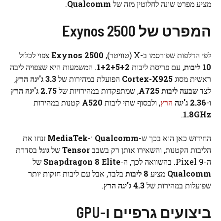
מציע מפרט שונה לחלוטין מזה של
Qualcomm
.
המפרט של Exynos 2500
לפי הדלפות שפורסמו ב-X (טוויטר),
Exynos 2500
צפוי לכלול
10 ליבות
, עם פריסת ליבות
1+2+5+2
. המשמעות היא שצפויה ליבה
ראשית מסוג
Cortex-X925
הפועלת במהירות של
3.3 ג'יגה הרץ
,
לצד
שבעה ליבות A725
, שמתפקדות במהירויות של
2.75 ג'יגה הרץ
ו-
2.36 ג'יגה
הרץ
, ולבסוף שתי ליבות
A520
קטנות במהירות
.
1.8GHz
החידוש כאן הוא בכך ש-
Qualcomm
ו-
MediaTek
זנחו את
הליבות הקטנות, והשאירו אותן רק בשבב
Tensor
של
גוגל
בסדרת
ה-Pixel 9. בהשוואה לכך, ה-
Snapdragon 8 Elite
של
Qualcomm
מציע
8 ליבות
בלבד, אבל עם ליבות חזקות יותר
שפועלות במהירות של
4.3 ג'יגה הרץ
.
ביצועים גרפיים ו-GPU