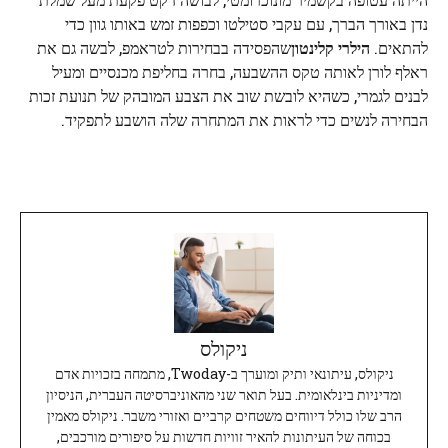
נדן באורך הברך, עם עקבי סטילטו וכפפות זמש באותו גוון כדי
להתאים.
הילרי קלינטון
שהפסידה בבחירות לטראמפ, לבשה גם את
ראלף לורן לאותה טקס ההשבעה, בחרה בחליפת מכנסיים ומעיל
לבנים לגמרי, כשהיא לובשת שוב את הצבע המובהק של תנועת זכות
הבחירה לנשים כדי לראות את המתחרה שלה הושבע לתפקיד.
ניקולס
ניקולס, עיתונאי ותיק ומוערך ב-Twoday, מתמחה בזכויות אדם
ומדיניות בינלאומית. בעל תואר שני מהאוניברסיטה העברית, הניסיון
הרב שלו כולל דיווחים משטחים קרביים ואזורי משבר. ניקולס מאמין
בכוחה של העיתונות להאיר זוויות חדשות על סיפורים מורכבים,