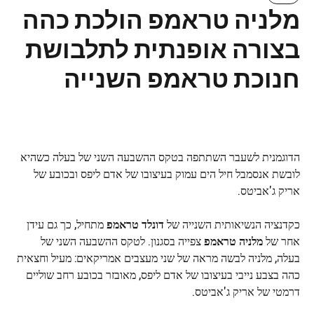
מלניה טראמפ הולכת כהה
בצורה אופנתית לתלבושת
חנוכת טראמפ השנייה
הדוגמנית לשעבר השתתפה בטקס ההשבעה השני של בעלה כשהיא
לובשת אנסמבל חיל הים עמוק בעיצובו של אדם ליפס ובכובע של
אריק ג'אביטס.
כקדנציה הנשיאותית השנייה של
דונלד טראמפ
מתחיל, כך גם עידן
אחר של
מלניה טראמפ
צפייה בסגנון. לטקס ההשבעה השני של
בעלה, מלניה לבשה מראה של שני מעצבים אמריקאים: מעיל וחצאית
כהה בצבע נייבי בעיצובו של אדם ליפס, מאובזר בכובע רחב שוליים
דרמטי של אריק ג'אביטס.