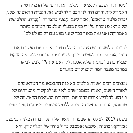
"מסורת ההשבעה לנשיאות מגלמת את היופי של הדמוקרטיה
האמריקאית והיום היה לנו הכבוד להלביש את הגברת הראשונה שלנו,
גברת מלניה טראמפ", אמר ליפס.
אָפנָה
בהצהרה. "גְבֶרֶת. התלבושת
של טראמפ נוצרה על ידי כמה מבעלי המלאכה הטובים ביותר
באמריקה ואני גאה מאוד בכך שאני מציג עבודה כזו לעולם".
לדוגמנית לשעבר יש היסטוריה של בחירות אופנתיות מושכות את
העין. אולי הידועה לשמצה מבין השערוריות הרבות שלה היה הז'קט
שעליו כתוב "באמת שלא אכפת לי. האם אתה?" נלבש לביקור
במרכזי מעצר המחזיקים ילדים מהגרים.
מעצבים רבים ושמות בולטים באופנה התבטאו נגד הטראמפים
לאורך השנים, ואמרו בפומבי שהם לא ייענו לבקשות מהצוותים של
בני הזוג להלביש אותם להופעות. בתקופת הנשיאות הראשונה של
טראמפ, הגברת הראשונה נטתה ללבוש עיצובים ממותגים אירופאיים.
בשנת 2017, לטקס ההשבעה הראשון של דונלד, בחרה מלניה במעצב
אמריקאי מובהק, שלבש אנסמבל כחול בהיר של ראלף לורן. היא
הייתה עטופה בקשמיר מונוכרומטי, לבושה ז'קט פקעת מעל שמלת