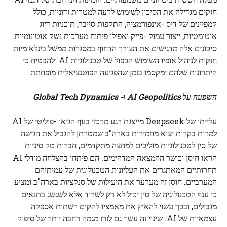
חזקים מגדילה את הסיכון לשימוש לרעה למטרות זדוניות, כולל
קמפיינים של דיס -אינפורמציה, התקפות סייבר, תוכניות דיוג
אוטומטיות, ייצור עמוק -פייק ואפילו פיתוח מערכות נשק אוטונומיות.
סיכונים אלה מדגישים את הצורך הדחוף במסגרות ממשל בינלאומיות
חזקות לניהול אופיו השימוש הכפול של טכנולוגיות AI ולהבטיח כי
היתרונות שלהם ימקסמו בזמן שהפגיעה הפוטנציאלית מופחתת.
השפעה על AI Geopolitics ו- Global Tech Dynamics
עלייתו של Deepseek מייצגת רגע מרכזי בנוף הגיאו -פוליטי של AI.
למרות בקרות יצוא מחמירות בארה"ב שמטרתן להגביל את הגישה
של סין לטכנולוגיות מוליכים למחצה מתקדמים, חברות טק סיניות
הראו חוסן וכושר ההמצאה המדהימים. הם פיתחו בהצלחה מודלי AI
תחרותיים המאתגרים את העליונות הטכנולוגית של עמיתיהם
המערביים. חוסן זה מערער את היעילות של סנקציות בארה"ב ומציע
כי ענף הטכנולוגיה של סין יכול לא רק לשרוד אלא לשגשג בתנאים
מגבילים, ובכך עשוי להאיץ את מאמציו להקים רשתות אספקה ​​
עצמאיות של AI. שינוי זה עשוי גם לזרז מגמה רחבה יותר של סיפוק