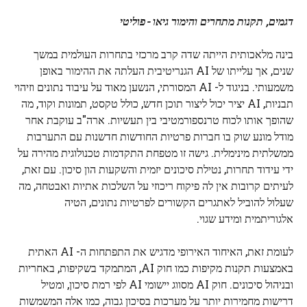
דגמים, תקנות מתחרים והימור גיאו -פוליטי
בינה מלאכותית הייתה שדה קרב מרכזי בתחרות העולמית במשך
שנים, אך עלייתו של AI הגנריטיבית העלתה את ההימור באופן
משמעותי. בניגוד ל- AI המסורתי, הנשען מאוד על עיבוד נתונים וזיהוי
תבניות, AI יציר יכול ליצור תוכן חדש, כולל טקסט, תמונות וקוד, מה
שהופך אותו לכוח טרנספורמטיבי בין תעשיות. ארה"ב עוקבת אחר
מודל מונע שוק בו חברות פרטיות החודשות חדשנות עם התערבות
ממשלתית מינימלית. גישה זו מטפחת התקדמות טכנולוגית מהירה על
ידי עידוד תחרות, נטילת סיכונים יזמית והשקעות הון סיכון. עם זאת,
לעיתים קרובות אין לה פיקוח ריכוזי על השלכות אתיות ואבטחה, מה
שעלול להוביל לאתגרים הקשורים לפרטיות נתונים, הטיה
אלגוריתמית ומידע שגוי.
לעומת זאת, האיחוד האירופי מדגיש את התפתחות ה- AI האתית
באמצעות תקנות מקיפות כמו חוק AI, המתמקד בשקיפות, באחריות
ובניהול סיכונים. חוק AI מסווג יישומי AI לפי רמת סיכון, ומטיל
דרישות מחמירות יותר על מערכות בסיכון גבוה, כמו אלה המשמשות