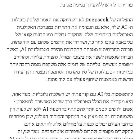
עוד יותר לחדש ללא צורך במימון מסיבי.
ההצלחה של Deepseek לא רק חיזקה את האמון של סין ביכולות
ה- AI שלה, אלא גם העצימה את התחרות במערכת האקולוגית
הטכנולוגית המקומית שלה. שחקנים גדולים כמו קבוצת קוואן של
עליבאבא עקבו אחר כך, ושחררו את הדגמים שלהם עם קוד פתוח.
סביבה תחרותית זו מטפחת התקדמות מהירה בטכנולוגיות AI, כאשר
חברות שואפות לשפר את ביצועי המודל, להפחית עלויות ולהרחיב
יישומים מעשיים. עלייתם של דגמים אלה משקפת מגמה רחבה יותר
במדיניות הטכנולוגית של סין-מקדמת הסתמכות עצמית תוך עידוד
חדשנות באמצעות שיתוף פעולה עם קוד פתוח.
להתפשטות כלי AI עם קוד פתוח יש השלכות גלובליות. מצד אחד,
היא מקדמת את הכלל הטכנולוגי בכך שהיא מאפשרת לסטארט -
אפים ולגופים קטנים יותר להשתתף בחדשנות AI ללא השקעות הון
משמעותיות. זה גם מאיץ את המחקר והפיתוח העולמי, שכן מפתחים
ברחבי העולם יכולים לבנות על מודלים אלה, להתאים אותם
להקשרים מקומיים ולתרום לשיפורים איטרטיביים. מצד שני, זה
מעלה חששות ביטחוניים משמעותיים. הזמינות הנרחבת של דגמי AI