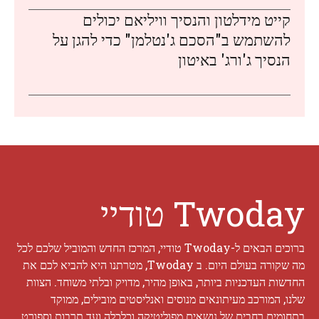
קייט מידלטון והנסיך וויליאם יכולים
להשתמש ב"הסכם ג'נטלמן" כדי להגן על
הנסיך ג'ורג' באיטון
Twoday טודיי
ברוכים הבאים ל-Twoday טודיי, המרכז החדש והמוביל שלכם לכל
מה שקורה בעולם היום. ב Twoday, מטרתנו היא להביא לכם את
החדשות העדכניות ביותר, באופן מהיר, מדויק ובלתי משוחד. הצוות
שלנו, המורכב מעיתונאים מנוסים ואנליסטים מובילים, ממוקד
בתחומים רחבים של נושאים מפוליטיקה וכלכלה ועד תרבות וספורט.