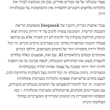
עצמי טכנולוגי על פני מגזרים אחרים, שכן סין מבקשת לבודד את
כלכלתה מלחצים חיצוניים ולהפחית את ההסתמכות על טכנולוגיות
זרות.
עבור ארצות הברית, הישגיו של Deepseek משמשים קריאת
השכמה קריטית. וושינגטון עשויה להגיב על ידי הידוק בקרות יצוא
קיימות, והרחבת מגבלות כדי להקיף לא רק חומרה אלא גם שיתופי
פעולה ותוכנה ושותפויות מחקר בהן מעורבים גורמים סיניים. זה יכול
לכלול ורידה מחמירה יותר של מיזמים משותפים, חילופי דברים
אקדמיים וכנסים בינלאומיים AI. עם זאת, אמצעים כאלה עלולים
להעמיק בשוגג את המתרחש הטכנולוגי, לטפח סביבה בה סין הופכת
להיות יותר ויותר סומכת על עצמה ופחות תלויה בטכנולוגיות
המערביות. ניתוק טכנולוגי זה יכול להיות בעל השלכות מרחיקות לכת,
לעצב מחדש שרשראות אספקה ​​גלובליות ומערכות אקולוגיות
חדשנות. זה יכול להוביל להופעתם של תחומים טכנולוגיים מקבילים,
עם סטנדרטים מובחנים, פרוטוקולים ומערכות אקולוגיות – כמו
המפלגה ההיסטורית בין הגושים המזרחיים והמערביים במהלך
המלחמה הקרה.