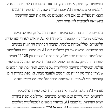
בתשתיות קריטיות, אכיפת חוק ובריאות. מסגרת רגולטורית זו נועדה
להבטיח כי טכנולוגיות AI יכבדו זכויות יסוד, לקדם הגינות ולמנוע
תוצאות מפלות, גם אם היא לפעמים מאטה את קצב החדשנות
בהשוואה לסביבות לייז-פייר יותר.
בינתיים, סין רודפת באגרסיביות ריבונות דיגיטלית, ומטילה פיקוח
ממלכתי מחמיר כדי להבטיח כי פיתוח ה- AI יתאים לסדרי העדיפויות
הלאומיים, כולל צמיחה כלכלית, יציבות חברתית ויתרונות צבאיים
אסטרטגיים. הגישה של סין משלבת את AI באסטרטגיות הפוליטיות
והכלכליות הרחבות יותר שלה, כמו יוזמת "תוצרת סין 2025" ויוזמת
החגורה והכביש, שמטרתה לחזק את עמדת המדינה כמנהיג טכנולוגי
עולמי. הממשלה מחייבת לוקליזציה של נתונים, המחייבת את הנתונים
שנוצרו בתוך סין להיות מאוחסנים ולעובד מבית, ואוכפת בקרות תוכן
קפדניות כדי לשמור על אבטחת מידע ועל התאמה אידיאולוגית.
גזע ה- AI העולמי מפציר את המערכת האקולוגית הדיגיטלית
לתחומים רגולטוריים וטכנולוגיים מובחנים. ארה"ב אוכפת בקרות
ייצוא קפדניות על שבבי AI, במיוחד מכוונים לטכנולוגיות מוליכים
למחצה קריטיות לפיתוח AI, כמו GPUs מתקדמים הדרושים לאימוני