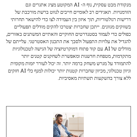
מנקודת מבט עסקית, נוף ה- AI המקוטע מציג אתגרים וגם
הזדמנויות. תאגידים רב לאומיים חייבים לנווט ברשת מורכבת של
דרישות רגולטוריות, תוך איזון בין העמידה לצו כדי להישאר תחרותי
בשווקים מגוונים. ייתכן שחברות יצטרכו להקים מודלים תפעוליים
כפולים כדי לעמוד בסטנדרטים החוקיים והאתיים המשתנים באזורים,
להגדיל את עלויות התפעול ולסבך את התכנון האסטרטגי. עלייתם של
מודלים של AI עם קוד פתוח דמוקרטיזציה של הגישה לטכנולוגיות
מתקדמות, מטפחת חדשנות ומאפשרת לשחקנים קטנים יותר
להתמודד על מגרש משחק ברמה יותר. זה יכול לעורר יזמות מקומית
וגיוון טכנולוגי, מכיוון שחברות קטנות יותר יכולות למנף כלי AI חזקים
ללא צורך בהשקעות תשתיות מאסיביות.