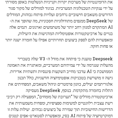
את הדומיננטיות של מערכות יקרות וקנייניות הנשלטות באופן מסורתי
על ידי ענקיות הטכנולוגיה המערביות. בניגוד למודלים של מקור סגור
הדורשים משאבים חישוביים נרחבים ועלויות פיתוח גבוהות, המודלים
של DeepSeek ממנפים מתודולוגיות חסכוניות, מה שהופך את ה-
AI המתקדם למגוון רחב יותר של משתמשים וארגונים. דגמים אלה
בנויים על ארכיטקטורות אופטימליות המדגישות את היעילות,
ומאפשרות להם לספק ביצועים תחרותיים אפילו על חומרה ישנה יותר
או פחות חזקה.
Deepseek טוענת כי פיתחה את מודל ה- V3 שלה בשבריר
מהעלות שנגרמה על ידי עמיתיהם המערביים, ומאתגרת את האמונה
הממושכת כי AI עדכני מחייב השקעות פיננסיות ותשתיות אדירות.
גישה זו מושרשת בטכניקות אופטימיזציה חדשניות, כולל תכנון
אלגוריתמים יעילים, כוונון פרמטרים וניהול משאבים, המפחיתים את
התלות בחומרה מתקדמת. בנוסף, DeepSeek מעסיקה
ארכיטקטורת מודלים של "תערובת של מומחים", המפעילה רק רכיבי
רשת עצבית רלוונטיים למשימות ספציפיות, ומפחית משמעותית את
הדרישות החישוביות תוך שמירה על ביצועים גבוהים. יעילות עלות זו
דמוקרטיזציה של פיתוח AI בסין, ומאפשרת לסטארט-אפים קטנים