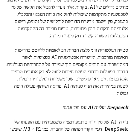
מודלים גדולים של AI. בקרות אלה נועדו להגביל את הגישה של סין
לטכנולוגיות מתקדמות שיכולות לחזק את כוחה הצבאי והכלכלי.
בתגובה, סין יישמה מדיניות הדורשת לוקליזציה של נתונים, רישום
אלגוריתם ובקרות תוכן מחמירות, טיפוח סביבה בה ההתקדמות
הטכנולוגית קשורה קשר הדוק ליעדי המדינה.
סטייה רגולטורית זו מאלצת חברות רב לאומיות ללהטט בדרישות
תאימות מורכבות, ומייצרות אסטרטגיות AI ספציפיות לאזור
המתיישרות עם חוקים מקומיים תוך שמירה על התחרותיות העולמית.
חברות הפועלות ברחבי העולם חייבות לנווט לא רק אתגרים טכניים
אלא גם מתחים גיאו-פוליטיים, שכן משמרות רגולטוריות יכולות
לשנות במהירות את הנוף לפיתוח AI, פריסה ושיתוף פעולה חוצה
גבולות.
Deepseek ועליית AI עם קוד פתוח
נוף ה- AI של סין חווה טרנספורמציה משמעותית עם הופעתו של
DeepSeek. דגמי הקוד הפתוח של החברה, כמו R1 ו- V3, שיבשו