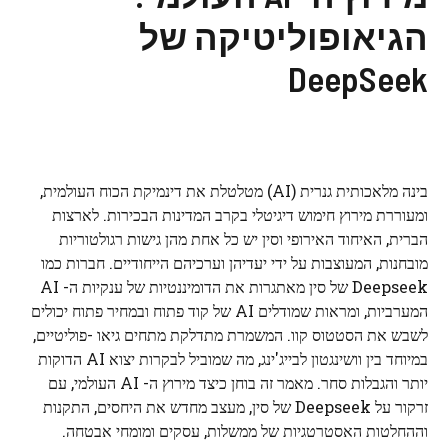
הגיאופוליטיקה של
DeepSeek
בינה מלאכותית גנרית (AI) מטלטלת את דינמיקת הכוח העולמית,
ומעוררת מירוץ חימוש דיגיטלי בקרב המדינות הבכירות. לארצות
הברית, האיחוד האירופי וסין יש כל אחת מהן גישות רגולטוריות
מובחנות, המעוצבות על ידי יעדיהן וערכיהם הייחודיים. חברות כמו
Deepseek של סין מאתגרות את הדומיננטיות של ענקיות ה- AI
המערביות, ומראות שמודלים AI של קוד פתוח ובמחיר פתוח יכולים
לשבש את הסטטוס קוו. המשמרת מתדלקת מתחים גיאו -פוליטיים,
במיוחד בין וושינגטון לבייג'ינג, מה שמוביל לבקרות יצוא AI הדוקות
יותר והגבלות סחר. מאמר זה בוחן כיצד מירוץ ה- AI העולמי, עם
זרקור על Deepseek של סין, מעצב מחדש את היחסים, התקנות
וההחלטות האסטרטגיות של ממשלות, עסקים ומומחי אבטחה.