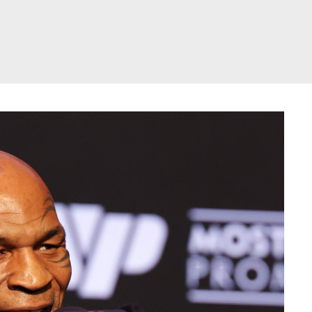
דלג
תוכן