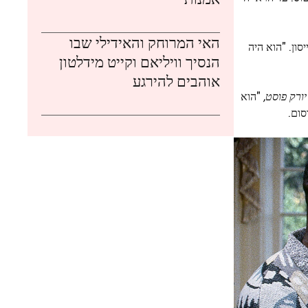
האי המרוחק והאידילי שבו
סון. "הוא היה
הנסיך וויליאם וקייט מידלטון
אוהבים להירגע
 יורק פוסט
,
"הוא
סום.