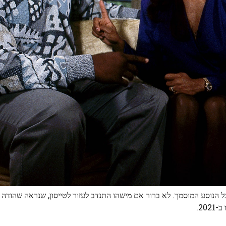
 הנוסע המוסמך. לא ברור אם מישהו התנדב לעזור לטייסון, שנראה שהודה 