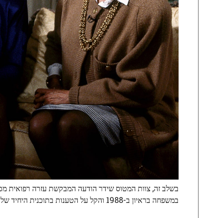
בשלב זה, צוות המטוס שידר הודעה המבקשת עזרה רפואית מכל
במשפחה בראיון ב-1988 והקל על הטענות בתוכנית היחיד שלו ב-2021.