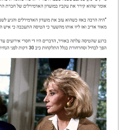
אומר שהוא קירר את עקביו במועדון האדמירלים של חברת התעופ
"היה הרבה באזז כשהוא עזב את מועדון האדמירלים והגיע לשער.
מאוד אדיב ואז ליוו אותו מהשער כי הטיסה התעכבה כי איש ה
ברגע שהטיסה עלתה באוויר, הדברים היו די חסרי אירועים עד כ-30 דקות לפני הטאצ'דאון. לדברי נציג של טייסון שהתכתב בדוא
הפך לבחיל וסחרחורת בגלל התלקחות כיב 30 דקות לפני הנחיתה".