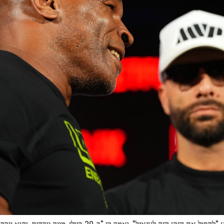
פול בן ה-27, שמתהדר בשיא של 9-1 ושישה נוקאאוטים, נשבע "להפיל את הזקן הזה לעזאזל", ואמר כי "ב