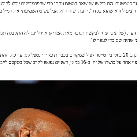
אוד פטפטנית. הם ביקשו שנישאר במטוס ונחתו כדי שהפרמדיקים יוכלו להיכנס
רוצים לוודא שהוא בסדר'. ידעתי שזה הוא, אבל פשוט השמיעתי את המילים 'מ
של וניטי פייר
לבקשת תגובה מאת אמריקן איירליינס לא התקבלה תגו
י שהיה שם כדי לעזור לו".
הפחד הבריאותי מגיע פחות מחודשיים לפני משחק אגרוף מתוכנן ב-20 ביולי בין טייסון לפול שמקודם בכבדות על ידי נטפליקס. 
לשתי מסיבות עיתונאים עם הלוחמים, שבמהלכן הם ערערו כצפוי אחד על כושרו של זה. ב-16 במאי, השניים נפגשו לקר