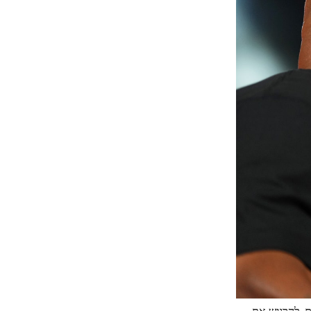
-20 ביולי, מייק יורדים, והוא יירדם. להרגיש את