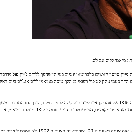
ת
מייק טייסון
האשים סלבריטאי יוטיוב בעייתי שהפך ללוחם
ג'ייק פול
מחוסר כ
נים החד פעמי נזקק לטיפול רפואי במהלך טיסה ממיאמי ללוס אנג'לס ביום ראשו
, נוסע אנונימי אומר שהטיול ב-26 במאי בטיסה 1815 של אמריקן איירליינס היה קשה לפני תחילתו, שכן הוא הת
המסלול בגלל טמפרטורות גבוהות במיוחד בתוך המטוס. לפי דיווחי מזג אוויר מקומיים, ה
מייק טייסון, שנתבע בשנה שעברה על ידי אישה שאומרת שהוא אנס אותה בשנות ה-90, ו