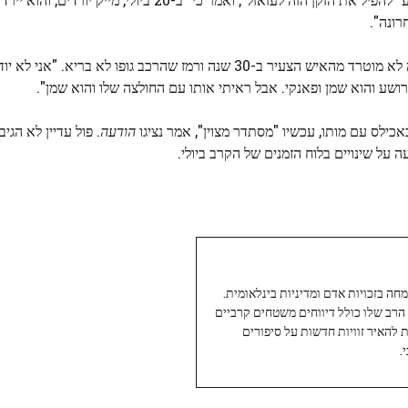
רונה".
טייסון, שהרקורד המקצועי שלו הוא 50-6 וכולל 44 KO, נראה לא מוטרד מהאיש הצעיר ב-30 שנה ורמז שהרכב גופו לא 
מרושע והוא שמן ופאנקי. אבל ראיתי אותו עם החולצה שלו והוא שמן".
ילס עם מותו, עכשיו "מסתדר מצוין", אמר נציגו
הודעה
. פול עדיין לא הגי
ה על שינויים בלוח הזמנים של הקרב ביולי.
עיתונאי ותיק ומוערך ב-Twoday, מתמחה בזכויות אדם ומדיניות בינלאומית.
 הרב שלו כולל דיווחים משטחים קרביים
ת להאיר זוויות חדשות על סיפורים
.