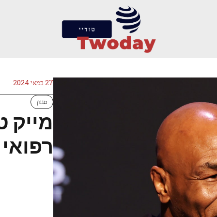
27 במאי 2024
סגנון
מייק ט
רפואי