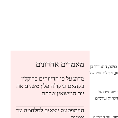
מאמרים אחרונים
ושר, התמודד בן
ן, אך לפי נציג של
מדוע על פי הדיווחים ברוקלין
בקהאם וניקולה פלץ משנים את
עכב במשך שעתיים על
יום הנישואין שלהם
טמפרטורות הגיעו אתמול ל-93 מעלות במיאמי, אך הלחות וגורמים
ההמפטונס יוצאים למלחמה נגד
אמנות
שהורשעה באונס ב-1992, לא המתין לעיכוב במטוס. עד הראייה