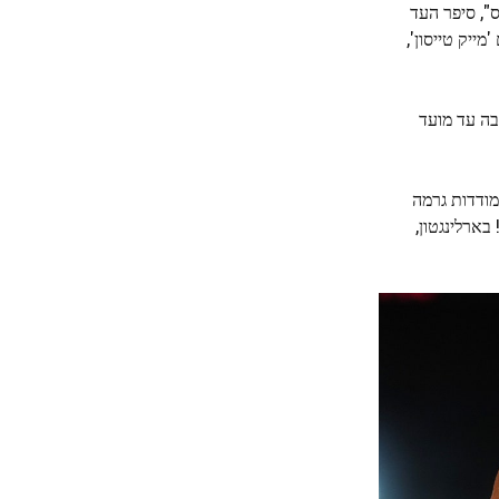
", סיפר העד
ייק טייסון',
בה עד מועד
עד כה, ההתמודדות גרמה
ב שכל בטקסס לייב! בארלינגטון,