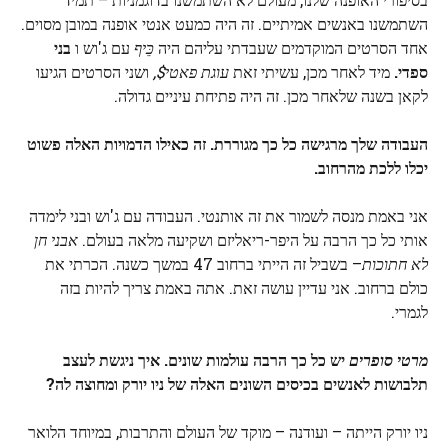
השתמשנו באנשים אמיתיים. זה היה כמעט אנטי אופנה במובן מסוים.
אחד הסרטים המוקדמים שעבדתי עליהם היה
כֵּיף
עם ג'וש ו
בני
ספדי.
מיד לאחר מכן, עשיתי זאת
עוגת פאטי$,
ושני הסרטים הגיעו
לקאן בשנה שלאחר מכן. זה היה פתיחת עיניים גדולה.
העבודה שלך מרגישה כל כך מגוררת. זה כאילו הדמויות האלה פשוט
יכלו ללכת מהרחוב.
אני באמת מנסה לשמור את זה אותנטי. העבודה עם ג'וש ובני לימדה
אותי כל כך הרבה על היפר-ריאליזם ושקיעה מלאה בעולם.
אבני חן
לא חתוכות
– בשביל זה הייתי ברחוב 47 במשך כשנה. הכרתי את
כולם ברחוב. אני עדיין עושה זאת. אתה באמת צריך להיות בזה
לגמרי.
מרטי סופרים
יש כל כך הרבה עולמות שונים. איך ניגשת לעצב
תלבושות לאנשים בכיסים השונים האלה של ניו יורק ומחוצה לה?
ניו יורק הייתה – ועודנה – מוקד של העולם והתרבות, במיוחד הלואר