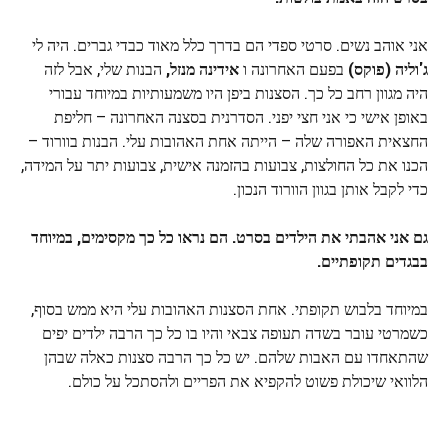
אני אוהב נשים. סרטי ספדי הם בדרך כלל מאוד כבדי גברים. היה לי
ג'וליה (פוקס)
בפעם האחרונה ו
אידינה מנזל,
הבנות שלי, אבל לזה
היה מגוון רחב כל כך. הסצנות ביפן היו משמעותיות במיוחד עבורי
באופן אישי כי אני חצי יפני. הסדרנית בסצנה האחרונה – חליפת
החצאית האפורה שלה – הייתה אחת האהובות עלי. הבנות בוורוד –
הכנו את כל החולצות, צבועות בהזמנה אישית, צבועות יתר על המידה,
כדי לקבל אותן בגוון הוורוד הנכון.
גם אני אהבתי את הילדים בסרט. הם נראו כל כך מקסימים, במיוחד
בבגדים תקופתיים.
במיוחד בלבוש תקופתי. אחת הסצנות האהובות עלי היא ממש בסוף,
כשמרטי עובר בשדה תעופה צבאי והיו בו כל כך הרבה ילדים יפים
שהתאחדו עם האבות שלהם. יש כל כך הרבה סצנות כאלה שבהן
הלוואי שיכולת פשוט להקפיא את הפריים ולהסתכל על כולם.