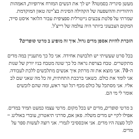
מעשן סיגריה בסמטה? יש לך את הנשים המזרח אירופיות, האמהות
היהודיות וההשפעה של הקהילה הסינית בצ'יינה טאון המוקדמת.
שמרתי על פלטת צבעים נייטרלית ספציפית עבור הלואר איסט סייד;
המקום הצבעוני ביותר היה עולמה של רייצ'ל.
הזכרת להיות אספן מדים גדול. איך זה מופיע ב
מרטי סופרים
?
בכל סרט שעשיתי יש תלבושת אחידה. אני כל כך מתעניין במה מדים
מתקשרים. טבח בצרפת נראה כל כך שונה מטבח בניו יורק של שנות
ה-70. אני מוצא את זה מרתק איך אנשים מתלבשים ללכת לעבודה.
אני לומד את כולם. כשאני ברכבת התחתית, זה כל מה שאני שם לב
אליו. אני מסתכל על כולם מכף רגל ועד ראש, ומה שהם לובשים
אומר לי מי הם.
ב
מרטי סופרים,
מדים יש בכל מקום. מרטי עצמו כמעט תמיד במדים.
אפילו לקיי יש מדים משלה. פאן אם, סדרני תיאטרון, עובדי באולינג –
לכל סצנה היו מדים. אני אובססיבי לגמרי. אני רוצה לעשות ספר על
מדים.