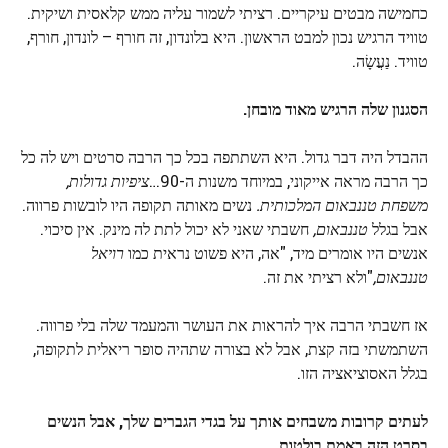
כחמישה מבטים עיקריים. רציתי לשמור עליה ממש קלאסית ושיקית.
טוויד הרגיש נכון למבט הראשון. היא בלונדון, זה חורף – לונדון, חורף,
טוויד. נַעֲשָׂה.
הסגנון שלה הרגיש מאוד מובחן.
ההבדל היה דבר גדול. היא השתתפה בכל כך הרבה סרטים ויש לה כל
כך הרבה מראה אייקוני, במיוחד משנות ה-90…
ציפיות גדולות,
משפחת טננבאום המלכותית.
נשים מאותה תקופה היו לובשות פרווה.
אבל בגלל
טננבאום,
חשבתי שאני לא יכול לתת לה מינק. אין סיכוי.
אנשים היו אומרים מיד, "אה, היא פשוט נראית כמו
רויאל
טננבאום,
"ולא רציתי את זה.
אז חשבתי הרבה איך להראות את העושר והמעמד שלה בלי פרווה.
השתמשתי בזה קצת, אבל לא בצורה שתהיה סופר ריאלית לתקופה,
בגלל האסוציאציה הזו.
לעתים קרובות משבחים אותך על בגדי הגברים שלך, אבל הנשים
בסרט הזה באמת בולטות.