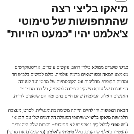
מיאקו בליצי רצה
שהתחפושות של טימוטי
צ'אלמט יהיו "כמעט הזויות"
מרטי סופרים
ממולא בילדי רחוב, נוקשים עובדים, אריסטוקרטים
מאמצע המאה וספורטאים ברמה עולמית, כולם לבושים בלבוש חד
ומדויק תקופתי. מחליפות זוט הקופסתיות של מרטי ועד לעניבה
המעוצבת של עזרא מישקין הצמודה למאפיה, כל בגד מסמן מי
האנשים האלה, העולמות שהם חיים בהם ומה הם שואפים להיות.
הבאת הצפיפות הזו לחיים הייתה משימה מונומנטלית. לסרט, מעצבת
תלבושות
מיאקו בליצי
-ששיתופי הפעולה הקודמים שלו עם הבמאי
ג'וש ספדי
לִכלוֹל
כֵּיף
ו
אבני חן לא חתוכות
– והצוות שלה היה צריך
להצטייד באלפי שחקנים, כולל
טימותי צ'אלמט
(מי שמגלם את מרטי)