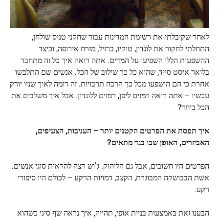
לאחר שקיבלתי את רשימת המדינות עבור שחקני טניס שולחן,
התחלתי לחקור את לונדון, טוקיו, ברזיל, מזרח אירופה, וכיצד
ההשפעות הללו השפיעו על המדים. אתה רואה איך כל זה מתחבר
בלואר איסט סייד, שהוא כל כך שילוב של הכל. אנשים שם התלבשו
אחרת כי הם הושפעו מכל כך הרבה תרבויות. זה דומה לאיך שניו יורק
עכשיו – אתה רואה רמזים ליפן, רמזים ללונדון. אבל איך משלבים את
הכל ביחד?
איך תפסת את הפרטים הקטנים יותר – העניבות, הצעיפים,
האביזרים, האופן שבו בגד מתאים?
הפרטים היו חשובים, אבל גם הליהוק. ג'וש רצה להראות סוגי אנשים.
אשת הבבושקה המבוגרת, הקצב, דמויות הרקע – לכולם היו סיפורי
רקע.
הבענו זאת באמצעות בניית אופי, תהייה, איך נראה שף סיני כשהוא