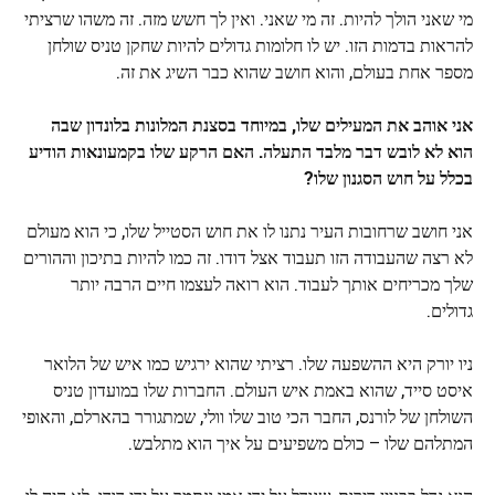
מי שאני הולך להיות. זה מי שאני. ואין לך חשש מזה. זה משהו שרציתי
להראות בדמות הזו. יש לו חלומות גדולים להיות שחקן טניס שולחן
מספר אחת בעולם, והוא חושב שהוא כבר השיג את זה.
אני אוהב את המעילים שלו, במיוחד בסצנת המלונות בלונדון שבה
הוא לא לובש דבר מלבד התעלה. האם הרקע שלו בקמעונאות הודיע ​​
בכלל על חוש הסגנון שלו?
אני חושב שרחובות העיר נתנו לו את חוש הסטייל שלו, כי הוא מעולם
לא רצה שהעבודה הזו תעבוד אצל דודו. זה כמו להיות בתיכון וההורים
שלך מכריחים אותך לעבוד. הוא רואה לעצמו חיים הרבה יותר
גדולים.
ניו יורק היא ההשפעה שלו. רציתי שהוא ירגיש כמו איש של הלואר
איסט סייד, שהוא באמת איש העולם. החברות שלו במועדון טניס
השולחן של לורנס, החבר הכי טוב שלו וולי, שמתגורר בהארלם, והאופי
המתלהם שלו – כולם משפיעים על איך הוא מתלבש.