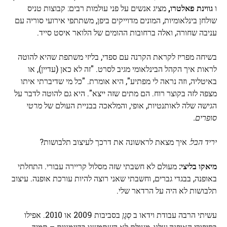
ו
גווינת פאלטרו,
מציג אנשים על פני עולמות רבים: קבוצות טניס
שולחן בינלאומיות, המונים מדוייקים ביפן, משתתפי אירועי סוריה עם
עניבה שחורה, ואלה ברחובות ההומים של הלואר איסט סייד.
בשיחה מפריז לקראת הקרנה עם ספדי, בליזי משתפת שהיא להוטה
לראות איך הקהל הבינלאומי מגיב לסרט. "זה לא כאן (עדיין), או
באיטליה, וזה נראה לי מפתיע", היא אומרת. "כל מי שדיברתי איתו
מצפה לזה בקוצר רוח. הם מתים שזה ייצא". היא גם להוטה לדבר על
הגישה שלה לאותנטיות, אופי, והמלאכה בבניית העולם של
מרטי
סופרים.
יריד הבל:
איך מצאת לראשונה את דרכך לעיצוב תלבושות?
מיאקו בליצי:
מעולם לא חשבתי שזה מסלול קריירה עבורי. התחלתי
באופנה, בבגדי גברים, וחשבתי שאני רוצה להיות עורכת אופנה. עיצוב
תלבושות לא היה על הרדאר שלי.
עשיתי הרבה עבודת וידאו ב
סְגָן
בסביבות 2009 או 2010. אפילו
בסיפורי האופנה שלנו, מעולם לא השתמשנו בדוגמניות – תמיד