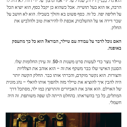
הוא גדל בבניין דירות, שגודל על ידי אמו ונתמך על ידי דודו. לא היה לו
הרבה, אז הוא בעל תושייה. אבל כשהוא כן יקבל כסף, הוא יוציא הכל
על חליפה יפה. כל זה. כסף פשוט בא והולך בשבילו. הוא לא חושב על
שכר דירה או על ההשלכות; אכפת לו להיראות טוב ולהלביש את
החלק.
האם נוכל לדבר על עבודה עם טיילר, הבורא? הוא כל כך מתעסק
באופנה.
טיילר נוצר כדי לעשות סרט משנות ה-50. זה עידן החלומות שלו.
הסגנון האישי שלו כבר משקף את זה – הוא אוהב את הצלליות
והצורות. הוא נקשר מוקדם, והכרתי אותו כבר. החלק הקשה יותר
היה להבין איך להוציא את טיילר מזה ולהפוך אותו לוואלי – נהג מונית
של הארלם. הוא אהב את האביזרים והתרוצץ כמו ילד, מסתכל דרך
המתלים, כל כך בהשראתו. בהחלט הייתה לנו שפה משותפת. זה היה
חשמלי.