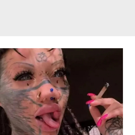
דלג
תוכן