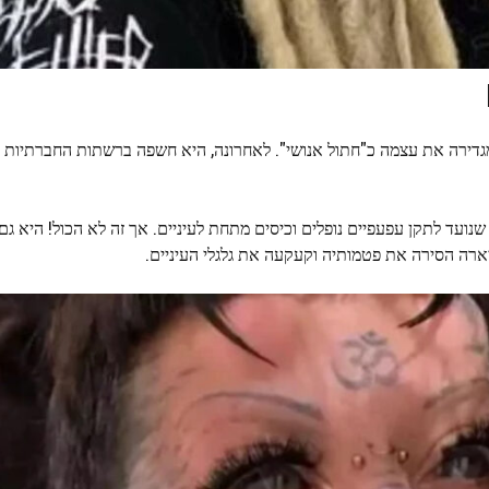
יארה – שקיבלה את הפירסינג הראשון שלה בגיל 11 – מגדירה את עצמה כ"חתול אנושי". לאחרונה, היא חשפה ברשתות החב
שנועד לתקן עפעפיים נופלים וכיסים מתחת לעיניים. אך זה לא הכול! היא ג
יארה הסירה את פטמותיה וקעקעה את גלגלי העיניים.