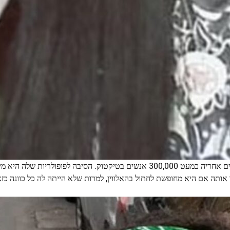
קיארה דל'אבאטה, בת 22 מרומא, היא יוצרת תוכן אשר עוקבים אחריה כמעט 300,000 אנשים בטיקטוק. הסיבה לפופול
ותה אם היא מחופשת לחתול בהאלווין, למרות שלא הייתה לה כל כוונה כז