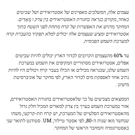
עצמים אלה, המשלבים מאפיינים של אסטרואידים ושל שביטים
כאחד, מקורם כנראה בחגורת האסטרואידים בין
צדק
ו
מַאְדִים
.
המחקר מדגיש את האפשרות של קרח מתחת לפני השטח בתוך
אסטרואידים ומציע שעצמים אלה יכולים למלא תפקיד בהעברת קרח
למערכת השמש הפנימית.
עד 60% מהעצמים הקרובים לכדור הארץ יכולים להיות שביטים
אפלים, אסטרואידים מסתוריים המקיפים את השמש במערכת
השמש שלנו, שכנראה מכילים או הכילו בעבר קרח ויכולים היו להיות
נתיב אחד לאספקת מים לכדור הארץ, לפי מחקר של אוניברסיטת
מישיגן .
הממצאים מצביעים על כך שלאסטרואידים בחגורת האסטרואידים,
אזור במערכת השמש בערך בין צדק למאדים המכיל חלק גדול
מהאסטרואידים הסלעיים של המערכת, יש קרח תת-קרקעי, משהו
שנחשד מאז שנות ה-80, לפי אסטר טיילור, UM. סטודנט לתואר שני
באסטרונומיה והמחבר הראשי של המחקר.