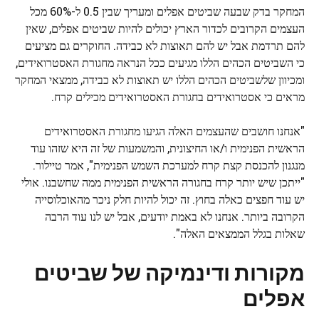
המחקר בדק שבעה שביטים אפלים ומעריך שבין 0.5 ל-60% מכל
העצמים הקרובים לכדור הארץ יכולים להיות שביטים אפלים, שאין
להם תרדמת אבל יש להם תאוצות לא כבידה. החוקרים גם מציעים
כי השביטים הכהים הללו מגיעים ככל הנראה מחגורת האסטרואידים,
ומכיוון שלשביטים הכהים הללו יש תאוצות לא כבידה, ממצאי המחקר
מראים כי אסטרואידים בחגורת האסטרואידים מכילים קרח.
"אנחנו חושבים שהעצמים האלה הגיעו מחגורת האסטרואידים
הראשית הפנימית ו/או החיצונית, והמשמעות של זה היא שזהו עוד
מנגנון להכנסת קצת קרח למערכת השמש הפנימית", אמר טיילור.
"ייתכן שיש יותר קרח בחגורה הראשית הפנימית ממה שחשבנו. אולי
יש עוד חפצים כאלה בחוץ. זה יכול להיות חלק ניכר מהאוכלוסייה
הקרובה ביותר. אנחנו לא באמת יודעים, אבל יש לנו עוד הרבה
שאלות בגלל הממצאים האלה".
מקורות ודינמיקה של שביטים
אפלים