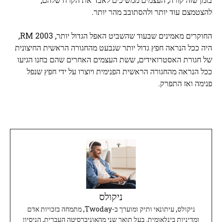
להצטמצם עוד יותר ולהסתובב מהר יותר.
החוקרים מאמינים שבעוד שהשביט האפל הגדול יותר, 2003 RM,
היה ככל הנראה חפץ גדול יותר שנבעט מהחגורה הראשית החיצונית
של חגורת האסטרואידים, ששת העצמים האחרים שהם בחנו הגיעו
ככל הנראה מהחגורה הראשית הפנימית ויוצרו על ידי חפץ שנפל
פנימה ואז התפרק.
ניקולס
ניקולס, עיתונאי ותיק ומוערך ב-Twoday, מתמחה בזכויות אדם
ומדיניות בינלאומית. בעל תואר שני מהאוניברסיטה העברית, הניסיון