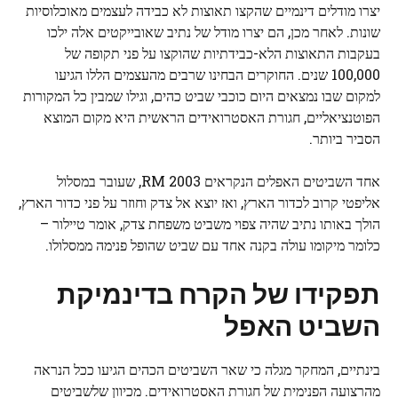
יצרו מודלים דינמיים שהקצו תאוצות לא כבידה לעצמים מאוכלוסיות
שונות. לאחר מכן, הם יצרו מודל של נתיב שאובייקטים אלה ילכו
בעקבות התאוצות הלא-כבידתיות שהוקצו על פני תקופה של
100,000 שנים. החוקרים הבחינו שרבים מהעצמים הללו הגיעו
למקום שבו נמצאים היום כוכבי שביט כהים, וגילו שמבין כל המקורות
הפוטנציאליים, חגורת האסטרואידים הראשית היא מקום המוצא
הסביר ביותר.
אחד השביטים האפלים הנקראים 2003 RM, שעובר במסלול
אליפטי קרוב לכדור הארץ, ואז יוצא אל צדק וחוזר על פני כדור הארץ,
הולך באותו נתיב שהיה צפוי משביט משפחת צדק, אומר טיילור –
כלומר מיקומו עולה בקנה אחד עם שביט שהופל פנימה ממסלולו.
תפקידו של הקרח בדינמיקת
השביט האפל
בינתיים, המחקר מגלה כי שאר השביטים הכהים הגיעו ככל הנראה
מהרצועה הפנימית של חגורת האסטרואידים. מכיוון שלשביטים