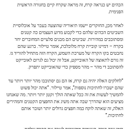
הכהים יש כנראה קרח, זה מראה שקרח קיים בחגורה הראשית
הפנימית.
לאחר מכן, החוקרים יישמו תיאוריה שהוצעה בעבר על אוכלוסיית
השביטים הכהים שלהם כדי לקבוע מדוע העצמים כה קטנים
ומסתובבים במהירות. שביטים הם מבנים סלעיים המחוברים יחד
בקרח – דמיינו קוביית קרח מלוכלכת, אומר טיילור. ברגע שהם
נחבטים בקו הקרח של מערכת השמש, הקרח הזה מתחיל להוריד גז.
זה גורם לתאוצה של האובייקט, אבל זה יכול גם לגרום לאובייקט
להסתובב די מהר – מהר מספיק כדי שהאובייקט יתפרק.
"לחלקים האלה יהיה גם קרח, אז הם גם יסתובבו מהר יותר ויותר עד
שהם ישברו לחתיכות נוספות", אמר טיילור. "אתה יכול פשוט
להמשיך לעשות את זה ככל שאתה הולך וקטן יותר ויותר. מה שאנחנו
מציעים הוא שהדרך שבה אתה משיג את החפצים הקטנים והמהירים
האלה, זה שאתה לוקח כמה חפצים גדולים יותר ושובר אותם
לחתיכות."
בזמן שזה קורה, העצמים ממשיכים לאבד את הקרח שלהם,