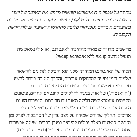
מחקר על טכנולוגיית אינטרנט קוונטית מדגיש את האתגר של ייצור
פוטונים יציבים באורכי גל טלקום, כאשר מחקרים עדכניים מתמקדים
בשיפורים חומריים וטכניקות פליטה מתקדמות לשיפור יעילות הרשת
הקוונטית.
מחשבים מרוויחים מאוד מהחיבור לאינטרנט, אז אולי נשאל: מה
תועיל מחשב קוונטי ללא אינטרנט קוונטי?
הסוד של האינטרנט המודרני שלנו הוא היכולת לנתונים להישאר
שלמים בזמן נסיעה למרחקים ארוכים, והדרך הטובה ביותר להשיג
זאת היא באמצעות פוטונים. פוטונים הם יחידות בודדות
("קוואנטות") של אור. בניגוד לחלקיקים קוונטיים אחרים, פוטונים
מקיימים אינטראקציה חלשה מאוד עם סביבתם. היציבות הזו גם
הופכת אותם למושכים במיוחד לנשיאת מידע קוונטי למרחקים
ארוכים, תהליך שדורש שמירה על מצב עדין של הסתבכות לפרק זמן
ממושך. פוטונים כאלה יכולים להיווצר במגוון דרכים. שיטה אפשרית
אחת כוללת שימוש בפגמים בקנה מידה אטומי (פגמים קוונטיים)
בגבישים כדי ליצור פוטונים בודדים במצב קוונטי מוגדר היטב.