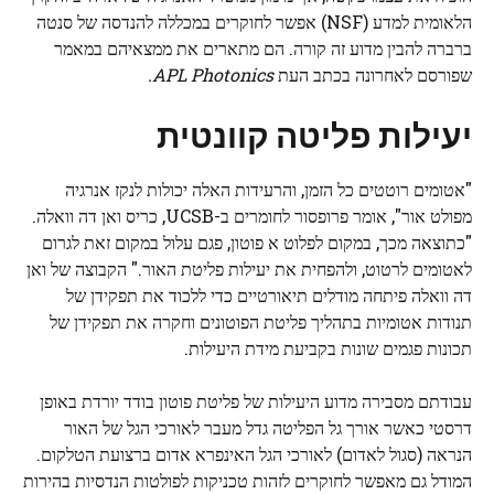
הלאומית למדע (NSF) אפשר לחוקרים במכללה להנדסה של סנטה
ברברה להבין מדוע זה קורה. הם מתארים את ממצאיהם במאמר
שפורסם לאחרונה בכתב העת
APL Photonics.
יעילות פליטה קוונטית
"אטומים רוטטים כל הזמן, והרעידות האלה יכולות לנקז אנרגיה
מפולט אור", אומר פרופסור לחומרים ב-UCSB, כריס ואן דה וואלה.
"כתוצאה מכך, במקום לפלוט א
פוטון
, פגם עלול במקום זאת לגרום
לאטומים לרטוט, ולהפחית את יעילות פליטת האור." הקבוצה של ואן
דה וואלה פיתחה מודלים תיאורטיים כדי ללכוד את תפקידן של
תנודות אטומיות בתהליך פליטת הפוטונים וחקרה את תפקידן של
תכונות פגמים שונות בקביעת מידת היעילות.
עבודתם מסבירה מדוע היעילות של פליטת פוטון בודד יורדת באופן
דרסטי כאשר אורך גל הפליטה גדל מעבר לאורכי הגל של האור
הנראה (סגול לאדום) לאורכי הגל האינפרא אדום ברצועת הטלקום.
המודל גם מאפשר לחוקרים לזהות טכניקות לפולטות הנדסיות בהירות