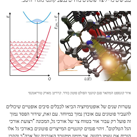
איור קונספט המתאר פגם קוונטי הפולט פוטון בודד. קרדיט: מארק טוריאנקסי
עשרות שנים של אופטימיזציה הביאו לכבלים סיבים אופטיים שיכולים
להעביר פוטונים עם אובדן נמוך במיוחד. עם זאת, שידור הפסד נמוך
זה פועל רק עבור אור בטווח צר של אורכי גל, המכונה "רצועת אורכי
הגל הטלקום". זיהוי פגמים קוונטיים המייצרים פוטונים באורכי גל אלו
הוכיח את עצמו כקשה, אך מימון ממשרד האנרגיה של ארה"ב והקרן