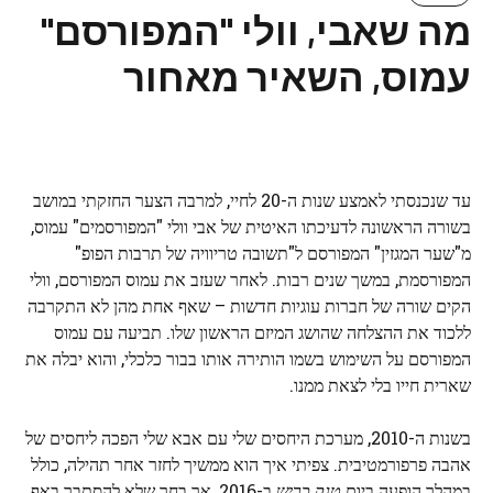
מה שאבי, וולי "המפורסם"
עמוס, השאיר מאחור
עד שנכנסתי לאמצע שנות ה-20 לחיי, למרבה הצער החזקתי במושב
בשורה הראשונה לדעיכתו האיטית של אבי וולי "המפורסמים" עמוס,
מ"שער המגזין" המפורסם ל"תשובה טריוויה של תרבות הפופ"
המפורסמת, במשך שנים רבות. לאחר שעזב את עמוס המפורסם, וולי
הקים שורה של חברות עוגיות חדשות – שאף אחת מהן לא התקרבה
ללכוד את ההצלחה שהושג המיזם הראשון שלו. תביעה עם עמוס
המפורסם על השימוש בשמו הותירה אותו בבור כלכלי, והוא יבלה את
שארית חייו בלי לצאת ממנו.
בשנות ה-2010, מערכת היחסים שלי עם אבא שלי הפכה ליחסים של
אהבה פרפורמטיבית. צפיתי איך הוא ממשיך לחזר אחר תהילה, כולל
במהלך הופעה ביום
טנק כריש
ב-2016, אך בחר שלא להסתבך באף