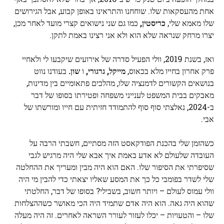
אחת מהעסקאות שלו. שוחחנו והתראינו באופן קבוע, אבל הגירושים
שלו מאמא שלי,
כריסטין,
כמו גם שני נישואים קצרי מועד לאחר מכן,
יצרו מרחק שנראה שלא הוא ולא אני רצינו באמת לתקן.
ואז, בשנת 2019, וולי הפעיל סדרה של אירועים שיקבעו לי ולאחיי
פרק אחרון בחייו מלא בכאוס,
מייקל, גרגורי,
ו
שון.
בעודנו נווט
בנושאים הקשורים לדמנציה שלו, מהלכים פתאומיים בין מדינות,
מאבקים בבית המשפט לענייני משפחה ופטירתו בסופו של דבר
ב-2024, נאלצתי סוף סוף להתמודד חזיתית עם חייו ומורשתו של
אבי.
כשהזמן שלי בהכנת הפודקאסט הזה מסתיים, חשבתי הרבה על
העובדה שלעולם לא אדע באמת איך אבא שלי היה מרגיש לגבי
שסיפרתי את הסיפור שלו. האם הוא היה מבין ומעריך את ההחלטה
שלי לשדר בפומבי כל כך את המסע שאליו יצאתי כדי להבין מי היה
וולי עמוס לעולם – ויותר חשוב, בשבילי? בסופו של דבר, החלטתי
שהוא היה גאה. הוא היה אדם שתמיד היה הכי מאושר כשההצלחות
שלו – והטעויות – יכלו לעזור לעורר השראה לאחרים. זה היה מעלה