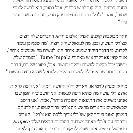
השעה. "פגשתי את צ'רלי לראשונה במאי 2024 כשארחנו מסיבה
בחנות פרחים. היה קוד לבוש פרחוני, אבל כמובן, היא לבשה לגמרי
שחור", אמר. "צ'רלי כותבת לעצמה פרק חדש, וזה קורה שגם וניטי
פייר"
יותר מכוכבות קולנוע ואפילו אלבום חדש, החברים שלה רוצים
שצ'רלי תעשה, ובכן, מה לעזאזל שהיא רוצה. "מה שכמובן עומד
לקרות, כי הדבר היחיד שמניע אותה הוא לעשות מה שמגשים אותה",
אמר
קווין פארקר
האיש מאחורי Tame Impala. "בעמדה שלה,
מישהו יכול בקלות לעשות מהלך מחושב. אבל, בסופו של יום, הדבר
הטוב ביותר שהיא יכולה לעשות הוא מה לעזאזל שהיא רוצה לעשות."
מחזאי ומפיק
ג'רמי או. האריס
חלק תחושה דומה. "אני רוצה לראות
את צ'רלי עושה מה שהיא רוצה לעשות. אני חושב שזה הזמן שבו
אנחנו משיגים את התוצאות הטובות ביותר", אמר. "אני חושב
שכשאנשים מתארים מראש מה צ'רלי צריך לעשות, זה לרעתם.
המצפן הטוב ביותר לאן שצ'רלי צריך ללכת הוא צ'רלי". האריס
מככבת עם צ'רלי באחד משבעת הסרטים הבאים שלה:
Erupjca
בימוי על ידי
פיט אוה,
שזכה לביקורות חיוביות באופן גורף לאחר