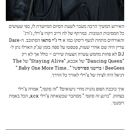
האירוע המשיך הרבה מעבר לשעת הסיום המיועדת לו, כפי שעושים
כל המסיבות הטובות. במרתף של לה דייב רקדו צ'רלי, ג'ורג'
והאורחים מתחת לנשף דיסקו כמו א
די ג'יי מתאו
הסתובב. ה-Dare
עדיין היה שם אחרי שעות, פטפטו על ספה בזמן שג'ק הארלו נתן ל-
DJ לא פחות מחמש עשרה הצעות שירים – כולל אך לא רק
"Dancing Queen" של אבבא, "Staying Alive" של The
BeeGees ו
בריטני ספירס
של "…Baby One More Time."
דניאל היה לצידו של צ'רלי לאורך כל הדרך.
איך כוכבת הפופ נהנית מחיי נישואים? "זה סקסי," אמרה צ'רלי
בצחוק. "כרגע זה סקסי." מסתבר שכשאתה צ'רלי xcx, הכל באמת
רומנטי.