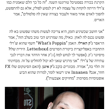
הקרנת בכורה בפסטיבל טורונטו השנה. "זה כל כך הלם שאמנית כמו
צ'רלי הייתה לוקחת על עצמה לא רק לנסוע לפולין, אלא גם להתפשט,
להפוך לאדם אחר מאוד ולעבוד בצורה שאין לה סלסולים", אמר
האריס.
"אני חושב שכשיגיע הזמן, היא צריכה לעשות משהו שפשוט בא לה
ופשוט נכנס לה לאוזן. כאילו, מה שמרגיש הכי טוב בשלב הזה", אמר
הראפר
ג'ק הארלו
. האמן "What's Poppin" חשף שהוא וצ'רלי
התחברו באפליקציית ביקורת הסרטים Letterboxd. הידית שלו?
מיסיונר ג'ק. (אפשר לך לנחש למה.) ג'ק אחר הדהד את דבריו לגבי
עתידה של צ'רלי: "אני מרגיש שאני לא יכול להחליט על זה. מבחינתי
זה תלוי בה," אמרה.
מבוגרים
כּוֹכָב
ג'ק איננן
. (האם הסיטקום שלו FX
חוזר, אגב? Innanen אינו רשאי לומר, למרות שהוא הביע
אופטימיות מסוימת: "מחזיקים אצבעות").