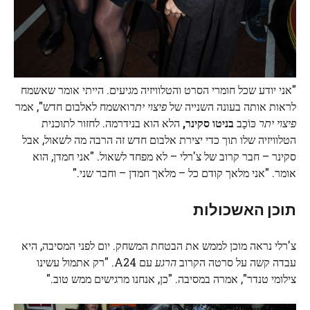
"אני יודע שכל חומרי הסרט והטלוויזיה מגיעים. הייתי אומר שאשמח
לראות אותה בעונה השנייה של
פיצוי יתר
ואשמח לאלבום חדש", אמר
פיצוי יתר
כּוֹכָב
בניטו סקינר
,
הלא הוא בנידרמה. לחזור לתוכנית
הטלוויזיה שלו תוך כדי יצירת אלבום חדש זה הרבה מה לשאול, אבל
סקינר – חבר קרוב של צ'רלי – לא מפחד לשאול. "אני חמדן, הוא
אומר. "אני מלאך קודם כל – מלאך חמדן – וחבר שני."
תוכן האשכולות
צ'רלי נראה מוכן לממש את הבטחת המשחק. יום לפני המסיבה, היא
עבדה קשה על סרטה הקרוב
הרגע
עם A24. "רק אתמול עשינו
צילומי טנדר", אמרה במסיבה. "כן, אנחנו מרגישים ממש טוב."