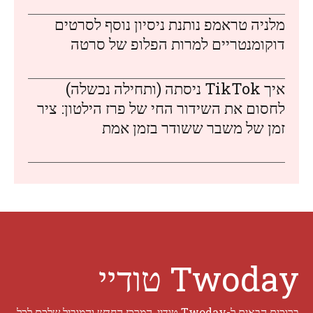
מלניה טראמפ נותנת ניסיון נוסף לסרטים
דוקומנטריים למרות הפלופ של סרטה
איך TikTok ניסתה (ותחילה נכשלה)
לחסום את השידור החי של פרז הילטון: ציר
זמן של משבר ששודר בזמן אמת
Twoday טודיי
ברוכים הבאים ל-Twoday טודיי, המרכז החדש והמוביל שלכם לכל