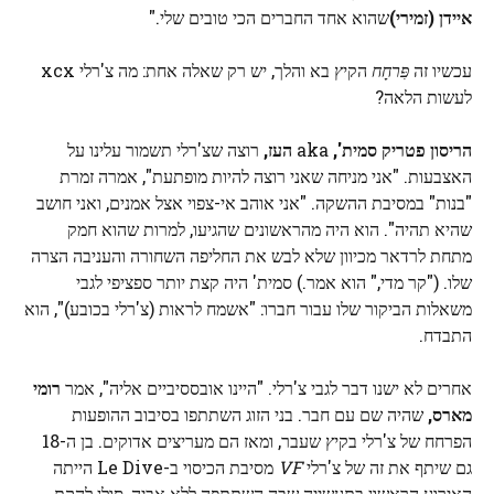
איידן (זמירי)
שהוא אחד החברים הכי טובים שלי."
עכשיו זה
פִּרחָח
הקיץ בא והלך, יש רק שאלה אחת: מה צ'רלי xcx
לעשות הלאה?
הריסון פטריק סמית',
aka
העז,
רוצה שצ'רלי תשמור עלינו על
האצבעות. "אני מניחה שאני רוצה להיות מופתעת", אמרה זמרת
"בנות" במסיבת ההשקה. "אני אוהב אי-צפוי אצל אמנים, ואני חושב
שהיא תהיה". הוא היה מהראשונים שהגיעו, למרות שהוא חמק
מתחת לרדאר מכיוון שלא לבש את החליפה השחורה והעניבה הצרה
שלו. ("קר מדי," הוא אמר.) סמית' היה קצת יותר ספציפי לגבי
משאלות הביקור שלו עבור חברו: "אשמח לראות (צ'רלי בכובע)", הוא
התבדח.
אחרים לא ישנו דבר לגבי צ'רלי. "היינו אובססיביים אליה", אמר
רומי
מארס,
שהיה שם עם חבר. בני הזוג השתתפו בסיבוב ההופעות
הפרחח של צ'רלי בקיץ שעבר, ומאז הם מעריצים אדוקים. בן ה-18
גם שיתף את זה של צ'רלי
VF
מסיבת הכיסוי ב-Le Dive הייתה
האירוע הראשון בתעשייה שבה השתתפה ללא אביה, סולן להקת