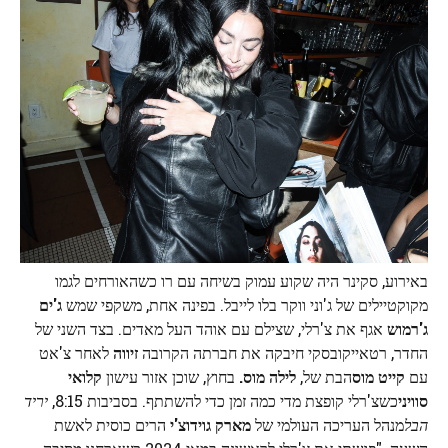
באירוע, סקינר היה שקוע עמוק בשיחה עם רו כשהאורחים לגמו
מקוקטיילים של ג'וני ווקר בלו לייבל. בפינה אחת, משקפי שמש
ג'ים
ג'רמוש
אגף את צ'רלי, שצילם עם אוהד העל מאדים. בצד השני של
החדר, רטאייקובסקי חיבקה את חברתה הקרובה
זיווה
לאחר צ'אט
עם
קייט מוס
הבת של,
לילה מוס.
בחוץ, שוכן אזור עישון
קלואי
סוויני
כשצ'רלי קופצת מדי כמה זמן כדי להשתתף. בסביבות 8:15,
יריד
הבל
מנהל העריכה העולמי של
מארק גוידוצ'י
הרים כוסית לאשת