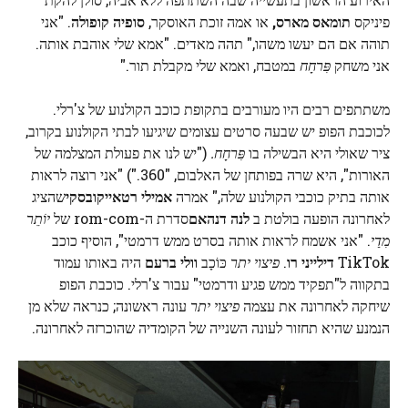
פיניקס
תומאס מארס,
או אמה זוכת האוסקר,
סופיה קופולה
. "אני
תוהה אם הם יעשו משהו," תהה מאדים. "אמא שלי אוהבת אותה.
אני משחק
פִּרחָח
במטבח, ואמא שלי מקבלת תור."
משתתפים רבים היו מעורבים בתקופת כוכב הקולנוע של צ'רלי.
לכוכבת הפופ יש שבעה סרטים עצומים שיגיעו לבתי הקולנוע בקרוב,
ציר שאולי היא הבשילה בו
פִּרחָח.
("יש לנו את פעולת המצלמה של
האורות", היא שרה בפותחן של האלבום, "360.") "אני רוצה לראות
אותה בתיק כוכבי הקולנוע שלה," אמרה
אמילי רטאייקובסקי
שהציג
לאחרונה הופעה בולטת ב
לנה דנהאם
סדרת ה-rom-com של
יוֹתֵר
מִדַי
. "אני אשמח לראות אותה בסרט ממש דרמטי", הוסיף כוכב
TikTok
דילייני רו
.
פיצוי יתר
כּוֹכָב
וולי ברעם
היה באותו עמוד
בתקווה ל"תפקיד ממש פגיע ודרמטי" עבור צ'רלי. כוכבת הפופ
שיחקה לאחרונה את עצמה
פיצוי יתר
עונה ראשונה; כנראה שלא מן
הנמנע שהיא תחזור לעונה השנייה של הקומדיה שהוכרזה לאחרונה.