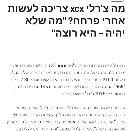
מה צ'רלי xcx צריכה לעשות
אחרי פרחח? "מה שלא
יהיה – היא רוצה"
כמו כל נערת מסיבות טובה,
צ'רלי xcx
לא היה בשום מקום כאשר
יריד הבל
החגיגה של חוגגת את כתבת שער גיליון נובמבר שלה החלה
בשעה 19:00 בערב ביום חמישי בערב. אבל קצת אחרי 7:30, זמרת
"365" הגיעה למקום החם של דימס סקוור Le Dive עם בעלה,
המתופף מ-1975
ג'ורג' דניאל
בגרירה.
עטופה בשמלה שחורה עם שרוולים ארוכים, צ'רלי אמרה שהיא
התכבדה בכך שנבחרה להחיות את גיליון האמנות הרדום של וניטי
פייר. "אני כל כך שמח על זה
איסי ווד
צריך לצייר כי אני כל כך מעריץ
של העבודה שלה", אמרה צ'רלי xcx. "זה היה מדהים לצלם עם