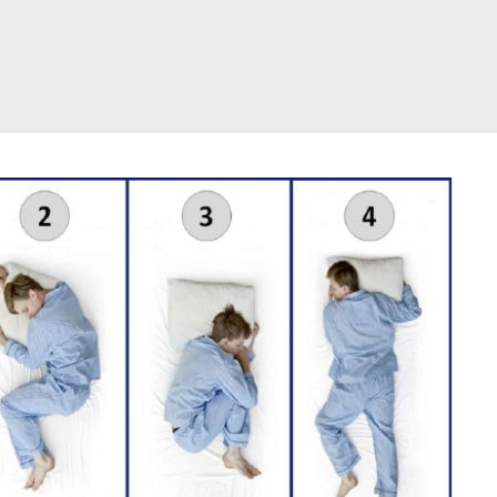
דלג
תוכן