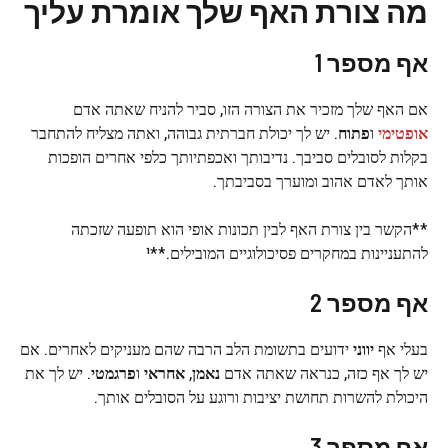
מה צורת האף שלך אומרת עליך
אף מספר 1
אם האף שלך מזכיר את הצורה הזו, סביר להניח שאתה אדם
אופטימי
ו
פתוח
. יש לך יכולת חברתית גבוהה, ואתה מצליח להתחבר
בקלות לסובלים סביבך. נדיבותך ואכפתיותך כלפי אחרים הופכות
אותך לאדם אהוב ומוערך בסביבתך.
**הקשר בין צורת האף לבין תכונות אופי הוא תופעה שזכתה
להתעניינות במחקרים פסיכולוגיים המובילים.**¹
אף מספר 2
בעלי אף
יווני
ידועים בתשומת הלב הרבה שהם מעניקים לאחרים. אם
יש לך אף כזה, כנראה שאתה אדם
נאמן
,
אחראי
ו
פרגמטי
. יש לך את
היכולת להשרות תחושת יציבות ורוגע על הסובלים אותך.
אף מספר 3