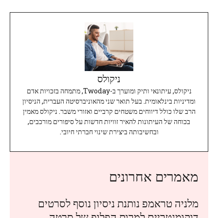
ניקולס
ניקולס, עיתונאי ותיק ומוערך ב-Twoday, מתמחה בזכויות אדם
ומדיניות בינלאומית. בעל תואר שני מהאוניברסיטה העברית, הניסיון
הרב שלו כולל דיווחים משטחים קרביים ואזורי משבר. ניקולס מאמין
בכוחה של העיתונות להאיר זוויות חדשות על סיפורים מורכבים,
ובחשיבותה ביצירת שינוי חברתי חיובי.
מאמרים אחרונים
מלניה טראמפ נותנת ניסיון נוסף לסרטים
דוקומנטריים למרות הפלופ של סרטה