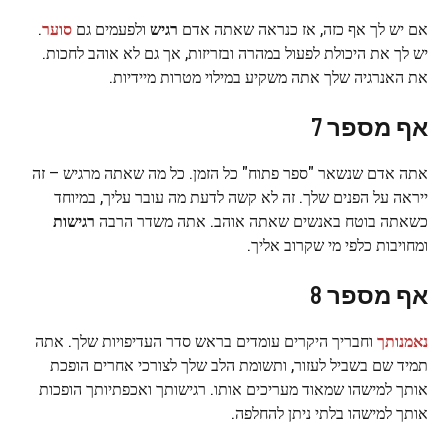
אם יש לך אף כזה, אז כנראה שאתה אדם
רגיש
ולפעמים גם
סוער
.
יש לך את היכולת לפעול במהרה ובזריזות, אך גם לא אוהב לחכות.
את האנרגיה שלך אתה משקיע במילוי מטרות מיידיות.
אף מספר 7
אתה אדם שנשאר "ספר פתוח" כל הזמן. כל מה שאתה מרגיש – זה
ייראה על הפנים שלך. זה לא קשה לדעת מה עובר עליך, במיוחד
כשאתה בוטח באנשים שאתה אוהב. אתה משדר הרבה
רגישות
ומחויבות כלפי מי שקרוב אליך.
אף מספר 8
נאמנותך
וחבריך היקרים עומדים בראש סדר העדיפויות שלך. אתה
תמיד שם בשביל לעזור, ותשומת הלב שלך לצורכי אחרים הופכת
אותך למישהו שמאוד מעריכים אותו. רגישותך ואכפתיותך הופכות
אותך למישהו בלתי ניתן להחלפה.