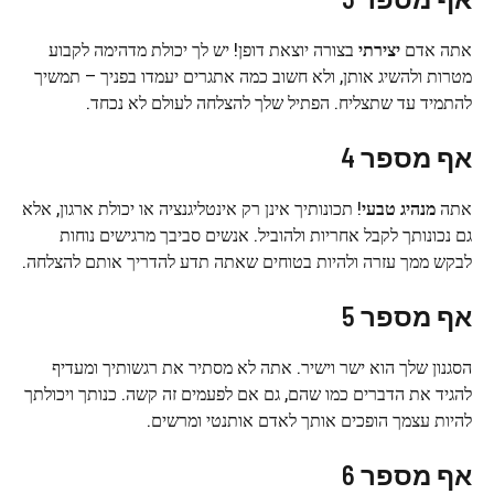
אתה אדם
יצירתי
בצורה יוצאת דופן! יש לך יכולת מדהימה לקבוע
מטרות ולהשיג אותן, ולא חשוב כמה אתגרים יעמדו בפניך – תמשיך
להתמיד עד שתצליח. הפתיל שלך להצלחה לעולם לא נכחד.
אף מספר 4
אתה
מנהיג טבעי
! תכונותיך אינן רק אינטליגנציה או יכולת ארגון, אלא
גם נכונותך לקבל אחריות ולהוביל. אנשים סביבך מרגישים נוחות
לבקש ממך עזרה ולהיות בטוחים שאתה תדע להדריך אותם להצלחה.
אף מספר 5
הסגנון שלך הוא ישר וישיר. אתה לא מסתיר את רגשותיך ומעדיף
להגיד את הדברים כמו שהם, גם אם לפעמים זה קשה. כנותך ויכולתך
להיות עצמך הופכים אותך לאדם אותנטי ומרשים.
אף מספר 6