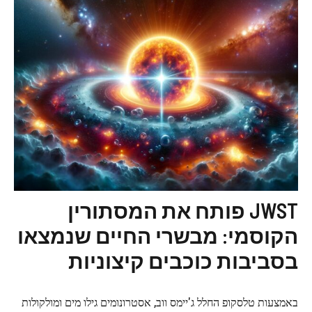
JWST פותח את המסתורין
הקוסמי: מבשרי החיים שנמצאו
בסביבות כוכבים קיצוניות
באמצעות טלסקופ החלל ג'יימס ווב, אסטרונומים גילו מים ומולקולות