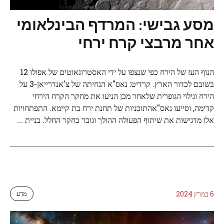
מסע גבישי: המרדף הבינלאומי
אחר מרבצי קרח ירחי
הנוף העז של הירח כפי שנצפו על ידי האסטרונאוטים של אפולו 12
בשובם לכדור הארץ. קרדיט: נאס"א הנחיתה של צ'אנדרייאן-3 על
הירח וגילוי הגופרית שלאחר מכן הניעו את מחקר הקרח הירחי
קדימה, וסייעו נאס"אהתוכניות של תחנת ירח בת קיימא. התפתחויות
אלו מדגישות את שיתוף הפעולה ההולך וגובר בחקר החלל. בניית ...
6 במרץ 2024
מדע