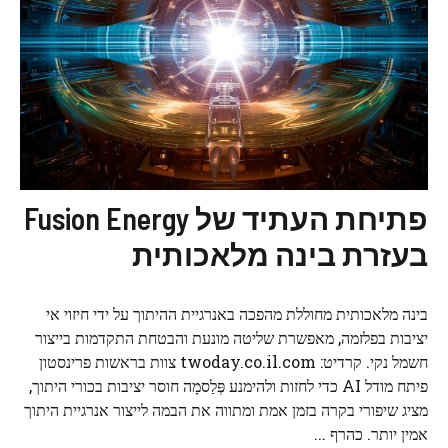
פתיחת העתיד של Fusion Energy
בעזרת בינה מלאכותית
בינה מלאכותית מחוללת מהפכה באנרגיית ההיתוך על ידי חיזוי אי
יציבות בפלזמה, מאפשרת שליטה מונעת והבטחת התקדמות בייצור
חשמל נקי. קרדיט: twoday.co.il.com צוות בראשות פרינסטון
פיתח מודל AI כדי לחזות ולהימנע פְּלַסמָה חוסר יציבות בכורי היתוך,
מציג שיפורי בקרה בזמן אמת ומתווה את הבמה לייצור אנרגיית היתוך
אמין יותר. כהרף ...