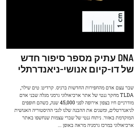
DNA עתיק מספר סיפור חדש
של דו-קיום אנושי-ניאנדרתלי
שבר עצם אדם מהחפירות החדשות ברניס. קרדיט: טים שילר,
TLDA מחקר גנטי של אתר ארכיאולוגי גרמני מגלה שבני אדם
מודרניים חיו בצפון אירופה לפני 45,000 שנה, כשהם חופפים
לניאנדרטלים, ומשנים את ההבנה שלנו לגבי ההיסטוריה האנושית
המוקדמת באזור. ניתוח גנטי של שברי עצמות שנחשפו באתר
ארכיאולוגי במרכז גרמניה מראה באופן ...