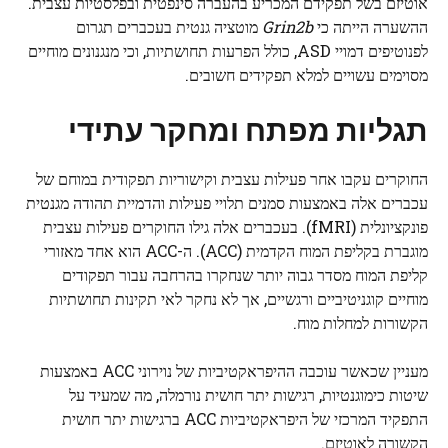
אוטיזם בשל תפקידם המכריע בהעברה סינפטית ובפלסטיות עצבית.
ההשערה הייתה כי
Grin2b
מוטציה גנטית בעכברים תגרום
לפנוטיפים דמויי ASD, כולל הפרעות תחושתיות, וכי מנגנונים מוחיים
מסוימים עשויים למלא תפקידים חשובים.
תגליות מפתח ומחקר עתידי
החוקרים עקבו אחר פעילות עצבית וקישוריות תפקודית במוחם של
עכברים אלה באמצעות סמנים תלויי פעילות והדמיית תהודה מגנטית
פונקציונלית (
fMRI
). בעכברים אלה גילו החוקרים פעילות עצבית
מוגברת בקליפת המוח הקדמית (ACC). ה-ACC הוא אחד מאזורי
קליפת המוח מסדר גבוה יותר שנחקרו בהרחבה עבור תפקודים
מוחיים קוגניטיביים ורגשיים, אך לא נחקר לאי תקינות תחושתיות
הקשורות למחלות מוח.
מעניין שכאשר עוכבה ההיפראקטיביות של נוירוני ACC באמצעות
שיטות כימוגנטיות, רגישות יתר חושית נורמלה, מה שמעיד על
התפקיד המרכזי של היפראקטיביות ACC ברגישות יתר חושית
הקשורה לאוטיזם.