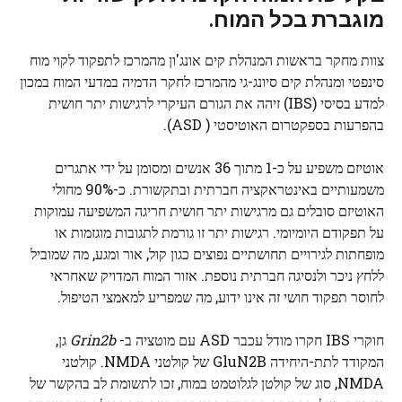
מוגברת בכל המוח.
צוות מחקר בראשות המנהלת קים אונג'ון מהמרכז לתפקוד לקוי מוח
סינפטי ומנהלת קים סיונג-גי מהמרכז לחקר הדמיה במדעי המוח במכון
למדע בסיסי (IBS) זיהה את הגורם העיקרי לרגישות יתר חושית
בהפרעות בספקטרום האוטיסטי ( ASD).
אוטיזם משפיע על כ-1 מתוך 36 אנשים ומסומן על ידי אתגרים
משמעותיים באינטראקציה חברתית ובתקשורת. כ-90% מחולי
האוטיזם סובלים גם מרגישות יתר חושית חריגה המשפיעה עמוקות
על תפקודם היומיומי. רגישות יתר זו גורמת לתגובות מוגזמות או
מופחתות לגירויים תחושתיים נפוצים כגון קול, אור ומגע, מה שמוביל
ללחץ ניכר ולנסיגה חברתית נוספת. אזור המוח המדויק שאחראי
לחוסר תפקוד חושי זה אינו ידוע, מה שמפריע למאמצי הטיפול.
חוקרי IBS חקרו מודל עכבר ASD עם מוטציה ב-
Grin2b
גן,
המקודד לתת-היחידה GluN2B של קולטני NMDA. קולטני
NMDA, סוג של קולטן לגלוטמט במוח, זכו לתשומת לב בהקשר של