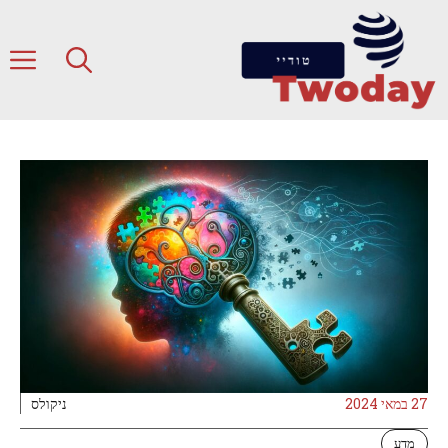
דלג
תוכן
ת
27 במאי 2024
ניקולס
מדע