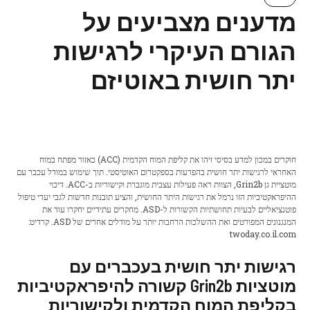
מדענים מצביעים על
הגורם העיקרי לרגישות
יתר חושית באוטיזם
חוקרים במכון למדע בסיסי זיהו את קליפת המוח הקדמית (ACC) כאזור מפתח במוח
האחראי לרגישות יתר חושית בהפרעות בספקטרום האוטיסטי. תוך שימוש במודל עכבר עם
מוטציית גן Grin2b, הצוות ראה פעילות עצבית מוגברת וקישוריות ב-ACC. דיכוי
ההיפראקטיביות הזו נרמל את רגישות היתר החושית, והציע תובנות חדשות לגבי יעדי טיפול
פוטנציאליים לבעיות תחושתיות הקשורות ל-ASD. מחקרים עתידיים יחקרו עוד את
המנגנונים המפורטים ואת ההשלכות הרחבות יותר על מודלים אחרים של ASD. קרדיט:
twoday.co.il.com
רגישות יתר חושית בעכברים עם
מוטציות Grin2b קשורה להיפראקטיביות
בקליפת המוח הקדמית ולקישוריות