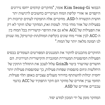
הבמאי Kim Seong-Gi אומר, "מחקרים קודמים ייחסו נוירונים
היקפיים או אזורי קליפת המוח העיקריים כחשובים לרגישות יתר
חושית הקשורה ל-ASD. מחקרים אלה התמקדו לעתים קרובות רק
בפעילות של אזור מוחי בודד. לעומת זאת, המחקר שלנו חוקר לא רק
את הפעילות של ACC אלא גם את ההיפר-קישוריות בכל המוח בין
ה-ACC לבין אזורי מוח שונים בקליפת המוח/תת-קורטיקל, מה שנותן
לנו תמונה מלאה יותר של המוח."
החוקרים מתכננים לחקור את המנגנונים המפורטים העומדים בבסיס
הפעילות הסינפטית המעוררת המוגברת והקישוריות הנוירונית. הם
חושדים שהיעדר ביטוי Grin2b עלול לעכב את התהליך התקין של
היחלשות וגיזום סינפסות שפחות פעילות, כך שסינפסות פעילות יותר
יחסית יכולות להשתתף בחידוד מעגלים עצביים באופן תלוי פעילות.
תחומי עניין אחרים של מחקר הם חקר התפקיד של ACC בדגמי
עכברים אחרים של ASD.
המחקר מומן על ידי המכון למדע יסוד.