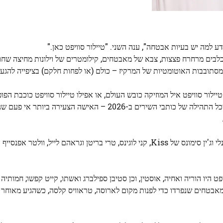
למה יש בעיות אבטחה", ענה השני. "טיילור סוויפט כאן."
ל כלבים מרחרח פצצות, צבא של מאבטחים, קילומטרים של וילונות מחיצה שחור
סתובבות האוטומטיות של המרקיז – כולם (או לפחות חלקם) בציפייה להגעת
ילור סוויפט איל המוזיקה כובש העולם, או אפילו טיילור סוויפט כוכבת הפופ,
סוויפט כותבת השירים. זו הסוויפט שזכתה לכבוד בגאלה של היכל התהילה של כותבי השירים ב-2026 – האי
קבוצת החברים של סוויפט כוללת את אלאניס מוריסט, פול סטנלי וג'ין סימונס של Kiss, קני לוגינס, טרי בריטן וגראהם לייל, 
 היו הוריה ואחיה, אוסטין, וכן סטיבן ספילברג ואשתו, קייט קפשו; חמותיה 
ה מאבטחים שנפרדו כדי לפנות מקום לארוסה, טראוויס קלסה, כשהגיע מאוח