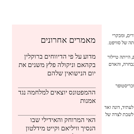
ים, ומבקרי
מאמרים אחרונים
ה של סוויפט.
מדוע על פי הדיווחים ברוקלין
 הייתה טיילור
בקהאם וניקולה פלץ משנים את
שה הצעירה ביותר אי פעם שנבחרה, והאדם
יום הנישואין שלהם
וולטר אפנסייף וכריסטופר
ההמפטונס יוצאים למלחמה נגד
אמנות
לעתיד, דונה ואד
ר לשבת לצדה של
האי המרוחק והאידילי שבו
הנסיך וויליאם וקייט מידלטון