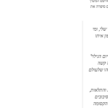
של הניקס אתמול בלילה. צרחתי על 100% מזה", אמרה. סוויפט המשיך
ם סיפרה את
לי, ומי
ן איתו
ם הגילוי"
ה קשה
הו שלעולם
נות והתלאות,
יבובים
 הקסומה