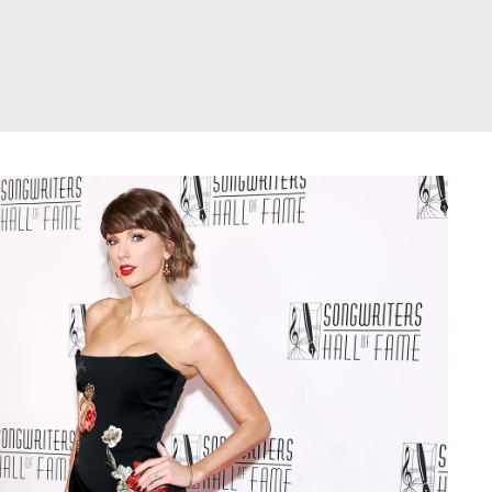
דלג
תוכן