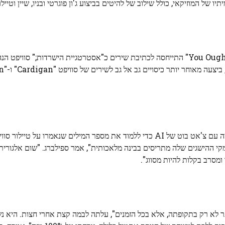
 של המוזיקאי, כולל שילוב של להיטים בביצוע ג'ון פוגרטי ובניו, שיין וטיילר
במהלך נאום הקבלה של אלאניס מוריסט, הזמרת "You Oughta Know" התייחסה לכתיבת שירים כ"אסטרטגיית הישרדות;" ס
בנאום בן 8 דקות שהציג את סוויפט, ספילברג הודתה שהתייעצה עם צ'אט בוט של AI כדי ללמוד את מספר המילים שנ
י ההישגים שלה מתריסים בבינה מלאכותית", אמר ספילברג. "שום אלגוריתם
מסרב בקלות להיות מסווג".