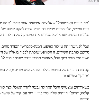
"מה בעיית האבטחה?" שאל צלם אירועים אחד אחר. "אתה יודע 
ביום חמישי, מלון מריוט מרקיז בניו יורק אירח להקה קטנה ש
מלונות תמימים שנראו לא מכירים את המכניקה של הדלתות המ
אבל לפני שהייתה טיילור סוויפט, המגה-סלבריטי הנפרד מהים, טי
השני הכי צעיר בסך הכל, מאחורי סטיבי וונדר, שנבחר בגיל 32.
"טריקי" סטיוארט.
כשאורחים ומצטייני היכל התהילה נכנסו לחדר האוכל, לצד סוויפט
קלסה; והיחצ"ן הוותיק שלה, טרי פיין – יחד עם קיר של שיש
סוויפט.