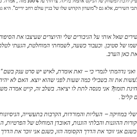
דקות, אותו פתחה בהתייחסות לצרידות בקולה: "היה לי מזל מספיק ללכת למשחק 
בי השירים, אלא גם ל"מועדון הקדוש שלו של בניין עולם רחב ידיים". היא ג
רים שאל אותי על הגיבורים שלי והיוצרים שעיצבו את הסיפור ש
שמו של סטיבן. וכעבור כשעה, לשמחתי המוחלטת, הגעתי לטלפו
ת כאן הערב.
ואני נדהמתי לגמרי כי – זאת אומרת, לאיש יש סרט ענק בשם "יו
ולעשות את זה בשבילי כמה שעות לפני שהוא יוצא. האם לא יהי
ינת תזמון? אני מנסה לתת לו יציאה. בשלב זה, קייט אמרה מש
 קלים'.
 על כל 23 שנות הקריירה שלי במוזיקה – העליות והמורדות, הקרבות בתעשייה, הניסיו
ות ההוגנות והבלתי הוגנות, האובדן המוחלט של הפרטיות, הס
 כשגם אני זוכר את הדרך הקסומה הזו, כשגם אני זוכר את הדרך