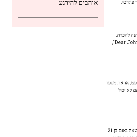
אוהבים להירגע
 פוגרטי.
וויפט הנהנה להכרה.
סומבר, שהוכרזה על ידי סוויפט בעצמה כעתיד כתיבת השירים, ביצעה מאוחר יותר כיסויים גב אל גב לשירים של סוויפט "Cardigan" ו-"Dear John",
אמרו על טיילור סוויפט, או את מספר
 לא יכול
ואז סוויפט, שהוכרזה על ידי ספילברג כ"האמנית המצליחה ביותר לא רק בתקופתה, אלא בכל הזמנים", עלתה לבמה קצת אחרי חצות. היא נשאה נאום בן 21