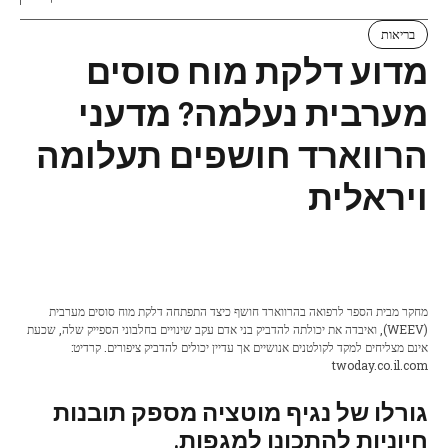
בריאות
מדוע דלקת מוח סוסים
מערבית נעלמה? מדעני
הרווארד חושפים תעלומה
ויראלית
מחקר מבית הספר לרפואה בהרווארד חושף כיצד התפתחה דלקת מוח סוסים מערבית
(WEEV), ואיבדה את יכולתה להדביק בני אדם עקב שינויים בחלבוני הספייק שלה, שכעת
אינם מצליחים למקד לקולטנים אנושיים אך עדיין יכולים להדביק ציפורים. קרדיט:
twoday.co.il.com
גורלו של נגיף מוטציה מספק תובנות
חיוניות להתכונן למגפות.