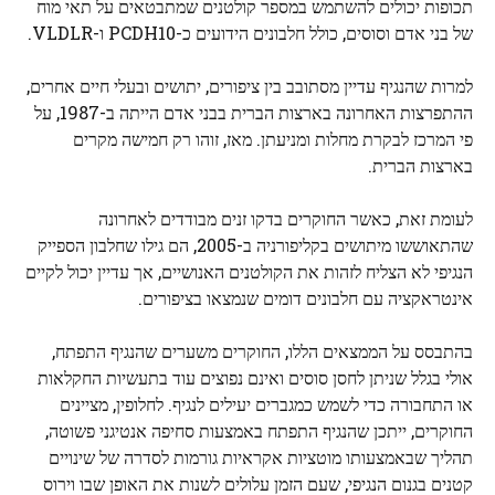
תכופות יכולים להשתמש במספר קולטנים שמתבטאים על תאי מוח
של בני אדם וסוסים, כולל חלבונים הידועים כ-PCDH10 ו-VLDLR.
למרות שהנגיף עדיין מסתובב בין ציפורים, יתושים ובעלי חיים אחרים,
ההתפרצות האחרונה בארצות הברית בבני אדם הייתה ב-1987, על
פי המרכז לבקרת מחלות ומניעתן. מאז, זוהו רק חמישה מקרים
בארצות הברית.
לעומת זאת, כאשר החוקרים בדקו זנים מבודדים לאחרונה
שהתאוששו מיתושים בקליפורניה ב-2005, הם גילו שחלבון הספייק
הנגיפי לא הצליח לזהות את הקולטנים האנושיים, אך עדיין יכול לקיים
אינטראקציה עם חלבונים דומים שנמצאו בציפורים.
בהתבסס על הממצאים הללו, החוקרים משערים שהנגיף התפתח,
אולי בגלל שניתן לחסן סוסים ואינם נפוצים עוד בתעשיות החקלאות
או התחבורה כדי לשמש כמגברים יעילים לנגיף. לחלופין, מציינים
החוקרים, ייתכן שהנגיף התפתח באמצעות סחיפה אנטיגני פשוטה,
תהליך שבאמצעותו מוטציות אקראיות גורמות לסדרה של שינויים
קטנים בגנום הנגיפי, שעם הזמן עלולים לשנות את האופן שבו וירוס