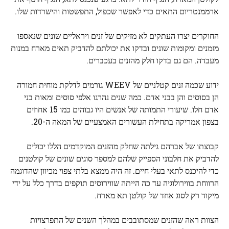
ארממנטריום התאים כדי לאפשר שכפול, התפשטות והישרדות שלו.
החוקרים יצרו העתקים לא מזיקים של זנים ויראליים שונים שנאספו
מזמנים ומקומות שונים ובדקו את יכולתם להדביק תאים מארח במנות
מעבדה. הם גם בדקו חלק מהזנים בעכברים.
ידוע שכמה זנים קטלניים של WEEV גורמים לדלקת מוחית חמורה
הן בסוסים והן בבני אדם. כמה שנים נהרגו אלפי סוסים ומאות בני
אדם חלו. שיעורי התמותה של אנשים היו גבוהים כמו 15 אחוזים
בצפון אמריקה בתחילת העשורים האמצעיים של המאה ה-20.
קבוצתו של אברהם גילתה שחלק מהזנים המוקדמים הללו יכולים
להדביק את חלבוני הספייק שלהם למספר סוגים שונים של קולטנים
כדי להיכנס לתאי בעלי חיים. זה היה ממצא בלתי צפוי מכיוון שהדוגמה
הרווחת בווירולוגיה עד כה הייתה שווירוסים תוקפים בדרך כלל על ידי
מיקוד רק לסוג אחד של קולטן תא מארח.
הצוות ראה שהזנים שמסתובבים במהלך השנים של התפרצויות