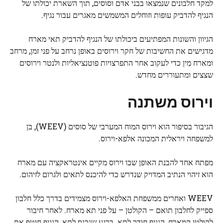
למקד חלבונים שנמצאו בבני אדם וסוסים, תוך השארת יכולתו של
הנגיף להדביק עופות וזוחלים המשמשים מאגרים עבור נגיף.
הגיוון והשונות המפתיעים ביכולתו של הנגיף להדביק תאי מארח
מדגישים את החשיבות של חקר וירוסים באופן נרחב על פני זמן, מרחב
ומארח
מִין
כדי לעקוב אחר התפרצויות פוטנציאליות ולנטר וירוסים
שצצים ומתעוררים מחדש.
וירוס משתנה
הגיבור בסיפור הוא וירוס המוח המערבי של סוסים (WEEV), בן
למשפחה ויראלית המכונה אלפא-וירוס.
מפתח אחד להבנת האופן שבו וירוס מקיים אינטראקציה עם מארח
הוא זיהוי הנתיב המדויק שנדרש כדי להיכנס לתאים ולגרום לזיהום.
WEEV ואחרים ממשפחת האלפא-וירוס מצמידים בדרך כלל חלבון
ספייק לחלבון תואם – הקולטן – על פני תא מארח. לאחר חיבור
לקולטן המארח, הנגיף חודר לתא. ברגע שנכנס לתא, הנגיף חוטף את