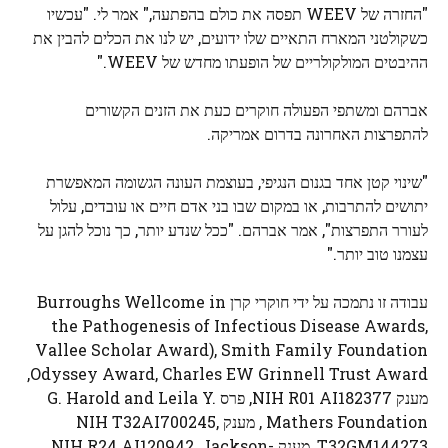
"החזרה של WEEV תפסה את כולם בהפתעה," אמר לי. "עכשיו
כשקולטני המארח התאיים שלו ידועים, יש לנו את הכלים להבין את
ההיבטים המולקולריים של הופעתו מחדש של WEEV."
אברהם ומשתפי הפעולה חוקרים כעת את הזנים הקשורים
להתפרצות האחרונה בדרום אמריקה.
"שינוי קטן אחד בגנום הנגיפי, בעוצמת העונה הגשומה המאפשרת
יתושים להתרבות, או במקום שבו בני אדם חיים או עובדים, עלול
לעורר התפרצות", אמר אברהם. "ככל שנדע יותר, כך נוכל להגן על
עצמנו טוב יותר."
עבודה זו נתמכה על ידי חוקרי קרן Burroughs Wellcome in
the Pathogenesis of Infectious Disease Awards,
Vallee Scholar Award), Smith Family Foundation
Odyssey Award, Charles EW Grinnell Trust Award,
מענק NIH R01 AI182377, פרס G. Harold and Leila Y.
Mathers Foundation , מענק NIH T32AI700245,
T32GM144273, מענק NIH R24 AI120942, Jackson-