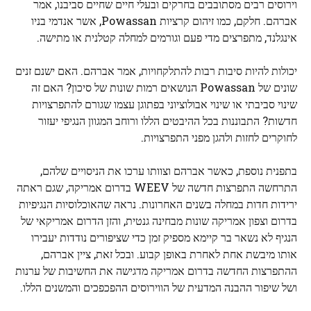
וירוסים רבים מסתובבים בחרקים ובעלי חיים שחיים סביבנו, אמר
אברהם. חלקם, כמו זיהום קרציות Powassan, אשר אנדמי בניו
אינגלנד, מתפרצים מדי פעם וגורמים למחלה קטלנית או מתישה.
יכולות להיות סיבות רבות להתלקחויות, אמר אברהם. האם ישנם זנים
שונים של Powassan הנושאים רמות שונות של סיכון? האם זה
שינוי סביבתי או שינוי אבולוציוני בפתוגן עצמו שגורם להתפרצויות
חדשות? התבוננות בכל ההיבטים הללו ורוחב המגוון הנגיפי יעזור
לחוקרים לחזות ולהגן מפני התפרצויות.
בתפנית נוספת, כאשר אברהם וצוותו ערכו את הניסויים שלהם,
התרחשה התפרצות חדשה של WEEV בדרום אמריקה, שגם ראתה
ירידות חדות במחלה בשנים האחרונות. נראה שהאוכלוסיות הנגיפיות
בדרום וצפון אמריקה שונות מבחינה גנטית, והזן הדרום אמריקאי של
הנגיף לא נשאר בר קיימא מספיק זמן כדי שציפורים נודדות יעבירו
אותו מיבשת אחת לאחרת באופן קבוע. ובכל זאת, ציין אברהם,
ההתפרצות החדשה בדרום אמריקה מדגישה את החשיבות של ערנות
ושל שיפור ההבנה המדעית של הווירוסים ההפכפכים והמשנים הללו.