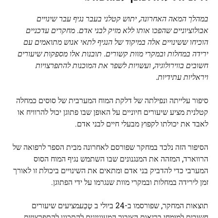
במהלך המאה האחרונה, יתוש קטלני בעבר
נגיף
עבר שינויים
אבולוציוניים שהפכו אותו ללא מזיק לבני אדם. מחקרים עדכניים
הוכיחו ששינויים אלה במיקוד של הנגיף לתאי אנוש מתואמים עם
ירידה במחלות ובמקרי מוות קשורים. תובנות אלו מספקות שיעורים
חשובים בווירולוגיה, ועשויות לשפר את המוכנות להתפרצויות
ויראליות עתידיות.
סיפור עלייתה ונפילתה של דלקת המוח המערבית של סוסים כמחלה
קטלנית מציע שיעורים חיוניים על האופן שבו פתוגן יכול להרוויח או
לאבד את יכולתו לקפוץ מבעלי חיים לבני אדם.
הסיפור הזה נלכד במחקר שפורסם לאחרונה מבית הספר לרפואה של
הרווארד, המזהה את המנגנונים שבו השתמש נגיף המוח הסוס
המערבי כדי להדביק בני אדם ומתאים את השינויים ביכולת זו לאורך
זמן לירידה במחלות ובמקרי מוות שנגרמו על ידי הפתוגן.
תוצאות המחקר, שפורסמו ב-24 ביולי ב
טֶבַע
מציעים שיעורים
חשובים למומחי בריאות הציבור המעוניינים להתכונן להתפרצויות