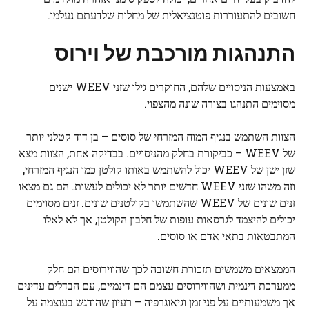
חשובים להתעוררות פוטנציאלית של מחלות שלדעתם נעלמו.
התנהגות מורכבת של וירוס
באמצעות הניסויים שלהם, החוקרים גילו שזני WEEV ישנים
מסוימים התנהגו בצורה שונה מהצפוי.
הצוות השתמש בנגיף המוח המזרחי של סוסים – בן דוד קטלני יותר
של WEEV – כביקורת בחלק מהניסויים. בבדיקה אחת, הצוות מצא
שזן ישן של WEEV יכול להשתמש באותו קולטן כמו הנגיף המזרחי,
וזה משהו שזני WEEV חדשים יותר לא יכולים לעשות. הם גם מצאו
זנים שונים של WEEV שהשתמשו בקולטנים שונים. זנים מסוימים
יכולים להיצמד לגרסאות עופות של חלבון הקולטן, אך לא לאלו
המתבטאות בתאי אדם או סוסים.
הממצאים משמשים תזכורת חשובה לכך שהווירוסים הם חלק
ממערכת דינמית ושהווירוסים עצמם הם דינמיים, עם הבדלים עדינים
אך משמעותיים על פני זמן וגיאוגרפיה – רעיון שהודגש בעוצמה על