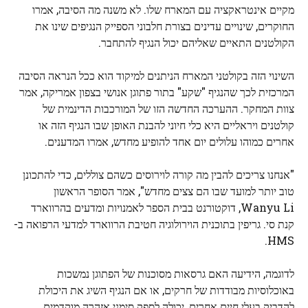
מקיים אינטראקציה עם המארח שלו. לא משנה מה הסיבה, אמרו
החוקרים, שינויים עדינים בצורת חלבוני הספייק הנגיפים שינו את
הקולטנים התאיים שאליהם יכול הנגיף להתחבר.
השינוי הזה בקולטני המארח הניתנים למיקוד הוא ככל הנראה הסיבה
המרכזית לכך שהנגיף "שקע" בתור פתוגן אנושי בצפון אמריקה, אמר
צוות המחקר. ההערכה החדשה הזו של המורכבות הדינמית של
קולטנים ויראליים היא כלי חיוני להבנת האופן שבו הנגיף הזה או
אחרים כמוהו עלולים יום אחד להופיע מחדש, אמרו המדענים.
"אנחנו צריכים להבין מה קורה לוירוסים כשהם צוללים, כדי להתכונן
טוב יותר למועד שבו הם צצים מחדש", אמר הסופר הראשון
Wanyu Li, דוקטורנט בבית הספר לאמנויות ומדעים בהרווארד
קנת סי. גריפין בתוכנית הוירולוגיה חטיבת הרווארד למדעי הרפואה ב-
HMS.
לדוגמה, הידיעה האם גרסאות מסוכנות של הפתוגן נמשכות
באוכלוסיות מבודדות של חרקים, או אם הנגיף השיג את היכולת
להדביק בעלי חיים אחרים, יכולה לספק סימני אזהרה מוקדמים