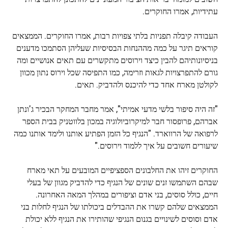
עתידיות, אמרו החוקרים.
העבודה קיבלה תפניות בלתי צפויות רבות, אמרו החוקרים. הממצאים
קוראים תיגר על כמה מההנחות הבסיסיות שעליהן הסתמכו מדענים
בניסיונותיהם להבין כיצד וירוסים מתקשרים עם תאים אנושיים ומה
גורם להתפרצויות לגאות וזרימה, כמו התפיסה שכל וירוס נתון מכוון
לקולטן מארח אחד כדי להיכנס ולהדביק. תאים.
"זה היה סיפור בלשי מדעי אמיתי", אמר מחבר המחקר הבכיר ג'ונתן
אברהם, פרופסור חבר למיקרוביולוגיה במכון בלווטניק בבית הספר
לרפואה של הרווארד. "הנגיף כל הזמן הפתיע אותנו ולימד אותנו כמה
שיעורים חשובים על איך ללמוד וירוסים."
החוקרים זיהו את החלבונים הספציפיים המובעים על תאי מארח
שבהם השתמשו זנים שונים של הנגיף כדי להדביק מגוון של בעלי
חיים, כולל סוסים, בני אדם וציפורים במהלך המאה האחרונה.
הממצאים שלהם קשרו את ההבדלים ביכולתו של הנגיף לחלות בני
אדם וסוסים לשינויים בגנום הנגיפי שהותירו את הנגיף ללא יכולת