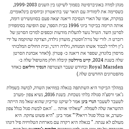
מגהן למדה באוניברסיטה בסמוך לשיקגו בין השנים 1999-2003,
כשסיימה את לימודיה עם תואר שני בתיאטרון וביחסים בינלאומיים.
במקרה, אמו של הארי הנסיכה דיאנה יצאה פעם בסווטשירט דומה,
אותה הרימה בביקור ביוני 1996 בבית הספר, שם הופיעה בסימפוזיון
לסרטן השד. הטיול נועד להעלות מודעות וכספים למרכז הסרטן של
רוברט ה. לורי של נורת'ווסטרן, מועדון גילדה, הצדקה שהוקמה על ידי
ג'ין וילדר לכבוד אשתו המנוחה, גילדה רדנר, ובית החולים המלכותי
מרסדן בלונדון, שספר את דיאנה כ- פַּטרוֹן. (לאחר אבחנת הסרטן
שלה בשנת 2024,
קייט מידלטון
קיבלה חלק מהטיפול שלה ב-
Royal Marsden ובחודש שעבר הצטרפה
הנסיך וויליאם
כאחד
מהפטרונים החדשים שלה.)
במהלך הביקור היא השתתפה בגאלה במוזיאון השדה, לבושה בשמלת
ג'אני ורסצ'ה סגולה בלתי נשכחת. בשנת 2016, נשיא צפון -מערב
לשעבר לשעבר
הנרי בינן
אמר ל
שיקגו טריביון
שהוא שאל מה הייתה
ההשראה שלה לשמלה. "שאלתי אותה … 'האם לבשת סגול בגלל צפון
-מערב, או בגלל סגול רויאל?'" אמר בינן. "היא פשוט צחקה. היא
מעולם לא ענתה. " בגאלה היא רקדה עם מארחת הטלוויזיה פיל דונהו
והועברה על ידי טוני בנט, לפני שנפגשה
דלוריס ג'ורדן
אם של פנום