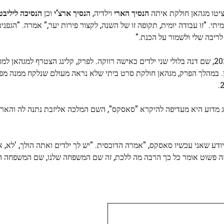
ציטו מגהאן חולקת איתה
הנסיך הארי
וילדיה,
הנסיך ארצ'י
וכן
הנסיכה ליליב
. "זו עבודה יומית, תקופה זו של השנה, לקצור פירות יער," אמרה. "הגפנים
ריבה שלי ולשמור על הכנת."
בשנת 2022, שם דנה בלולי שני ילדים כאישה רווקה. לפרק, קלינג הצטרף למגהאן ל
ן. במהלך הפרק, מגהאן חולקת סרט ביתי שלא נראה מעולם שנלקח ממנה מפו
נג מדוע היא מעדיפה להיקרא "סאסקס", השם המלכה אליזבת נתנה לה והארי 
דע שאני עכשיו סאסקס, "אמרה הדוכסית. "יש לך ילדים ואתה הולך, 'לא, א
 זה פשוט אומר כל כך הרבה מה ללכת, זה שם המשפחה שלנו, שם המשפחה הק