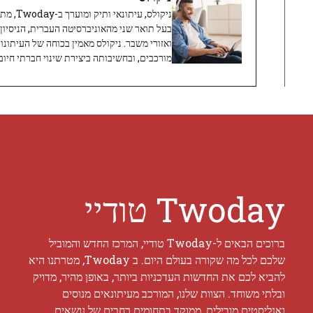
ניקולס, 
בעל תואר שני מהאוניברסיטה העברית, הניסיון
ואזורי משבר. ניקולס מאמין בכוחה של העיתונו
מורכבים, ובחשיבותה ביצירת שינוי חברתי חיובי
Twoday טודיי
ברוכים הבאים ל-Twoday טודיי, המרכז החדש והמוביל
שלכם לכל מה שקורה בעולם היום. ב Twoday, מטרתנו היא
להביא לכם את החדשות העדכניות ביותר, באופן מהיר, מדויק
ובלתי משוחד. הצוות שלנו, המורכב מעיתונאים מנוסים
ואנליסטים מובילים, ממוקד בתחומים רחבים של נושאים