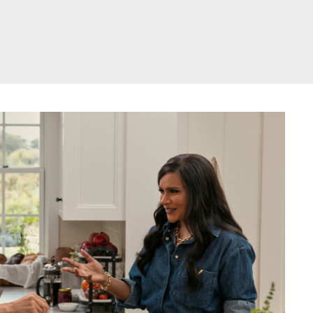
דלג
תוכן