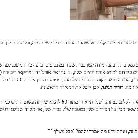
 לחברתי מינדי קלינג על שימורי הפירות המבוקשים שלה, ומציעה תיקון עד
ג
למסיבת גן בקנה מידה קטן בבית שכור במונטיציטו בו צולמה המופע. לפני 
ם כקידום למותג אורח החיים שלה, ואז נקראה אורצ'רד אמריקאי ריביירה 
שמו), הייתה למעשה בעבודת יד בתנור הבית שלה. באביב האחרון, הריבה יצ
א אמה,
דוריה רגלנד,
אכן קיבל את המסירה הראשונה.
"זה לא היה דירוג, זה היה פשוט … תן לי לשתף אותם," אמרה מגהן לקלינג בצחוק. "שמרתי אחד מתוך 50 לאמא שלי
 חשבתי שכל מי שקיבל את אחד מאותם 50 צנצנות שאני מכין על הכיריים שלי, במטבח שלי, בבית שלי, אני מקווה שכולם 
ת זה, ואתה יודע מה אמרתי להם? 'קבל משלך.' "