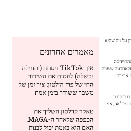
ין על מה שהיא
מאמרים אחרונים
שהתייחסה
איך TikTok ניסתה (ותחילה
(ולאחרונה ששמה
נכשלה) לחסום את השידור
אה לקומץ מחבריה של מגהן, ממוספרת בין אחד ל 50. הדוכסית אומרת
החי של פרז הילטון: ציר זמן של
משבר ששודר בזמן אמת
, זה פשוט הרגיש כמו הדבר הנכון
ירגישו כמו 'אה, אני
טאקר קרלסון השליך את
הכפפה שלאחר ה-MAGA.
האם הוא באמת יכול לבנות