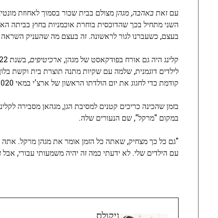
עם זאת
באהבה, מגהן
מצולם בבית שכור בסמוך לאחוזת מונטי
השני מתחיל בכך שהדוכסית בוחרת אוכמניות בחוץ בביתה האמיתי
בעצם, כשעברנו לגור לראשונה. זה בעצם מה שהעניק השראה ל
קלינג היה גם אורח בפודקאסט של מגהן,
ארכיטיפים,
לילדים דוגמנית, שלמה עם שקיות מתנה תוצרת בית וקשת בלו
קודמת כדי לחגוג את יום הולדתו הראשון של ארצ'י במאי 2020.
בזמן שהכינה כריכים קטנים למסיבת הגן, מגהאן מסבירה לקלי
במקום "מרקל", שם הנעורים שלה.
"גם כל כך מצחיק, שאתה כל הזמן אומר את מגהן מרקל. אתה יו
עם הילדים שלי. לא ידעתי כמה זה יהיה משמעותי עבורי, אבל
ניקולס