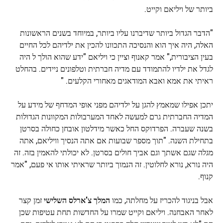
ביותר של ויליאם וקייט.
"הדבר הגדול ביותר שדיברנו עליו ביותר, במיוחד בשנים הראשונות
האלה, היה איך הוא והנסיכה התכוונו להכין את ילדיהם לכל החיים
בעין הציבורית," אמר קאנוף וציין כי ויליאם "ידע שהוא הולך ל היה
לגדל את ילדיו להתמודד עם מדיה חברתית וטלפונים ניידים. בהחלט
ראיתי את אמא ואבא המודאגים מאחורי הקלעים. "
יתכן אפילו שמאמץ להגן על ילדיהם מפני אופי המדחף של מידע על
המדיה החברתית גרם למעשה לאחד המערבולות המקוונות הגדולות
בשנה שעברה. הפרדוקס החל כאשר מידלטון אובחן כחולה בסרטן
בתחילת השנה. "תוך מספר שבועות אם אתה הנסיך וויליאם, אתה
מגלה שגם אשתך וגם אביך חולים בסרטן. לא יכולתי להאמין בזה. זה
היה נורא, נורא לחלוטין. זה הנמוך ביותר שראיתי אותו אי פעם, "אמר
קנוף.
אבל בניגוד להכריז על מחלתה, כמו
המלך צ'ארלס השלישי
זמן קצר
לאחר האבחנה. ויליאם וקייט שמרו על החדשות תחת עטיפות שכן