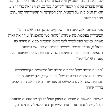
הם "לא רצו לומר שעדיין חלה בסרטן כי הם לא אמרו לילדים, והם
עדיין עובדים על איך לספר לילדים", כמו גם, קנוף נראה כדי להציע,
הגאות המסיבית של תשומת הלב המקוונת והתקשורתית שתעקוב
אחר החדשות.
אבל במקום זאת, היעדרותה של קייט במשך החודשים מהעין
הציבורית בעקבות מה שנקרא "ניתוח בטן מתוכננת" עורר את גאות
משלה, כאשר ספקולציות לגבי מקום הימצאה מפיצות נקודה כזו
ויראלית, עד כי גורמים רשמיים בבריטניה תהו אם רשתות
דיסאינפורמציה רוסיות ממנפות מדיה חברתית להפיץ שמועות על
מעמדו של מידלטון.
"הבעיה הייתה שכל הדברים האלה של תיאוריית הקונספירציה
המטורפת התחיל ברקע ברשת", הודה קנוף, בלגן שמונע מדיה
חברתית שכנראה גרם למשפחה צער יותר מאשר אם היו הולכים
בדרך אחרת.
כששתי המשפחות מודאגות באופן פעיל כל כך מהתנהגות מקוונת
רעילה, יש לתהות אם האויב המשותף הזה עשוי להיות גשר בין