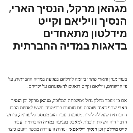
מגהאן מרקל, הנסיך הארי,
הנסיך וויליאם וקייט
מידלטון מתאחדים
בדאגות במדיה החברתית
בעוד מגהן והארי פתחו ביוזמה להילחם בפגיעה במדיה החברתית, על
פי הדיווחים, וויליאם וקייט דואגים להשפעתם על ילדיהם.
אם כי מנוכר מחלק גדול ממשפחת המלוכה,
מגהאן מרקל
וכן
הנסיך
הארי
שתף דאגה שומרת עם חותונם בבריטניה: חשש לאחיזת הכוח
החברתית שעלולה להיות מסוכנת. עבור הזוג מבוסס קליפורניה, פירוש
הדבר היה השקת תוכנית למאבק בפגיעה במדיה החברתית. עֲבוּר
קייט מידלטון
וכן
הנסיך וויליאם
אי -נוחות זו עוררה מספר דיונים כיצד