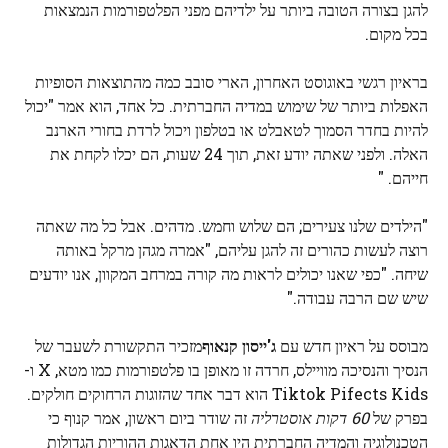
להגן בצורה הטובה ביותר על ילדיהם מפני הפלטפורמות הנמצאות
בכל מקום.
בראיון רגשי באוגוסט האחרון, הארי סובב כמה מהתוצאות הסופיות
האפלות ביותר של שימוש במדיה החברתית. כל אחד, הוא אמר "יכול
להיות בחדר הסמוך לטאבלט או בטלפון ויכול לרדת בחורי הארנב
האלה. ולפני שאתה יודע זאת, תוך 24 שעות, הם יכלו לקחת את
חייהם. "
"הילדים שלנו צעירים; הם שלוש וחמש. מדהים. אבל כל מה שאתה
רוצה לעשות כהורים זה להגן עליהם, "אמרה מגהן מרקל באותה
שיחה. "כפי שאנו יכולים לראות מה קורה במרחב המקוון, אנו יודעים
שיש שם הרבה עבודה."
מבוסס על ראיון חדש עם
ג'ייסון קנאוף
מזכיר התקשורת לשעבר של
הנסיך והנסיכה מוויילס, חרדה זו מאופן בו פלטפורמות כמו מטא, X ו-
Tiktok Pifects Kids הוא דבר אחד שהזוגות הרחוקים חולקים.
בפרק של
60 דקות אוסטרליה
זה שודר ביום ראשון, אמר קנוף כי
הטכנולוגיה והמדיה החברתית היו אחת הדאגות ההוריות הגדולות