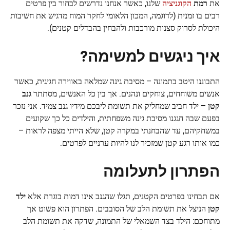
את
רמת
הקוגניציה
שלנו, כאשר אנחנו נדרשים לבחור בין פרטים
רבים בו זמנית (לדוגמה, המכון הלאומי לחקר המוח מדגיש את חשיבות
היכולת לסרוק סצנות מורכבות ולהבחין בהבדלים קטנים).
איך ניגשים למשימה?
התבוננו היטב בתמונה – מסיבת גינה שמלאה באווירה חגיגית, כאשר
אנשים משוחחים, צוחקים ונהנים. אך בין כל האנשים, מסתתר
גנב
קטן
– ילד חביב שמחליק את תשומת ליבכם מידיו גנב צמיד. אני נזכר
בפעם שבה חגגנו מסיבת גינה משפחתית, והילדים כל כך שקועים
במשחקיהם, עד שהבחנתי במקרה קטן, שלא הייתי מצפה לראות –
כמו אותו רגע קטן שמזכיר לנו להיות ערניים לפרטים.
הפתרון לתעלומה
אם תבחינו בפרטים הקטנים, תגלו שהגנב אינו דמות בוגרת אלא
ילד
קטן
הניצל את תשומת הלב של הסובבים. הפתרון הוא פשוט אך
מתוחכם: הילד בצד השמאלי של התמונה, שדקה את תשומת הלב