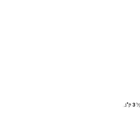
קל
3 ק"ג
.