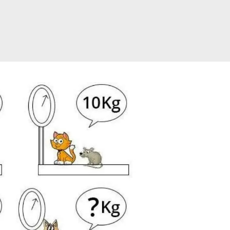
דלג
תוכן