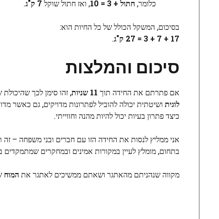
כלומר,
חתול + 3 = 10
, ואז חתול שוקל
7 ק"ג
.
בסיכום, המשקל הכולל של כל החיות הוא:
17 + 7 + 3 = 27 ק"ג
.
סיכום והמלצות
אם פתרתם את החידה תוך
11 שניות
, זהו סימן לכך שהיכולת
לוגית
ושיטתית יכולה להוביל לפתרונות מדויקים, גם כאשר מדוב
כיצד פתרון בעיות יכול להיות מהנה וחווייתי.
אני ממליץ לנסות את החידה הזו עם חברים ובני משפחה – זה ת
בתחום, מומלץ לעיין במקורות אמינים ובמחקרים שמתמקדים בשי
מקווה שנהניתם מהאתגר ושאתם ממשיכים לאתגר את
המוח
של