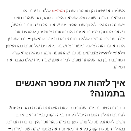
אשליות אופטיות הן תופעות שבהן
העיניים
שלנו תופסות את
המציאות בצורה שונה ממה שהיא באמת. כלומר, מה שאנו רואים
משתנה בהתאם לאופן שבו
המוח
מפרש את המידע החזותי. למשל,
כשאני מתבונן ביצירות אמנות או בתמונות מסוימות, לפעמים אני
מגלה פרטים עדינים שלא הבחנתי בהם במבט הראשון – דבר שהופך
את האתגר הזה למהנה ומעורר מחשבה. מחקרים של גופים כמו
המכון
הלאומי לראייה
מצביעים על כך שהתופעה נובעת מהאינטראקציה
המורכבת בין מה שאנחנו צופים לבין האופן שבו המוח שלנו מעבד את
המידע.
איך לזהות את מספר האנשים
בתמונה?
התבוננו היטב בתמונה שלפניכם. האם הצלחתם לזהות כמה דמויות?
לעיתים תהליך הספירה יכול לקחת כמה דקות, במיוחד אם אתם
נוטים להסתכל על כל פרט קטן בתמונה. אני זוכר איך בחברת חברים,
במהלך הפסקת קפה, כל אחד מאיתנו ראה מספר שונה של דמויות –