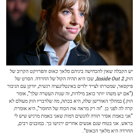
יש הקבלה שאין להכחישה ביניהם
מלאך כאוס
והפרויקט הקרוב של
הוק,
Inside Out 2,
שבו היא תהיה הקול של החרדה. הסרט של
פיקסאר, שמטרתו לצייד ילדים באינטליגנציה רגשית, יזדקן עם הגיבור
("אם יש משהו יותר כואב מילדות, זה שנות העשרה שלך", אומר
הוק.) במהלך האודישן שלה, היא בכתה, מה שלדבריו הוק מעולם לא
קרה לה לפני כן. "זה רק מראה את הכוח של החומר", היא אומרת.
"אני באמת אסיר תודה להגשים דמות שאני באמת מרגיש שיש לי
בראש. אני בטוח שגם אנשים אחרים ירגישו כך. במובנים רבים,
החרדה היא מלאך הכאוס".