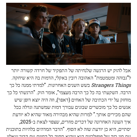
אבל להוק יש הרגשה שלנחיתה של התפקיד של חרדה קשורה יותר
ל"גבוהה ומטמטמת" האהובה רובין באקלי, הדמות בה היא שיחקה.
Strangers Things
בשש השנים האחרונות. "למדתי ממנה כל כך
הרבה. השקעתי בה כל כך הרבה מעצמי", אומר הוק. "הרגשתי כל כך
מוחזק על ידי הכתיבה של האחים (דאפר), וזה היה יוצא דופן שיש
אנשים כל כך מוכשרים שבונים עבורך דמות שמשתנה וגדלה ככל
שהם מכירים אותך." למרות שהיא מבהירה מאוד שהיא לא יודעת
איך העונה האחרונה של
דברים מוזרים,
שצפוי לצאת ב-2025,
יסתיים, היא כן יודעת שזה לא
הסוף.
"הדבר המדהים בלהיות בתוכנית
עם סוג כזה של פופולריות הוא שהיא תחיה כל החיים עם הדור שאליו