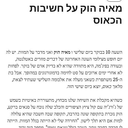
מאיה הוק על חשיבות
הכאוס
השעה 10 בבוקר ביום שלישי ו
מאיה הוק
ואני מדבר על המוות. יש לה
יום חופש מצילומי העונה האחרונה של
דברים מוזרים
באטלנטה,
ובעודה בפיג'מה, היא מתוודה שהיא לא בדיוק אדם של בוקר. לפחות
לא אחרי ימים ארוכים על סט לחימה בדמוגורגונים במהופך. אבל בת
ה-25 משתפרת כשאני מעלה את אלבומה השלישי שעתיד לצאת,
מלאך כאוס,
יוצא ביום שישי הזה.
כשהיא מקבלת את השיחה שלנו מבחוץ, מתעוררת באיטיות בשמש
של ג'ורג'יה עם קול ציוץ הציפורים והכלב שלה נובח על סנאים ברקע,
הוק נזכרת בתקופה שונה בהרבה, תקופה שבה חשבה שהיא עלולה
למות אם היא תלך לישון. "החרדה שלי לא הייתה בגלל המוות. הייתה
לי חרדה רחבה יותר, בערך בגלל שנאת עצמי", מספר הוק
יריד