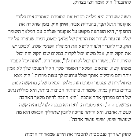
להתבגר!" הוק אומר חצי בצחוק.
בשנה שעברה היא גילמה בסרט את הסופרת האמריקאית פלנרי
אוקונור
חֲתוּל הַבָּר
,
בהנחיית אביה,
איתן הוק.
בזמן שחקרה את
התפקיד, היא הופתעה מקטע על אוקונור שנלחם עם המלאך השומר
שלה. זה עזר לעורר את הרעיון של
מלאך כאוס
, דמות שנוצרה על ידי
הוק, כדי להגדיר ולעזור לרפא את המונולוג הפנימי שלה. "לכולנו יש
את הקול הזה, אבל משהו יכול לקרות במקום שבו הקול הזה יכול
להיות חולה, משהו רע יכול לקרות לך", אומר הוק. "אתה יכול לעבור
משהו קשה, ופתאום, המלאך השומר שלך, הקול הפנימי שלך לא אמין
יותר והם מובילים אותך שולל ונותנים לך עצות מוזרות." הוק מצא
מיתולוגיות שהמספר הפגום הזה, מלאך הכאוס שלה, מתקשה לנווט
בחיים בדיוק כמוה; שלמרות כוונותיה הטובות ביותר, היא סוללת נתיב
של הרס במרדף אחר אהבה. "היא חונכה להיות מלאך האהבה
המושלם הזה", היא מסבירה. "ואז היא נכנסה לעולם והיה קשה
לעשות אהבה. היא הייתה צריכה להבין שתהליך הכאוס הוא מה
שעושה שינוי, ושינוי עושה אהבה".
להוק יש דרך פנטסטית להסביר את הידע שמאחורי הדמות