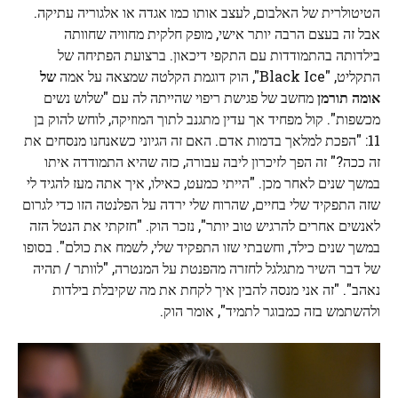
הטיטולרית של האלבום, לעצב אותו כמו אגדה או אלגוריה עתיקה.
אבל זה בעצם הרבה יותר אישי, מופק חלקית מחוויה שחוותה
בילדותה בהתמודדות עם התקפי דיכאון. ברצועת הפתיחה של
התקליט, "Black Ice", הוק דוגמת הקלטה שמצאה על אמה
של
אומה תורמן
מחשב של פגישת ריפוי שהייתה לה עם "שלוש נשים
מכשפות". קול מפחיד אך עדין מתגנב לתוך המוזיקה, לוחש להוק בן
11: "הפכת למלאך בדמות אדם. האם זה הגיוני כשאנחנו מנסחים את
זה ככה?" זה הפך לזיכרון ליבה עבורה, כזה שהיא התמודדה איתו
במשך שנים לאחר מכן. "הייתי כמעט, כאילו, איך אתה מעז להגיד לי
שזה התפקיד שלי בחיים, שהרוח שלי ירדה על הפלנטה הזו כדי לגרום
לאנשים אחרים להרגיש טוב יותר", נזכר הוק. "חזקתי את הנטל הזה
במשך שנים כילד, וחשבתי שזו התפקיד שלי, לשמח את כולם". בסופו
של דבר השיר מתגלגל לחזרה מהפנטת על המנטרה, "לוותר / תהיה
נאהב". "זה אני מנסה להבין איך לקחת את מה שקיבלת בילדות
ולהשתמש בזה כמבוגר לתמיד", אומר הוק.