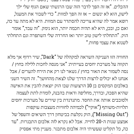
ההבלים
. "אז זה הפך לדבר הזה שבו הרגשתי שאם הגוף שלי ילך
לישון, הוא לא ינשום – אז זה הפך למוות." כדי לשבור את המעגל,
רופא אמר לה שהיא צריכה להסתדר עם המוות. היא לא מתה עד כה,
ואם כן, ובכן, היא לא תהיה חכמה יותר, הוא נימק. "זה עבד," אומר
הוק. "התחלתי לישון טוב יותר ואז החרדה שלי השתפרה וגם התחלתי
לשנוא את עצמי פחות."
החוויה הזו העניקה השראה למקהלה של "Dark", שיר רדוף אך מלא
תקווה על מערכת יחסים בעייתית: "אני מנסה לחכות ללילה בחוץ /
נסה לשמור את האור בחוץ / נשאר לנו רק את הירח להערים / אבל
אנחנו לא יכולים לרצות הדרך שלנו לצאת מהחושך". זה השיר השני
באלבום המקסים בן 10 הרצועות שבו הוק יוצאת להבין את האישה
שהיא הפכה, ובדרך, מחליפה ודאות בהבנה, לומדת לתת לעצמה
ולסובבים אותה את החסד. מתנדנדת בין שירים על מערכות יחסים
תלויות-משותף ("אוקיי") לכמיהה לחוויות מעצבות עוקפות
("Missing Out"), הוק נקלעת בביטחון דרך השיאים והשפל של
אמצע שנות ה-20 לחייה. אבל לא נקרא לזה אלבום התבגרות. "עד
כה, כל תקליט שעשיתי היה אלבום מתבגר. מעניין מתי אפסיק