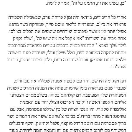
"כן, עשינו את זה, חתמנו ​​על זה", אמר קוג'ימה.
אחרי כל הדיבורים, בוודאי היה זמן לארוחת ערב, שבשבילה השכירה
פראדה את כץ'ס, המעדנייה בלואר איסט סייד, שמזרקת בשר מרפא
אפילו יותר זמן מאשר טיפוסים יצירתיים שוטפים את הכלים בצ'לסי.
אתה מכיר את השורות: "אני אקבל את מה שיש לה", "שלח נקניק
לילד שלך בצבא." הבחנתי בכמה כוכבים עטויים בפראדה מסתובבים
מתחת לתקרה המחופה בפח, כולל שיילין וודלי, שעבדה פעם במשרה
מלאה בחנות אמריקן אפרל שנחרבה כעת, בלוק במורד יוסטון, ברחוב
אורצ'רד.
רפן וקוג'ימה היו שם, יחד עם קבוצת אמנות שכללה את גובן ורוס,
שעבדו שנים בפראדה בזמן שהמותג פתח את הפנינה הארכיטקטונית
המפוארת שלו, המעוצבת רם קולהאס בסוהו. בשלב מסוים הצטרפו
אליהם האספן דאשה ז'וקובה ניארכוס ווצולי, יחד עם האמנית
אולימפיה סקארי. היו אנשי הצוות של כץ שגילפו פסטרמה, אבל עם
טוויסט: הצוות מהחן ברידג'ס בכיכר צ'טהאם שיפר את התפריט ויצר
כריך פסטרמה עם רוטב חרדל מוקצף, פלפל וקוניאק. השף והבעלים
המשותף סם לורנס הכניס צדפות עם יוזו וחמאה חומה ליחידה, בעוד