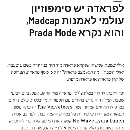
לפראדה יש ​​סימפוזיון
עולמי לאמנות Madcap,
והוא נקרא Prada Mode
אולי שמעת שמשהו שנקרא פראדה מוד היה בניו יורק בשבוע שעבר.
ואולי חשבת… מה
הוא
מצב פראדה? זה לא אוסף פראדה, תערוכה
של קרן פראדה או פראדה מרפה.
וכך הלכתי לחקור במלון צ'לסי, פראדה מוד קרקע אפס. ביום רביעי
שעבר, המלון היה גדוש בחורים עם תספורות מדובללות, כולם נראים
כמו סולן האווזים קמרון וינטר. The Velveteers זה עתה עטפו
תפאורה מעוררת שלפוחיות על במה שהוקמה בבר, ולפני כן, אגדת
No Wave Lydia Lunch קטעה את המופע שלה כדי להתעסק
איתה בשובבות.
סָגוֹל
עורך המגזין אוליבייה זהם, שחיבר סביב