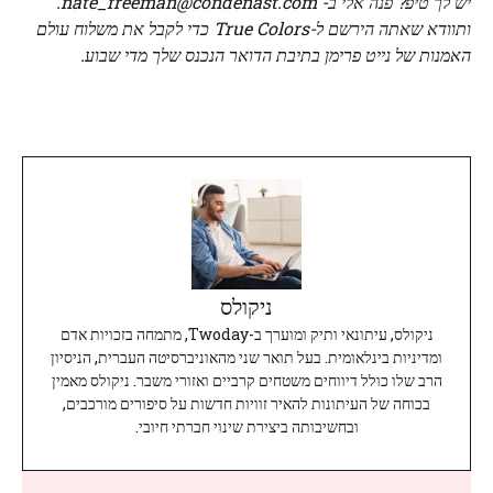
יש לך טיפ? פנה אלי ב-
nate_freeman@condenast.com
.
ותוודא שאתה
הירשם ל-True Colors
כדי לקבל את משלוח עולם
האמנות של נייט פרימן בתיבת הדואר הנכנס שלך מדי שבוע.
ניקולס
ניקולס, עיתונאי ותיק ומוערך ב-Twoday, מתמחה בזכויות אדם
ומדיניות בינלאומית. בעל תואר שני מהאוניברסיטה העברית, הניסיון
הרב שלו כולל דיווחים משטחים קרביים ואזורי משבר. ניקולס מאמין
בכוחה של העיתונות להאיר זוויות חדשות על סיפורים מורכבים,
ובחשיבותה ביצירת שינוי חברתי חיובי.