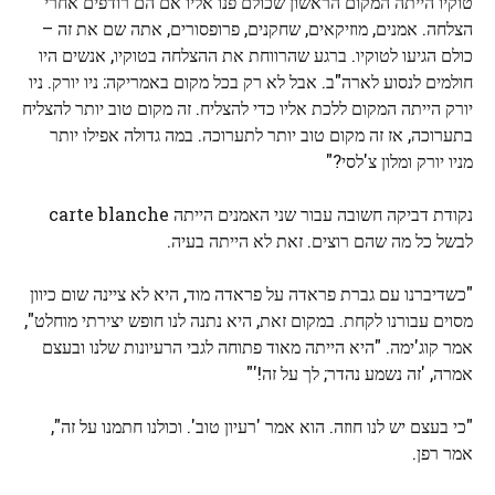
טוקיו הייתה המקום הראשון שכולם פנו אליו אם הם רודפים אחרי
הצלחה. אמנים, מוזיקאים, שחקנים, פרופסורים, אתה שם את זה –
כולם הגיעו לטוקיו. ברגע שהרווחת את ההצלחה בטוקיו, אנשים היו
חולמים לנסוע לארה"ב. אבל לא רק בכל מקום באמריקה: ניו יורק. ניו
יורק הייתה המקום ללכת אליו כדי להצליח. זה מקום טוב יותר להצליח
בתערוכה, אז זה מקום טוב יותר לתערוכה. במה גדולה אפילו יותר
מניו יורק ומלון צ'לסי?"
נקודת דביקה חשובה עבור שני האמנים הייתה carte blanche
לבשל כל מה שהם רוצים. זאת לא הייתה בעיה.
"כשדיברנו עם גברת פראדה על פראדה מוד, היא לא ציינה שום כיוון
מסוים עבורנו לקחת. במקום זאת, היא נתנה לנו חופש יצירתי מוחלט",
אמר קוג'ימה. "היא הייתה מאוד פתוחה לגבי הרעיונות שלנו ובעצם
אמרה, 'זה נשמע נהדר; לך על זה!'"
"כי בעצם יש לנו חוזה. הוא אמר 'רעיון טוב'. וכולנו חתמנו ​​על זה",
אמר רפן.