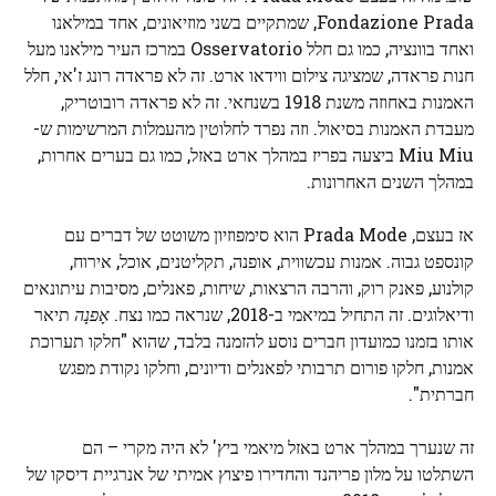
Fondazione Prada, שמתקיים בשני מוזיאונים, אחד במילאנו
ואחד בוונציה, כמו גם חלל Osservatorio במרכז העיר מילאנו מעל
חנות פראדה, שמציגה צילום ווידאו ארט. זה לא פראדה רונג ז'אי, חלל
האמנות באחוזה משנת 1918 בשנחאי. זה לא פראדה רובוטריק,
מעבדת האמנות בסיאול. וזה נפרד לחלוטין מהעמלות המרשימות ש-
Miu Miu ביצעה בפריז במהלך ארט באזל, כמו גם בערים אחרות,
במהלך השנים האחרונות.
אז בעצם, Prada Mode הוא סימפוזיון משוטט של דברים עם
קונספט גבוה. אמנות עכשווית, אופנה, תקליטנים, אוכל, אירוח,
קולנוע, פאנק רוק, והרבה הרצאות, שיחות, פאנלים, מסיבות עיתונאים
ודיאלוגים. זה התחיל במיאמי ב-2018, שנראה כמו נצח.
אָפנָה
תיאר
אותו בזמנו כמועדון חברים נוסע להזמנה בלבד, שהוא "חלקו תערוכת
אמנות, חלקו פורום תרבותי לפאנלים ודיונים, וחלקו נקודת מפגש
חברתית".
זה שנערך במהלך ארט באזל מיאמי ביץ' לא היה מקרי – הם
השתלטו על מלון פריהנד והחדירו פיצוץ אמיתי של אנרגיית דיסקו של