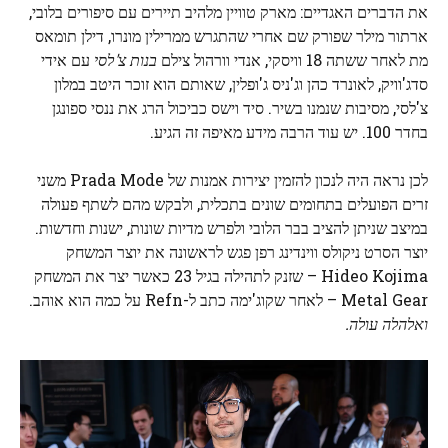
את הדברים האגדיים: מארק טוויין מלהיב תיירים עם סיפורים בלובי,
ארתור מילר שפורק שם אחרי שהתגרש ממרילין מונרו, דילן תומאס
מת לאחר ששתה 18 וויסקי, אנדי וורהול צילם
בנות צ'לסי
עם אידי
סדג'וויק, לאונרד כהן וג'ניס ג'ופלין, שאותם הוא זוכר היטב במלון
צ'לסי, מסיבות שנמנו בשיר. סיד וישס כביכול הרג את ננסי ספונגן
בחדר 100. יש עוד הרבה מידע מאיפה זה הגיע.
לכן נראה היה לנכון להזמין יצירות אמנות של Prada Mode משני
זרים הפועלים בתחומים שונים בתכלית, ולבקש מהם לשתף פעולה
במיצב שניתן להציב בבר הלובי ולפרש מדיות שונות, ישנות וחדשות.
יוצר הסרט ניקולס ווינדינג רפן פגש לראשונה את יוצר המשחק
Hideo Kojima – שזנק לתהילה בגיל 23 כאשר יצר את המשחק
Metal Gear – לאחר שקוג'ימה כתב ל-Refn על כמה הוא אוהב.
ואלהלה עולה.