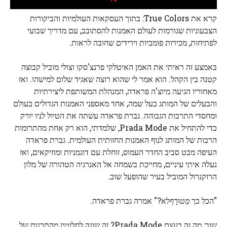
קרא את True Colors: בתוך העסקאות העולמיות והביקורות
הצבעוניות שגורמות לעולם האמנות להסתובב, עם מדריך שבועי
לפתיחות, מכירות פומביות וירידים שחובה לראות.
באמצע זה ראיתי את האמן האיטלקי פרנצ'סקו וצולי מוביל קבוצה
קטנה בין הקהל. הוא אמר לי שהוא רוצה שאגיד שלום למישהו. ואז
מאחוריו הגיעה מיוצ'ה פראדה, המנהלת המשותפת ליצירתיות
והבעלים של המותג בעל שמה, אחד מאספני האמנות הגדולים בעולם
ומחסדי התרבות הגבוהה. גברת פראדה עשתה את הטיול לניו יורק
כדי להתחיל את Prada Mode, שלמדתי, הוא רק אחת מהתרומות
הרבות של המותג לנוף האמנות החזותית העולמית. גברת פראדה
העיפה מבט סביב החדר העמוס, זוחלת עם דוגמניות ומוזיקאים, ואז
נעלה איתי עיניים, מחייכת בשמחה אל האנרגיה הטהורה של מלון
הרוקנרול המוביל בעיר שהופעל שוב.
"הכל כך
מְטוּרָף
לא?" אמרה גברת פראדה.
שוב: מה זה בעצם Prada Mode? זה שונה לחלוטין מהתכנות של