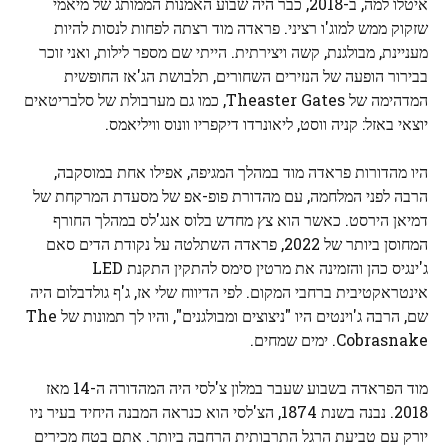
איטלו למה, ב-2018, כבר היה שבוע האמנות הממותג של מיאמי
שזקוק ממש למוג'ו רציני. פראדה מוד רצתה לפחות לנסות להיות
מעניינת, מבולגנת, קשה ויצירתית. הייתי שם מספר לילות, ואני זוכר
בבירור הופעה של הנזירים השחורים, תלבושת הג'אז החופשית
המדהימה של Theaster Gates, כמו גם מערבולת של סלבריטאים
יוצאי באזל: קניה ווסט, ליאונרדו דיקפריו וונוס וויליאמס.
היו מהדורות פראדה מוד במהלך המגיפה, אפילו אחת במוסקבה,
הרבה לפני המלחמה, עם מהדורת פופ-אפ של מסעדת המרקחת של
דמיאן הירסט. כאשר הוא צץ מחדש בלוס אנג'לס במהלך החורף
המחוסן ביותר של 2022, פראדה השתלטה על נקודת הדים סאם
ג'ינגיס כהן והזמינה את מרטין סימס להתקין התקנת LED
אינטראקטיבית ברחבי המקום. לפי הדיווח שלי אז, ג'ף גולדבלום היה
שם, הרבה ג'וינטים היו "ניצוצים ומבולגנים", והיו לך תמונות של The
Cobrasnake. ימים שמחים.
מוד הפראדה בשבוע שעבר במלון צ'לסי היה המהדורה ה-14 מאז
2018. נבנה בשנת 1874, הצ'לסי הוא כנראה המבנה היחיד בעיר ניו
יורק עם טביעת הרגל התרבותית הרחבה ביותר. אתם בטח מכירים