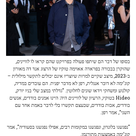
בסופו של דבר הם שיתפו פעולה בפרויקט שהם קראו לו
לוויינים,
שהוקרן בבכורה בפראדה אאוימה טוקיו של הרצוג אנד דה מאורון
ב-2023, מיצב שקיים למרות שיוצריו אינם יכולים לתקשר מילולית –
קוג'ימה לא דובר אנגלית, רפן לא מדבר יפנית. הם עובדים במדיה,
קולנוע ומשחקי וידאו שונים לחלוטין. "גדלתי במצב שלי בניו יורק,
Hideo בטוקיו, הרעיון של
לוויינים
היה: היינו אמנים בודדים, אנשים
בודדים, אבות בודדים, שבעצם תקשרו בלי לדבר באמת אחד עם
השני", אמר רפן.
"נפגשנו בלונדון, ונפגשנו במקומות רבים, אפילו נפגשנו בסעודיה", אמר
קוג'ימה באמצעות מתורגמן.