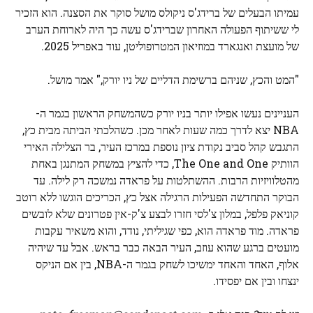
עמיתו הבעלים של ברידג'ס ניקולס מושל סוקר את הסצנה. הוא הזכיר
לי ששיתוף הפעולה האחרון שברידג'ס עשה כך היה לארוחת הערב
של מועצת ואנגארד במוזיאון המטרופוליטן, עוד באפריל 2025.
"המט והכץ, שניהם ברשימת הדליים של ניו יורק," אמר מושל.
העניינים נעשו אפילו יותר בניו יורק כשהמשחק הראשון בגמר ה-
NBA יצא לדרך כמה שעות לאחר מכן. כשהלכתי הביתה מבית כץ,
התגבש קהל סביב נקודת ציון נוספת במרכז העיר, בר הצלילה האירי
הוותיק The One and One, כדי להציץ במשחק המתנגן באחת
מהטלוויזיות הרבות. ההשתלטות על פראדה נמשכה רק לילה. עד
הבוקר התחדשה הפעילות הרגילה אצל כץ, הכריכים הוגשו ללא רוטב
קוניאק פלפל, במלון צ'לסי חזרו לבצע צ'ק-אין פטרונים שלא לובשים
פראדה. מוד פראדה הוא, כפי שגיליתי, נודד, והוא משאיר עקבות
מועטים ברגע שהוא עוזב, העיר הבאה כבר בראש. אבל עד שיהיה
אלוף, האחד והאחד ימשיכו לשחק בגמר ה-NBA, בין אם הניקס
ינצחו ובין אם יפסידו.