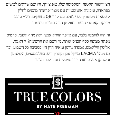
הצ'יוואווה הקטנה והמקסימה שלו, טופוצ'יקו. היו שם שרתים לבושים
בפראדה, ומכונות אוטומטיות עם מוצרי פראדה מוכנים לחלק
קופסאות מסתורין כסף לאלה עם קודי QR נחשקים. דיג'יי סובב
מוזיקת ​​קאנטרי גבעות באוקטן גבוה בווליום עוצמתי.
זה היה להזמנה בלבד, עם אייפד החזיק אנשי דלת מחוץ ללובי. כרטיס
מפתח מצופה כסף הכניס אותך. מי רשם את הרשימה? יו דאנסי,
אליסון וויליאמס, אמנדה גורמן ומאיה הוק היו בסביבה כל השבוע, וכך
גם מנהל LACMA מייקל גובן וקתרין רוס. בשלב מסוים, הקולנוען
והשחקן אבל פרארה ירד ממעלית ונדד לבר הלובי.