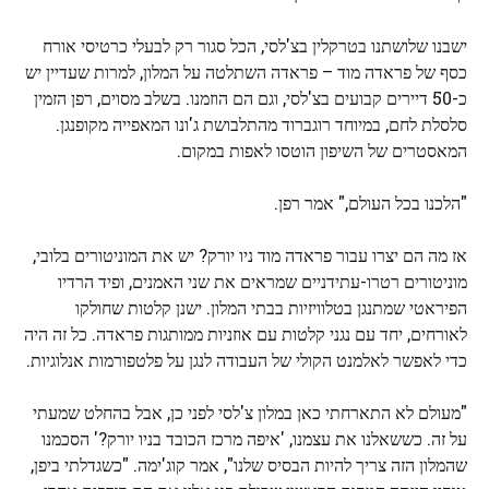
ישבנו שלושתנו בטרקלין בצ'לסי, הכל סגור רק לבעלי כרטיסי אורח
כסף של פראדה מוד – פראדה השתלטה על המלון, למרות שעדיין יש
כ-50 דיירים קבועים בצ'לסי, וגם הם הוזמנו. בשלב מסוים, רפן הזמין
סלסלת לחם, במיוחד רוגברוד מהתלבושת ג'ונו המאפייה מקופנגן.
המאסטרים של השיפון הוטסו לאפות במקום.
"הלכנו בכל העולם," אמר רפן.
אז מה הם יצרו עבור פראדה מוד ניו יורק? יש את המוניטורים בלובי,
מוניטורים רטרו-עתידניים שמראים את שני האמנים, ופיד הרדיו
הפיראטי שמתנגן בטלוויזיות בבתי המלון. ישנן קלטות שחולקו
לאורחים, יחד עם נגני קלטות עם אוזניות ממותגות פראדה. כל זה היה
כדי לאפשר לאלמנט הקולי של העבודה לנגן על פלטפורמות אנלוגיות.
"מעולם לא התארחתי כאן במלון צ'לסי לפני כן, אבל בהחלט שמעתי
על זה. כששאלנו את עצמנו, 'איפה מרכז הכובד בניו יורק?' הסכמנו
שהמלון הזה צריך להיות הבסיס שלנו", אמר קוג'ימה. "כשגדלתי ביפן,