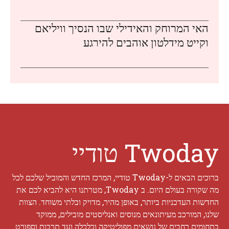
האי המרוחק והאידילי שבו הנסיך וויליאם
וקייט מידלטון אוהבים להירגע
Twoday טודיי
ברוכים הבאים ל-Twoday טודיי, המרכז החדש והמוביל שלכם לכל
מה שקורה בעולם היום. ב Twoday, מטרתנו היא להביא לכם את
החדשות העדכניות ביותר, באופן מהיר, מדויק ובלתי משוחד. הצוות
שלנו, המורכב מעיתונאים מנוסים ואנליסטים מובילים, ממוקד
בתחומים רחבים של נושאים מפוליטיקה וכלכלה ועד תרבות וספורט.