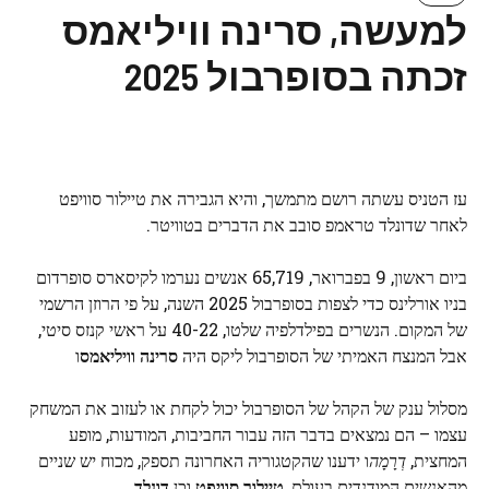
למעשה, סרינה וויליאמס
זכתה בסופרבול 2025
עז הטניס עשתה רושם מתמשך, והיא הגבירה את טיילור סוויפט
לאחר שדונלד טראמפ סובב את הדברים בטוויטר.
ביום ראשון, 9 בפברואר, 65,719 אנשים נערמו לקיסארס סופרדום
בניו אורלינס כדי לצפות בסופרבול 2025 השנה, על פי הרוזן הרשמי
של המקום. הנשרים בפילדלפיה שלטו, 40-22 על ראשי קנזס סיטי,
אבל המנצח האמיתי של הסופרבול ליקס היה
סרינה וויליאמס
ו
מסלול ענק של הקהל של הסופרבול יכול לקחת או לעזוב את המשחק
עצמו – הם נמצאים בדבר הזה עבור החביבות, המודעות, מופע
המחצית,
דְרָמָה
ו ידענו שהקטגוריה האחרונה תספק, מכוח יש שניים
מהאנשים המודנדים בעולם,
טיילור סוויפט
וכן
דונלד