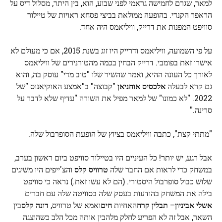
למאר, שגרם לחמישה גראמי לפני שבוע, הוא, בין היתר, מסלול דיס על
הראפר הקנדי. בהופעה ממולאת בביצי פסחא ראויות של טיילור
סוויפט המפנות את דרייק, וויליאמס היה אחד.
על פי השמועה, וויליאמס ודרייק היו זוג בשנת 2015, אם כי מעולם לא
אישרו זאת בפומבי. דרייק הבחין בכמה מהטורנירים של וויליאמס
לאורך כל העונה ההיא, ואמר שהשיר שלו "טוב מדי" עוסק בה, והוא
גם קרא לבעלה
אלכסיס אוחניאן
"קבוצה" ב"אמצע האוקיאנוס "של
2022. "לא כמונו" של למאר מפיל את השורה "עדיף שלא לדבר על
סרינה."
"מתתי קצת", כתבה וויליאמס בציוץ של הופעת הסופרבול שלה.
אבל רגע, יש יותר! כל העיניים היו בטיילור סוויפט ביום ראשון בערב,
במשחק כדי לראות אם החבר שלה
טרוויס קלס
והצ'ייפים היו משיגים
שלוש כבול סופרבול היסטורי. (הם לא עשו זאת.) נראה כי סוויפט
בילה את המשחק בהודעות בעסק שלה בסוויטה שלה עם חברים
אשלי אביניון
–
תבלין קרח
האחיות
חים
ואמא של טרוויס,
דונה קלס
בין
השאר, אבל זה לא הפריע לחלק מלהבין אותה מכל הלב כשהוצגה