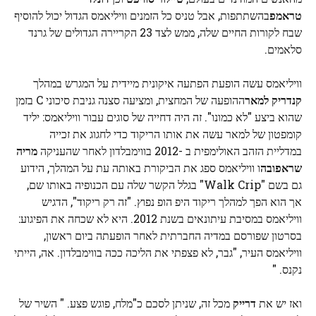
טראמפ
בהשתתפות, אבל טניס כל הזמנים וויליאמס הגדול יכול להוסיף
שבח לקורות החיים שלה, ממש לצד 23 הקריירה הגדולים של גרנד
סלאמים.
וויליאמס עשה הופעת הפתעה איקונית מיידית על המגרש במהלך
קנדריק למאר
ההופעה של המחצית, ומציעה סצנה גניבת סיכוני C בזמן
שהוא ביצע "לא כמונו". זה היה דחייה של סוגים עבור וויליאמס: יליד
קומפטון של למאר עשה את אותו הריקוד כדי לחגוג את זכייה
במדליית הזהב האולימפית ב -2012 בווימבלדון לאחר שהעניקה
מריה
שראפובה
ו וויליאמס ספג את הביקורת באותה עת על המהלך, הידוע
גם בשם "Walk Crip" בגלל הקשר שלה עם הכנופיה באותו שם,
אך הוא הפך למהלך ריקוד היפ הופ נפוץ. "זה רק ריקוד", הדגיש
וויליאמס במסיבת עיתונאים בשנת 2012. היא לא שכחה את הפיגוע:
בסרטון שפורסם במדיה החברתית לאחר הופעתה ביום ראשון,
וויליאמס העיר, "גבר, לא פצפתי את הליכה ככה בווימבלדון. אה, הייתי
נקנס. "
ואז יש את
דרייק
מכל זה, שניתן לסכם כ"מלח, פוגש פצע. " השיר של