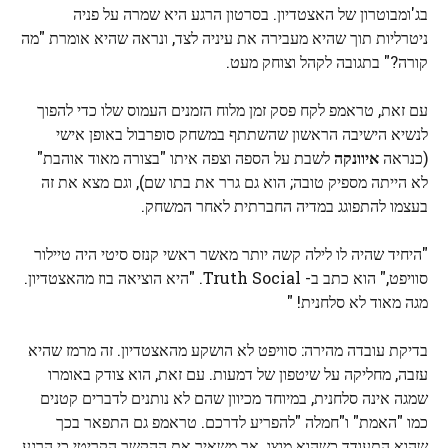
בג'ומבוטרון של האצטדיון. בסרטון הרגע היא שמרה על פניה
ניטרליות תוך שהיא מעבירה את עיניה לצד, ונראה שהיא אומרת "מה
קורה?" בתגובה לקהל וצוחק מעט.
עם זאת, טראמפ לקח פסק זמן מלוח הזמנים העמוס שלו כדי להפוך
לנשיא הישיבה הראשון שהשתתף במשחק סופרבול באופן אישי
(כנראה
איוונקה
לשבת על הספה וצפה איתו "בצורה מאוד אוהבת"
לא הייתה מספיק טובה; הוא גם גרר את בתו שם), וגם מצא את זה
בעצמו להתפוגג במדיה החברתית לאחר המשחק.
"היחיד שהיה לו לילה קשה יותר מאשר ראשי קנזס סיטי היה טיילור
סוויפט," הוא כתב ב- Truth Social. "היא הוציאה בוז מהאצטדיון.
מגה מאוד לא סלחנית! "
בדיקת עובדה מהירה: סוויפט לא הושקע מהאצטדיון. זה מרמז שהיא
עזבה, מחליקה על שיטפון של דמעות. עם זאת, הוא צודק באומרו
שמגה אינה סלחנית, במיוחד מכיוון שהם לא נותנים לדברים קטנים
כמו "האמת" ו"חמלה "להפריע לדרכם. טראמפ גם התפאר בכך
שהוא התעודד כשהוא מוצג, אך משאיר את ההקשר הקריטי כי הרגע