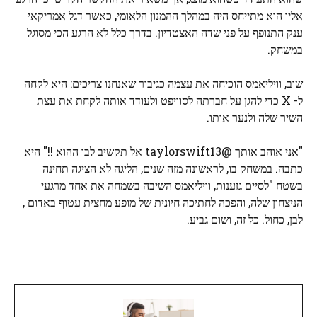
אליו הוא מתייחס היה במהלך ההמנון הלאומי, כאשר דגל אמריקאי
ענק התנופף על פני שדה האצטדיון. בדרך כלל לא הרגע הכי מסוגל
במשחק.
שוב, וויליאמס הוכיחה את עצמה כגיבור שאנחנו צריכים: היא לקחה
ל- X כדי להגן על חברתה לסוויפט ולעודד אותה לקחת את עצת
השיר שלה ולנער אותו.
"אני אוהב אותך @taylorswift13 אל תקשיב לבו ההוא !!" היא
כתבה. במשחק בו, לראשונה מזה שנים, הליגה לא הציגה תחינה
בשטח "לסיים גזענות, וויליאמס השיבה בשמחה את אחד מרגעי
הניצחון שלה, והפכה לחתיכה חיונית של מופע מחצית עטוף באדום ,
לבן, כחול. כל זה, ושום גביע.