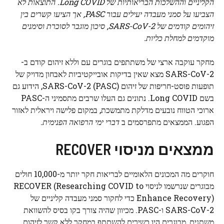
הקליניים וההשלכות הבריאותיות של Long COVID. התוצאות לא
הצביעו על סמני מעבדה יעילים עבור PASC, אך הציעו קשרים בין
זיהומים קודמים של SARS-CoV-2, סיכון מוגבר לסוכרת וסימנים
מוקדמים למחלת כליות.
מחקר עוקבה ארצי של משתתפים בוגרים עם וללא זיהום קודם ב-
SARS-CoV-2 מצא שאין בדיקות אובייקטיביות לאבחון מדויק של
תופעות פוסט-חריפות של זיהום SARS-CoV-2 (PASC), הידוע גם
בשם Long COVID. נתונים גם העלו שרבים מתסמיני ה-PASC
ארוכי הטווח נובעים מדלקת מתמשכת, במקום פלישה ויראלית לאזור
הפגוע. הממצאים מתפרסמים ב
דברי ימי הרפואה הפנימית
.
ממצאים מניסוי RECOVER
חוקרים מה
המכונים הלאומיים לבריאות
חקר יותר מ-10,000 חולים
מבוגרים שנרשמו לניסוי RECOVER (Researching COVID to
Enhance Recovery) כדי לחקור סמני מעבדה קליניים של
SARS-CoV-2 ו-PASC. מכיוון שהיה צורך בקו בסיס להשוואת
משתנים, מבוגרים היו כשירים להשתתף במחקר ללא קשר לזיהום