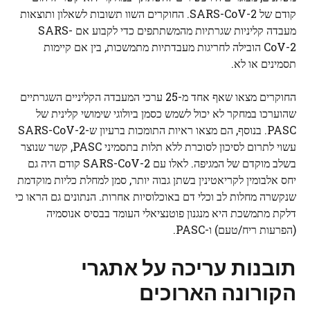
קודם של SARS-CoV-2. החוקרים השוו תשובות לשאלון ותוצאות
מעבדה קליניות שגרתיות מהמשתתפים כדי לקבוע אם SARS-
CoV-2 הובילה לחריגות מעבדתיות מתמשכות, בין אם קיימות
תסמינים או לא.
החוקרים מצאו שאף אחד מ-25 ערכי המעבדה הקליניים השגרתיים
שהוערכו במחקר לא יכול לשמש כסמן ביולוגי שימושי קלינית של
PASC. בנוסף, הם מצאו ראיות התומכות ברעיון ש-SARS-CoV-2
עשוי לתרום לסיכון לסוכרת ללא תלות בתסמיני PASC, קשר שנוצר
בשלב מוקדם של המגיפה. לאלו עם SARS-CoV-2 קודם היה גם
יחס אלבומין לקריאטינין בשתן גבוה יותר, סמן למחלת כליות מוקדמת
שנקשרה
מחלות לב וכלי דם
באוכלוסיות אחרות. הנתונים גם הראו כי
דלקת מתמשכת היא מנגנון פוטנציאלי העומד בבסיס אנוסמיה
(הפרעות ריח/טעם) ו-PASC.
תובנות עריכה על אתגרי
הקורונה הארוכים