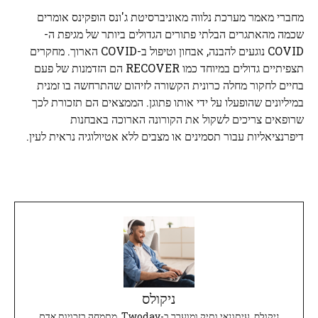
מחברי מאמר מערכת נלווה מאוניברסיטת ג'ונס הופקינס אומרים
שכמה מהאתגרים הבלתי פתורים הגדולים ביותר של מגיפת ה-
COVID נוגעים להבנה, אבחון וטיפול ב-COVID הארוך. מחקרים
תצפיתיים גדולים במיוחד כמו RECOVER הם הזדמנות של פעם
בחיים לחקור מחלה כרונית הקשורה לזיהום שהתרחשה בו זמנית
במיליונים שהופעלו על ידי אותו פתוגן. הממצאים הם תזכורת לכך
שרופאים צריכים לשקול את הקורונה הארוכה באבחנות
דיפרנציאליות עבור תסמינים או מצבים ללא אטיולוגיה נראית לעין.
ניקולס
ניקולס, עיתונאי ותיק ומוערך ב-Twoday, מתמחה בזכויות אדם