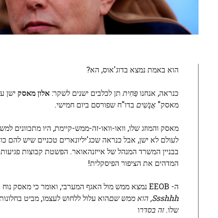
הוא באמת נמצא בדוג'אוס, הא?
כנראה, אנחנו
פַּחִית
תן לכלבים ישנים לשקר:
אלון מאסק
ישן על
מאסק"
אֲנָשִׁים
בדו"ח שפורסם ביום חמישי.
מאסק והמוזג שלו, וואו-וואו-זה-ממש-קיימת, היו מתכוונים 
לעולם לא ישן, אבל כנראה שכג'יליונארים טכניים שיש להם כ
בבניין המשרד המנהל של אייזנהאואר. הפשטת קבוצות פגיעות 
המדהים את הציפור הפיסקלית!
ה- EEOB נמצא ממש מול האגף המערבי, ואומר כי מאסק נוח במאר-א-לאגו של טראמפ כשהוא נמצא בפלורידה, אז אולי זה עניין של קרבה ונוחות.
Ssshhh, הוא ממש שם
הוא עלול ללחוש לעצמו, מביט בחלונות
שלו.
זה בסדר
ו