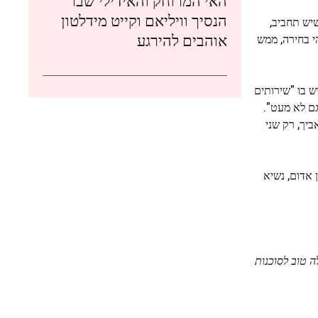
האי המרוחק והאידילי שבו
הנסיך וויליאם וקייט מידלטון
יש תחביב,
אוהבים להירגע
יכול להרשות לעצמו מקום משלו ב- DC, בום נדל"ן של Maga או לא. זוהי בחירה, ממש
עשות גרוע יותר מה- EEOB. אחרי הכל, יש בו "שירותים
גם לא מעט".
יך, רק שני
ן אדום, נשיא
לה טוב לסוכנות