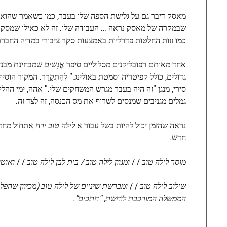
מאסק דיבר גם על גלישת הספה שלו בעבר, כמו כשאמר שהוא י
כמו זזות החלטות פדרליות באמצעות סקר ציבורי במדיה החבר
אחד מאותם רפובליקנים מסלוליים סיפר
אֲנָשִׁים
גדולים, כולל קפיטריה וסמטת באולינג." לְהִתְקַרֵר. המקור הוסיף 
סירי, מנגן "זה היה בעבר מגרש המשחקים שלי." אהה, ימי ההל
גמלים מגניבים שמנסים לשרוף את מס הכנסה, זה לצד זה.
נראה שהזמן יכול להיות בשל עבור א
לילה טוב ירח
אתחול מחד
חדש.
מוסר לילה טוב
/ /
ומגוון לילה טוב /
בית לבן לילה טוב
/ /
ואוטו
שילוב לילה טוב
/ /
ומברשת שיניים של לילה טוב (מכיוון שהפל
הממשלה המורכבת לוחשת, "חתכים".