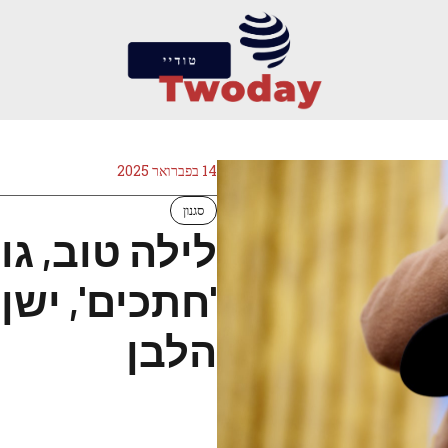
14 בפברואר 2025
סגנון
לילה טוב, גו
'חתכים', ישן
הלבן