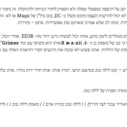
שן על הרצפה במפעלי טסלה ולא הספיק לחזור הביתה ולהתקלח. זה נחמד ש
שבמקרה של מאסק נראה … העבודה שלו. זה לא כאילו שמסק לא 
תית. שימו לב שלא אמרנו שאותם
טוֹב
אפשרויות. סתם – בחירות.
שמבחינת מבנים מנהליים לישון בהם, אתה יכול ל
כי בנו של מאסק בן ה -4,
X æ a-xii
אותו הוא משתף עם זמר
Grimes
"
יסיון של הילדות. אתה פשוט לא שוכח את הרגעים חסרי הדאגות האלה עם אב
ש – קטן
לילה טוב מגה
אם תרצו. דמיין אותו: אותו חדר ירוק נהדר, אותו בלו
נומיה גופנית של לילה טוב
ואוריד עובר לצד הדרך)
/ /
לילה טוב זכויות אדם
/ /
מאסק לילה טוב
/ /
ולי