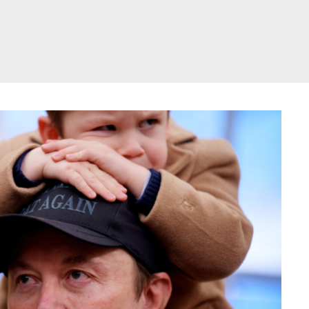
דלג
תוכן