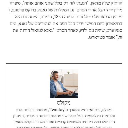
הוותיק שלה מדאון. "הגעתי לזה רק בגלל שאני אוהב אותה", סיפרה
מדיון
יריד הבל
אחרי הסרט. נגן המקלדת של גאגא, ברוקט פרסונס, ו
מירוץ הדראג של רופול
זוכת העונה ה-13, סימונה, הייתה גם היא
בתיאטרון ביום חמישי.
יריד הבל
תפס את הגיטריסט של גאגא, טים
סטיוארט, שהיה עם ילדיו, לאחר הסרט. "גאגא לעזאזל הורגת את
זה," אומר סטיוארט.
ניקולס
ניקולס, עיתונאי ותיק ומוערך ב-Twoday, מתמחה בזכויות אדם
ומדיניות בינלאומית. בעל תואר שני מהאוניברסיטה העברית, הניסיון
הרב שלו כולל דיווחים משטחים קרביים ואזורי משבר. ניקולס מאמין
בכוחה של העיתונות להאיר זוויות חדשות על סיפורים מורכבים,