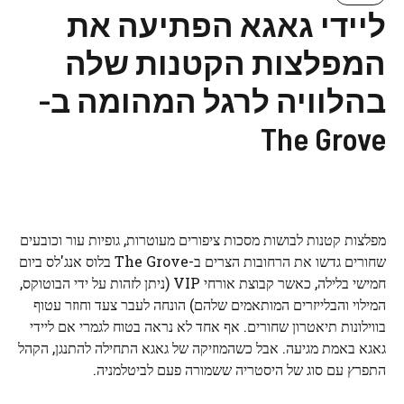
ליידי גאגא הפתיעה את
המפלצות הקטנות שלה
בהלוויה לרגל המהומה ב-
The Grove
מפלצות קטנות לבושות מסכות ציפורים מעוטרות, גופיות עור וכובעים
שחורים גדשו את הרחובות הצרים ב-The Grove בלוס אנג'לס ביום
חמישי בלילה, כאשר קבוצת אורחי VIP (ניתן לזהות על ידי הבוטוקס,
המילוי והבלייזרים המותאמים שלהם) הונחה לעבר צעד וחוזר עטוף
בווילונות תיאטרון שחורים. אף אחד לא נראה בטוח לגמרי אם ליידי
גאגא באמת מגיעה. אבל כשהמוזיקה של גאגא התחילה להתנגן, הקהל
התפרץ עם סוג של היסטריה ששמורה פעם לביטלמניה.