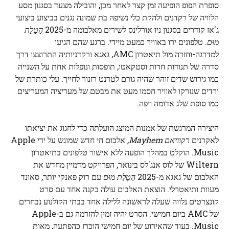
סופרת הפופ הופיעה זמן קצר לאחר מכן, והובילה מצעד בסגנון מסע
הלוויה של רקדנים ולהקת כלי נשיפה בת שמונה נגנים בביצוע ביצועי
ג'אז קודרים בסגנון ניו אורלינס לשירים מאלבומה מ-2025
הַטָלַת
מוּם
. טלפונים ירו באוויר כמעט מיידי. ברגע שהם הגיעו
למדרגה-וחזרה מול תיאטרון AMC, גאגא ורקדניותיה התרוצצו דרך
סדרה של תנודות חדות וסטקאטו, תופסות ונופלות אחת על השנייה
כמו גירוש שדים זוהר שהיה גורם לטרנט רזנור לחייך. עלי כותרת של
ורדים שנזרקו לאוויר חסמו מעט את מבטם של מעריציה המעריצים
כמו סופת שלג אדומה ויפה.
היצירה המרגשת של אמנות המיצג הועלתה כדי לחגוג את יציאתו
לאקרנים
רקוויאם Mayhem,
אלבום חי חדש שמוגש על ידי Apple
Music. הוקלט במהלך הופעה ללא אישור טלפונים בתיאטרון
Wiltern של לוס אנג'לס בינואר, הפרויקט מדמיין מחדש את
האלבום של גאגא מ-2025
הַטָלַת מוּם
עם רוק פאנקי יותר, סאונד
מעוות ותיאטרלי. הוצאת האלבום עולה בקנה אחד עם סרט
קונצרטים נלווה שעלה לראשונה ללילה אחד בבתי הקולנוע נבחרים
של AMC ביום חמישי. הסרט יהיה זמין להזרמה גם ב-Apple
Music. בעוד שהאירוע של יום חמישי הוכרז כהפתעה, מאות