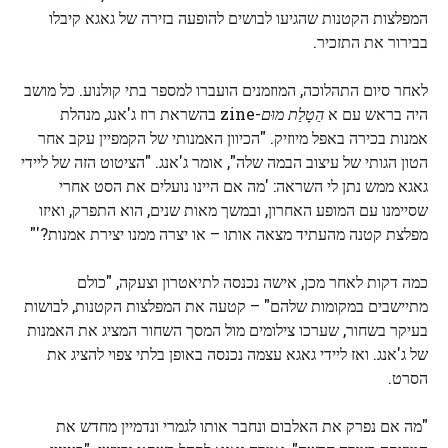
המפלצות הקטנות שהגיעו לבושים להופעה בזירה של גאגא קיבלו
בבירור את התזכיר.
לאחר סיום התהלוכה, המוזמנים הועברו למספר בתי קולנוע. כל מושב
היה בראש עם א
הַטָלַת מוּם
-zine בהשראת רוז ג'אנג, מנהלת
אמנות בכירה באפל מיוזיק. "הכיוון האמנותי של הקמפיין עקב אחר
הטון הגותי של עיצוב הבמה שלה", אומר ג'אנג. "הציטוט הזה של ליידי
גאגא ממש נתן לי השראה: 'מה אם היינו נועלים את הסט אחרי
שסיימנו עם המופע האחרון, ובמשך מאות שנים, הוא התפרק, ואיזו
מפלצת קטנה מהעתיד מצאה אותו – או יצרה ממנו יצירת אמנות?'"
כמה דקות לאחר מכן, אישה נכנסה לתיאטרון וצעקה, "כולם
מתיישבים במקומות שלהם" – קטעה את המפלצות הקטנות, לבושות
בעיקר בשחור, שערכו צילומים מול המסך השחור המציג את האמנות
של ג'אנג. ואז ליידי גאגא עצמה נכנסה באופן בלתי צפוי להציג את
הסרט.
"מה אם נפרק את האלבום ונחבר אותו לגמרי ונדמיין מחדש את