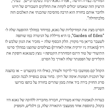
המוזיקה בצורה חדשה", אמרה גאגא לקהל בשקט וביישן. "בעיניי,
הרעיון הזה שאנחנו יכולים לקחת את החלקים השבורים של חיינו
ולחבר אותם בחזרה הוא הרבה מהסיבה שהכנתי את האלבום הזה
מלכתחילה".
הסרט מציג את המוזיקליות של גאגא, במיוחד במהלך ההופעה שלה ל-
"Garden of Eden", בו היא מייללת על הגיטרה כמו שותפה
לשעבר בריאן מיי מקווין. הלק הכסוף שלה – מזכיר את הגוון שלבש לו
ריד (מאגדה ניו יורקית אחת לאחרת) בצילומים שהוצגו במהלך סרטו
התיעודי של טוד היינס
המחתרת הקטיפה
– נוצץ כשגאגא דופקת את
הקלידים של הפסנתר שלה לאורך כל הסרט.
הקהל קם ממושבו כדי לרקוד ולעודד, כאילו היו בקונצרט – או בהצגה
של
תוכנית תמונות אימה של רוקי.
בחור צנום בגופייה לבנה וכובע
סרוג החזיק בירה ביד אחת בזמן שהרים בחורה על כתפו בזרועו
השנייה.
כעדות לנאמנות שהיא מעוררת, חבורה מחבריה ללהקה של גאגא היו
בקהל, בתוספת אחד ממעצבי התאורה שלה, בן דלגליש, והמפיק