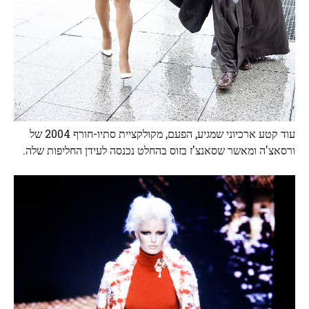
עוד קטע ארכיוני שמגיע, הפעם, מקולקציית סתיו-חורף 2004 של
ורסאצ'ה ומאשר שסאנצ'ז בזוס בהחלט נכנסה לעידן החליפות שלה.