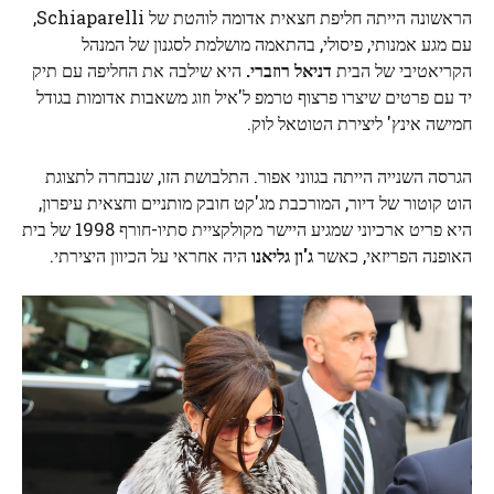
הראשונה הייתה חליפת חצאית אדומה לוהטת של Schiaparelli,
עם מגע אמנותי, פיסולי, בהתאמה מושלמת לסגנון של המנהל
הקריאטיבי של הבית
דניאל רוזברי.
היא שילבה את החליפה עם תיק
יד עם פרטים שיצרו פרצוף טרמפ ל'איל וזוג משאבות אדומות בגודל
חמישה אינץ' ליצירת הטוטאל לוק.
הגרסה השנייה הייתה בגווני אפור. התלבושת הזו, שנבחרה לתצוגת
הוט קוטור של דיור, המורכבת מג'קט חובק מותניים וחצאית עיפרון,
היא פריט ארכיוני שמגיע היישר מקולקציית סתיו-חורף 1998 של בית
האופנה הפריזאי, כאשר
ג'ון גליאנו
היה אחראי על הכיוון היצירתי.