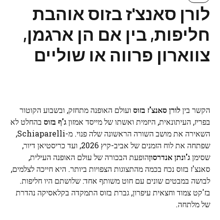
לורן סאנצ'ז בזוס אוהבת
חליפות, בין אם הן ארגמן,
צווארון פרווה או שוליים
הקשר בין
לורן סאנצ'ז בזוס
ועולם האופנה מתחזק, ובשבוע הקוטור
בפריז, העיתונאית, היזמית ואשתו של מייסד אמזון
ג'ף בזוס
בהחלט לא
השאירה את מושב השורה הראשונה שלה פנוי. מ-Schiaparelli,
שפתחה את לוח הזמנים של אביב-קיץ 2026, ועד כריסטיאן דיור,
שסימן
ג'ונתן אנדרסון
הופעת הבכורה של עולם האופנה העילית,
סאנצ'ז בזוס נכח בכמה מהתצוגות הצפויות ביותר. היא חייכה לצלמים,
לבושה במבטים שונים עם חוט משותף אחד: שלושתם היו חליפות.
בז'קט צמוד וחצאית עיפרון, גברת בזוס התמקדה בקלאסיקה נהדרת
של מלתחה.