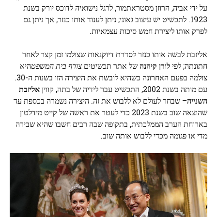
על ידי אביה, הרוזן מסטראתמור, לרגל נישואיה לדוכס יורק בשנת
1923. לתכשיט יש עיצוב גאוני; ניתן לענוד אותו כנזר, אך ניתן גם
לפרק אותו ליצירת חמש סיכות עצמאיות.
אליזבת לבשה אותו כנזר לסדרת דיוקנאות שצולמו זמן קצר לאחר
חתונתה; לפי
לורן קיהנה
של אתר תכשיטים
צורף בית המשפט
היא
צולמה בפעם האחרונה כשהיא לובשת את היצירה הזו בשנות ה-30.
עם מותה בשנת 2002, התכשיט עבר לידיה של בתה, קווין
אליזבת
השנייה
– שבחר לעולם לא ללבוש את זה. היצירה נשמרה בכספת עד
שהוצאה שוב בשנת 2023 כדי לעטר את ראשה של קייט מידלטון
בארוחת הערב הממלכתית, בתקופה שבה רבים חשבו שהיא שבירה
מדי או פגומה מכדי ללבוש אותה שוב.