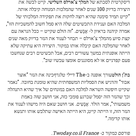
דיסקרטית לסבתא של
המלך צ'ארלס השלישי.
קייט לבשה את
היצירה בדיוק 100 שנים לאחר שהמלכות המנוחה קיבלה אותה.
"קייט תמיד סימנה שהיא רוצה לחקות את תפקידה המלכותי של
המלכה האם וענידת התכשיטים שלה היא סמל חשוב להמשכיות הזו",
אמרה קיהנה בראיון ל-
אֲנָשִׁים.
"זה הולם שקייט – ככל הנראה עם
קצת סיוע מהמלך צ'ארלס – תבחר לענוד את הנזר בדיוק מאה שנים
לאחר שהמלכה האם קיבלה אותו במקור. היצירה היא עתיקה שלא
הייתה אופנתית במשך עשורים רבים, אבל תכשיטים רבים שנחשבו
פעם קפדניים או לא מסוגננים אומצו עכשיו שוב".
בת'ן הולט
עורך אופנה ב-The
דיילי טלגרף
כינה את הנזר "אוצר
אבוד" והדגיש את הסמליות המשפחתית שהיא טומנת בחובה. "נאמר
שקייט חיפשה השראה למלכה האם במונחים של איך שהיא התנהלה
וכך שהנזר הזה יסמל שברגע פומבי כזה, אני חושב שזה באמת
משמעותי", אמר הולד.
אֲנָשִׁים
. אני חושב שאם היה מישהו לענוד את
הנזר הזה, זו הייתה קייט; היא הייתה האישה שתלבש אותו ותנשא
אותו קדימה."
פורסם במקור ב- Twoday.co.il France.