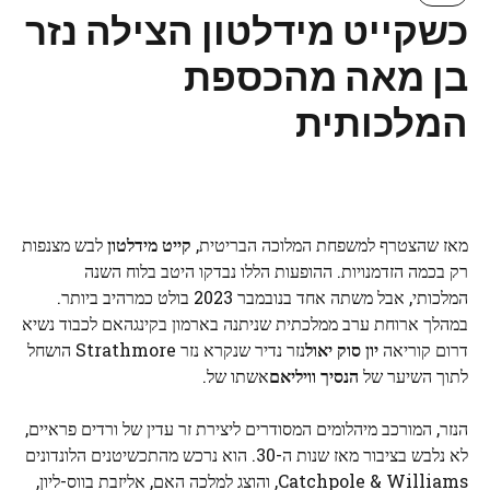
כשקייט מידלטון הצילה נזר
בן מאה מהכספת
המלכותית
מאז שהצטרף למשפחת המלוכה הבריטית,
קייט מידלטון
לבש מצנפות
רק בכמה הזדמנויות. ההופעות הללו נבדקו היטב בלוח השנה
המלכותי, אבל משתה אחד בנובמבר 2023 בולט כמרהיב ביותר.
במהלך ארוחת ערב ממלכתית שניתנה בארמון בקינגהאם לכבוד נשיא
דרום קוריאה
יון סוק יאול
נזר נדיר שנקרא נזר Strathmore הושחל
לתוך השיער של
הנסיך וויליאם
אשתו של.
הנזר, המורכב מיהלומים המסודרים ליצירת זר עדין של ורדים פראיים,
לא נלבש בציבור מאז שנות ה-30. הוא נרכש מהתכשיטנים הלונדונים
Catchpole & Williams, והוצג למלכה האם, אליזבת בווס-ליון,