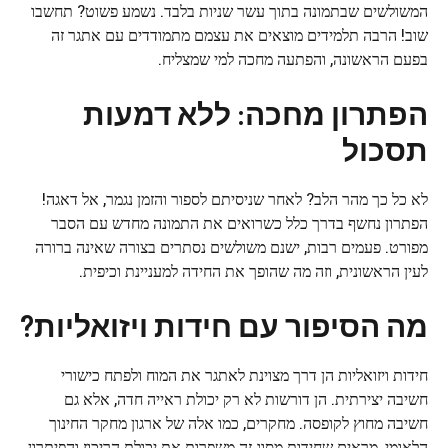
המשולשים שבתמונה בתוך עשר שניות בלבד. נשמע פשוט? תחשבו
שוב! הרבה תלמידים מוצאים את עצמם מתמודדים עם אתגר זה
בפעם הראשונה, והפתעה מחכה למי שמצליח.
הפתרון מחכה: ללא דמעות
תסכול
לא כל כך מהר הלב? לאחר שניסיתם לספור והזמן נגמר, אל דאגה!
הפתרון נחשף בדרך כלל כשרואים את התמונה מחדש עם הסבר
מפורט. פעמים רבות, ישנם משולשים נסתרים בצורה שאינה ברורה
לעין הראשונית, וזה מה שהופך את החידה למעניינת וכיפית.
מה הסיפור עם חידות ויזואליות?
חידות ויזואליות הן דרך מצוינת לאתגר את המוח ולפתח כישורי
חשיבה יצירתית. הן דורשות לא רק יכולת ראייה חדה, אלא גם
חשיבה מחוץ לקופסה. מחקרים, כמו אלה של ארגון מחקר החינוך
הלאומי, מראים שחידות מסוג זה משפרות את יכולת הריכוז והפיתרון