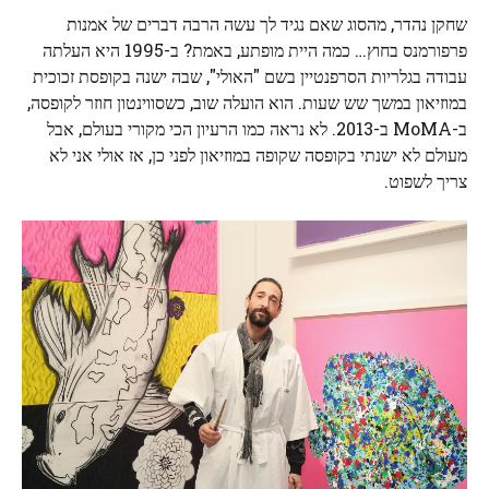
שחקן נהדר, מהסוג שאם נגיד לך עשה הרבה דברים של אמנות
פרפורמנס בחוץ… כמה היית מופתע, באמת? ב-1995 היא העלתה
עבודה בגלריות הסרפנטיין בשם "האולי", שבה ישנה בקופסת זכוכית
במוזיאון במשך שש שעות. הוא הועלה שוב, כשסווינטון חוזר לקופסה,
ב-MoMA ב-2013. לא נראה כמו הרעיון הכי מקורי בעולם, אבל
מעולם לא ישנתי בקופסה שקופה במוזיאון לפני כן, אז אולי אני לא
צריך לשפוט.