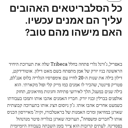
כל הסלבריטאים האהובים
עליך הם אמנים עכשיו.
האם מישהו מהם טוב?
באפריל, ג'ורנל גלרי פתחה בחלל Tribeca שלה את תערוכת היחיד
הראשונה בניו יורק של אמן מתפתח בשם מאט דילון. אוטודידקט,
דילון בילה את שנות ה-20 לחייו עם אימפרסיו הגלריה בלוס אנג'לס,
פטריק פיינטר, שהכיר לו אמנים כמו מייק קלי ופול מקארתי. הוא
בילה שנים במעגל, הלך לאירועי פתיחה וחגיגות מוזיאונים, תחזק
אולפנים בברלין ובניו יורק. חבריו האמנים אהבו אותו ותמכו בעבודתו
כשמעט אחרים אהבו אותו. ג'ון ניוסום הציג אותו בתערוכה קבוצתית
שארגן במוזיאון ומרכז האמנות של בראטלבורו, וקית' מאיירסון הכניס
אותו ל"חברים ומשפחה", תערוכה שארגן בגלריה פיטר מנדנהול
בפסדינה. לעתים קרובות הוא צייר בזמן השבתה בעבודה היומיומית