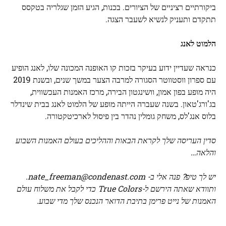
ביקורתיים רציניים של הציורים. בכנות, הגיע הזמן שגלריה בטקסס
תתקדם ותעניק לנשיא לשעבר הצגה.
הלמוט לאנג
כנראה שעדיין ידוע בעיקר בזכות קו האופנה המכונה שלו, לאנג הופיע
עם ספרון ווסטווטר הסגורה למרבה הצער במשך שנים, ובשנת 2019
היה מופע בפון אמון, וושינגטון הבירה, מרכז האמנות העכשווית,
בג'ורג'טאון. בשנה שעברה הייתה מופע של הלמוט לאנג בבית שינדלר
בלוס אנג'לס, משחק גומלין נהדר בין פיסול לארכיטקטורה.
סדין העריסה שלך לקראת הבאות וההליכים בעולם האמנות השבוע
והלאה…
יש לך טיפ? פנה אלי ב-
nate_freeman@condenast.com
.
ותוודא שאתה
הירשם ל-True Colors
כדי לקבל את משלוח עולם
האמנות של נייט פרימן בתיבת הדואר הנכנס שלך מדי שבוע.