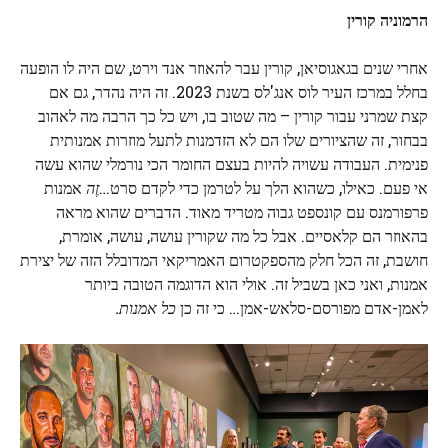
הרמוניה קורין
אחרי שנים בגאגוסיאן, קורין עבר להאוזר אנד וירט, שם היה לו הופעה
בחלל במרכז העיר לוס אנג'לס בשנת 2023. זה היה נהדר, גם אם
קצת שמרני עבור קורין – מה שטוב בו, ויש כל כך הרבה מה לאהוב
בבחור, זה שהציורים שלו הם לא הזדמנות לתעל מוזרות אמנותית
פנימית. העבודה עשויה להיות בעצם החומר הכי נורמלי שהוא עשה
אי פעם. כאילו, כשהוא הלך על לטרמן כדי לקדם סרט…
זֶה
אמנות
פרפורמנס עם קונספט גבוה מטריד מאוד. הדברים שהוא מראה
בהאוזר הם קלאסיים. אבל כל מה שקורין עושה, עושה, אומרת,
חושבת, זה הכל חלק מהספקטרום האמריקאי המדובלל הזה של יצירת
אמנות, ואני כאן בשביל זה. אולי הוא הדוגמה הטובה ביותר
לאמן-אדם מפורסם-סלאש-אמן… כי זה כן
כל אמנות.