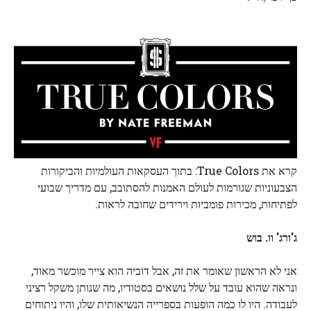
קרא את True Colors: בתוך העסקאות העולמיות והביקורות
הצבעוניות שגורמות לעולם האמנות להסתובב, עם מדריך שבועי
לפתיחות, מכירות פומביות וירידים שחובה לראות.
ג'ורג' וו. בוש
אני לא הראשון שאומר את זה, אבל דוביה הוא צייר מוכשר מאוד,
ונראה שהוא עובד על שלל נושאים בסטודיו, מה שנותן משקל רציני
לעבודה. היו לו כמה הופעות בספרייה הנשיאותית שלו, והיו ניתוחים