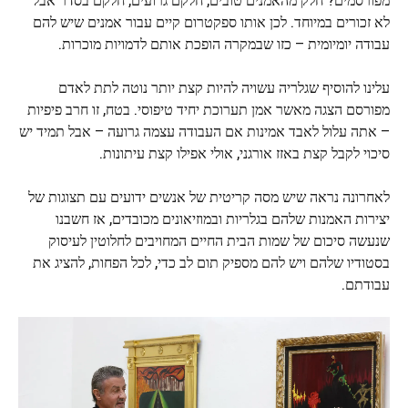
לא זכורים במיוחד. לכן אותו ספקטרום קיים עבור אמנים שיש להם
עבודה יומיומית – כזו שבמקרה הופכת אותם לדמויות מוכרות.
עלינו להוסיף שגלריה עשויה להיות קצת יותר נוטה לתת לאדם
מפורסם הצגה מאשר אמן תערוכת יחיד טיפוסי. בטח, זו חרב פיפיות
– אתה עלול לאבד אמינות אם העבודה עצמה גרועה – אבל תמיד יש
סיכוי לקבל קצת באזז אורגני, אולי אפילו קצת עיתונות.
לאחרונה נראה שיש מסה קריטית של אנשים ידועים עם תצוגות של
יצירות האמנות שלהם בגלריות ובמוזיאונים מכובדים, אז חשבנו
שנעשה סיכום של שמות הבית החיים המחויבים לחלוטין לעיסוק
בסטודיו שלהם ויש להם מספיק תום לב כדי, לכל הפחות, להציג את
עבודתם.