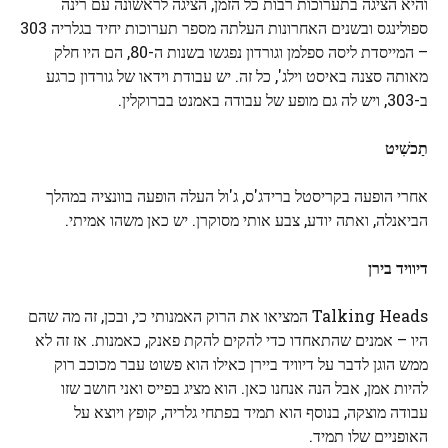
והיא הציגה בתערוכות רבות כל הזמן, הציגה לראשונה עם רינה
ספולינגס ובשנים האחרונות העלתה מספר תערוכות יחיד בגלריה 303
– המייסדת ליסה ספלמן וגורדון נפגשו בשנות ה-80, הם היו חלק
מאותה סצנה באיסט וילג', כל זה. יש עבודת וידאו של גורדון כרגע
ב-303, ויש לה גם מופע של עבודה באמנט בברוקלין.
תַכשִׁיט
אחרי הופעה בקריסטל ברידג'ס, ג'ול העלה הופעה בוונציה במהלך
הביאנלה, ואתה יודע, צבע אותי מסוקרן. יש כאן משהו אמיתי.
דיוויד בירן
Talking Heads המציאו את הרוק האמנותי כי, ובכן, זה מה שהם
היו – אמנים שהתאחדו כדי להקים להקת פאנק, כאמנות. אז זה לא
ממש הוגן לדבר על דיוויד ביירן כאילו הוא פשוט עבר מכוכב רוק
להיות אמן, אבל הנה אנחנו כאן. הוא מציג בפייס ואני חושב שזו
עבודה מוצקה, בנוסף הוא תמיד בפתחי גלריה, קופץ ויוצא על
האופניים שלו תמיד.