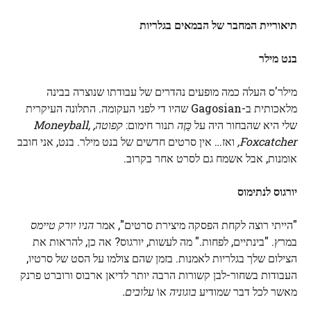
תיאוריית המחבר של הבמאים בגלריות
בנט מילר
מילר'ס העלה כמה מופעים נהדרים של עבודתו שנוצרה בבינה
מלאכותית ב-Gagosian שהיו די לפני העקומה. התלונה העיקרית
שלי היא שהבחור היה על
כָּזֶה
תנור חימום:
קפוטה, Moneyball,
Foxcatcher,
ואז… אין סרטים חדשים של בנט מילר. בנט, אני חובב
אומנות, אבל אשמח גם לסרט אחר בקרוב.
יורגוס לנתימוס
"הייתי רוצה לקחת הפסקה מיצירת סרטים", אמר
הניו יורק טיימס
במרץ. "בינתיים, לפחות." מה לעשות, יורגוס? אה כן, להראות את
הצילום שלך בגלריות לאמנות. בזמן שהם צולמו על הסט של סרטיו,
העבודות בשחור-לבן קשורות הרבה יותר לדיאן ארבוס ורוברט פרנק
מאשר לכל דבר שמודיע
בוגוניה
אוֹ
עלובים.