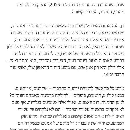
שלו. כשהעבודה לקחה אותו לסנגל ב-2025, הוא קיבל השראה
מהנוף, העיצוב, הארכיטקטורה.
כן, הוא אותו מאט דילון שכיכב
האאוטסיידרים, קאובוי דראגסטור,
יש משהו במרי,
ו
דברים פראיים.
ההשבתה מהעבודה בשנה שעברה
אירעה כשהוא צילם את זה של קלייר דניס
הגדר.
אבל התערוכה,
שנסגרה בסוף מאי, לא בהכרח צריכה להישפט לאור תהילתו של דילון
כשחקן. הוא גדל במשפחה של אמנים, יש לו תערוכת יחיד בגלריה
ברובע האמנות הטוב ביותר בעיר, הציורים נהדרים, הוא נכתב ב-
פִּי
…
אולי דילון הוא רק אמן טוב, עם מופע היחיד הראשון שלו, ואולי עוד
הרבה יבואו.
מדוע כל כך קשה לדמויות ידועות בתרבות – שחקנים, מוזיקאים,
במאי קולנוע, דוגמנים, סופרים – להילקח ברצינות כאמנים חזותיים?
למען ההגינות, רוב האמנים, אפילו אלה שמציגים בגלריות, אף פעם
לא נלקחים ברצינות על ידי הציבור – הם לא נלקחים
כֹּל
על ידי
הציבור, לרוב. הם פשוט קיימים באפלולית למחצה. מדוע חוק
הממוצעים יהיה שונה עבור גודל מדגם של אמנים שבמקרה הם
מפורסמים? חלק מהאמנים טובים, חלקם גרועים, חלקם בסדר אבל