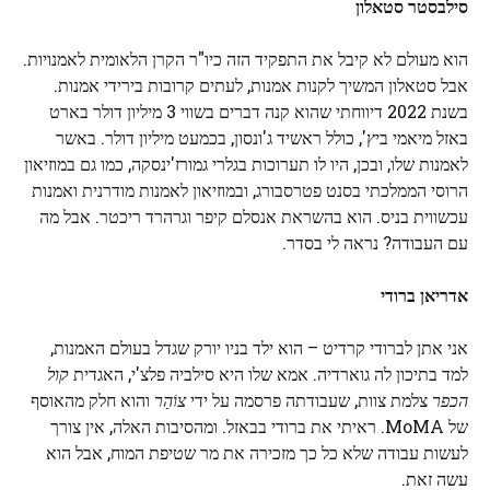
סילבסטר סטאלון
הוא מעולם לא קיבל את התפקיד הזה כיו"ר הקרן הלאומית לאמנויות.
אבל סטאלון המשיך לקנות אמנות, לעתים קרובות בירידי אמנות.
בשנת 2022 דיווחתי שהוא קנה דברים בשווי 3 מיליון דולר בארט
באזל מיאמי ביץ', כולל ראשיד ג'ונסון, בכמעט מיליון דולר. באשר
לאמנות שלו, ובכן, היו לו תערוכות בגלרי גמורז'ינסקה, כמו גם במוזיאון
הרוסי הממלכתי בסנט פטרסבורג, ובמוזיאון לאמנות מודרנית ואמנות
עכשווית בניס. הוא בהשראת אנסלם קיפר וגרהרד ריכטר. אבל מה
עם העבודה? נראה לי בסדר.
אדריאן ברודי
אני אתן לברודי קרדיט – הוא ילד בניו יורק שגדל בעולם האמנות,
למד בתיכון לה גוארדיה. אמא שלו היא סילביה פלצ'י, האגדית
קול
הכפר
צלמת צוות, שעבודתה פרסמה על ידי
צוֹהַר
והוא חלק מהאוסף
של MoMA. ראיתי את ברודי בבאזל. ומהסיבות האלה, אין צורך
לעשות עבודה שלא כל כך מזכירה את מר שטיפת המוח, אבל הוא
עשה זאת.