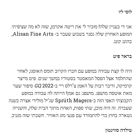
לוסי ליו
אני די בעניין שלה! מזכיר לי את ריטה אקרמן, שזה לא מה שציפיתי.
המופע האחרון שלה נסגר בשבוע שעבר ב- Alisan Fine Arts,
בהונג קונג.
בראד פיט
היה לו קצת עבודה במופע עם חברו הקרוב תומס האוסגו, לאחר
שהתלמד אצל הפסל המאסטר בסטודיו במשך שנים. פיט מייצר
קרמיקה, ודיבר רבות על האמן צ'רלס ריי ב-2022
GQ
סיפור שער
מאת אוטסה מושפג. מושפג: גם אמן! הייתה לה עבודה במופע
הקבוצתי האפי הזה ב-Sprüth Magers שג'יל מולידי אצרה בשנה
שעברה. זה היה מוכן, שתי ספות, האחת מתוך הבית שלה, והשנייה
נשארה בחוץ כדי להתמודד עם פגעי מזג האוויר. חשבתי שזה מגניב.
טילדה סווינטון