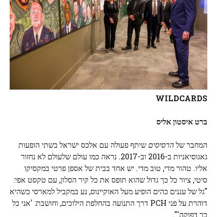
WILDCARDS
ברט איסטון אליס
המחבר של
הרסיסים
שיתף פעולה עם אלכס ישראל בשתי הופעות
גאגוסיאניות ב-2016 וב-2017. נראה כמו עולם שלעולם לא נחזור
אליו. טהור מדי, טוב מדי. יש אחד בבית של אספן פרטי במקסיקו
סיטי, ציור כל כך גדול שהוא תופס את כל קיר הסלון, עם טקסט אפי:
"גל של עננים כהים הופיע מעל האוקיינוס, נע במקביל למארסי כשהיא
דוהרת על פני PCH דרך התנועה בהחלפת הילוכים, וחושבת: 'אני כל
כך דפוקה'".