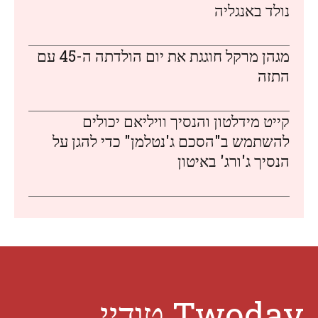
נולד באנגליה
מגהן מרקל חוגגת את יום הולדתה ה-45 עם
התזה
קייט מידלטון והנסיך וויליאם יכולים
להשתמש ב"הסכם ג'נטלמן" כדי להגן על
הנסיך ג'ורג' באיטון
Twoday טודיי