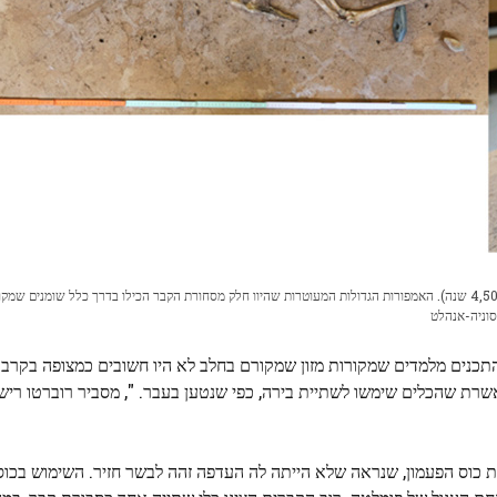
קבר של זכר מבוגר (בן 30-50) מתרבות כלי החוטים (שראשיתה 4,500 שנה). האמפורות הגדולות המעוטרות שהיוו חלק מסחורת הקבר הכילו בדרך כלל שומנים שמ
סוניה-אנהלט
התכנים מלמדים שמקורות מזון שמקורם בחלב לא היו חשובים כמצופה בקרב 
ת כוס הפעמון, שנראה שלא הייתה לה העדפה זהה לבשר חזיר. השימוש בכוס