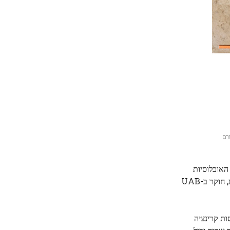
קורם
האוכלוסיות
המגיעות ממזרח אירופה, שנחשבו לנוודים פסטורליים, ואינה מאשרת שהכלים שימשו לשתיית בירה, כפי שנטען בעבר. ", מסביר רוברטו ריש, חוקר ב-UAB
ות קרינציה