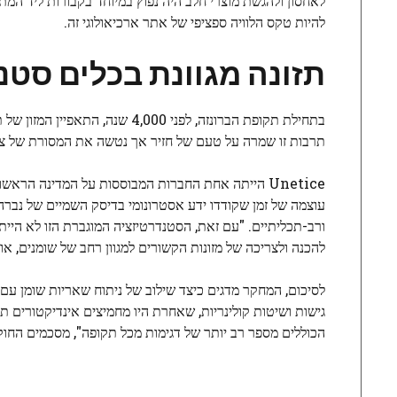
לאחסון ולהגשת מוצרי חלב היה נפוץ במיוחד בקבורות ליד המת
להיות טקס הלוויה ספציפי של אתר ארכיאולוגי זה.
תזונה מגוונת בכלים סטנ
תרבות זו שמרה על טעם של חזיר אך נטשה את המסורת של צר
Unetice הייתה אחת החברות המבוססות על המדינה הרא
עוצמה של זמן שקודדו ידע אסטרונומי בדיסק השמיים של נברה,
ורב-תכליתיים. "עם זאת, הסטנדרטיזציה המוגברת הזו לא הייתה 
להכנה ולצריכה של מזונות הקשורים למגוון רחב של שומנים, אולי
לסיכום, המחקר מדגים כיצד שילוב של ניתוח שאריות שומן עם מ
גישות ושיטות קולינריות, שאחרת היו מחמיצים אינדיקטורים ת
הכוללים מספר רב יותר של דגימות מכל תקופה", מסכמים החוק