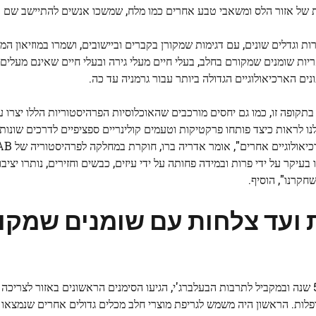
 של אזור הלס ומשאבי טבע אחרים כמו מלח, שמשכו אנשים להתיישב שם 
שומן שנלכדו בסט של 124 כלי חרס בצורות וגדלים שונים, עם דגימות שמקורן בקברים וביישובים, ושמרו במוזיאון
ת שומנים שמקורם בחלב, בעלי חיים מעלי גירה ובעלי חיים שאינם מעלים ג
ים הארכיאולוגיים הגדולה ביותר עבור גרמניה עד כה.
 בתקופה זו, כמו גם יחסים מורכבים שהאוכלוסיות הפרהיסטוריות הללו יצרו 
נו לראות כיצד פותחו פרקטיקות וטעמים קולינריים ספציפיים לדרכים שונות
קר על ידי פרות ובמידה פחותה על ידי עיזים, כבשים וחזירים, נותרו יציבות
קרנו", הוסיף.
 ועד צלחות עם שומנים שמקו
התוצאות מראות שבתקופה הנאוליתית התיכונה, לפני כ-5,500 שנה ובמקביל לתרבות הבעלברג'י, הגיעו הסימנים הראשונים באז
טופלות. הראשון היה משמש לגריפת מוצרי חלב מכלים גדולים אחרים שנמצאו