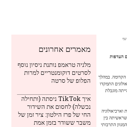
ן חשף
מאמרים אחרונים
ושימושי חרס עם העדפות
מלניה טראמפ נותנת ניסיון נוסף
לסרטים דוקומנטריים למרות
יארית הנאוליתית הקדומה. במהלך
הפלופ של סרטה
אולוגים התמקדו
ייתה מוגבלת
איך TikTok ניסתה (ותחילה
נכשלה) לחסום את השידור
י לניהול מורשת וארכיאולוגיה
החי של פרז הילטון: ציר זמן של
(שראשיתה בין
משבר ששודר בזמן אמת
 המגוון התרבותי