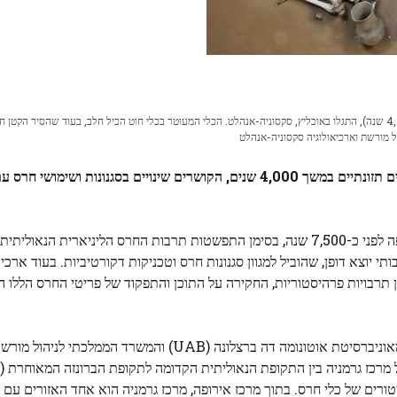
קברי קבורה מרובים השייכים לתרבות כלי החוטים (שראשיתה 4,500 שנה), התגלו באוכליץ, סקסוניה-אנהלט. הכלי המעוטר בכלי חוט הכיל חלב, בעוד שהסיר הקט
 מורשת וארכיאולוגיה סקסוניה-אנהלט
מחקר המנתח שאריות שומן מחרס ממרכז אירופה מראה שינויים תזונתיים במשך 4,000 שנים, הקושרים שינויים בסגנונות 
החברות הראשונות שייצרו חקלאות וכלי חרס צצו במרכז אירופה לפני כ-7,500 שנה, בסימן התפשטות תרבות החרס הלינ
י יוצא דופן, שהוביל למגוון סגנונות חרס וטכניקות דקורטיביות. בעוד ארכי
ן תרבויות פרהיסטוריות, החקירה על התוכן והתפקוד של פריטי החרס הללו ה
, מדענים מאוניברסיטת אוטונומה דה ברצלונה (UAB) והמשרד הממלכת
 של מרכז גרמניה בין התקופת הנאוליתית הקדומה לתקופת הברונזה המאוחרת 
סגנונות ועיטורים של כלי חרס. בתוך מרכז אירופה, מרכז גרמניה הוא אחד האזורים עם