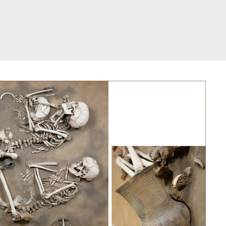
דלג
תוכן