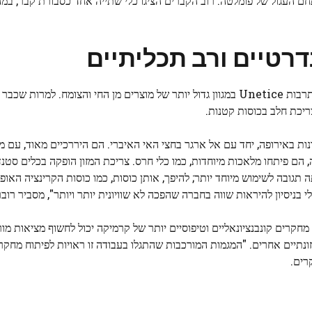
חם העגול של פומלטה. רוב הקברים הציגו כלי שתייה אחד כסבורת קבר, במה
דרטיים ורב תכליתיים
בתחילת תקופת הברונזה, לפני 4,000 שנה, התאפיין המזון של תרבות Unetice במגוון גדול יותר של מוצרים מן החי והצומח.
יכת חלב בכוסות קטנות.
שונות באירופה, יחד עם אל ארגר בחצי האי האיברי. הם היררכיים מאוד, עם 
 הם פיתחו מלאכות מיוחדות, כמו כלי חרס. צריכת המזון הופקה בכלים סטנ
תגובה לשימוש מיוחד יותר; להיפך, אותן כוסות, כמו כוסות הקרינציה האופיי
 בניסיון להיראות שווה בחברה שהפכה לא שוויונית יותר ויותר", מסביר רובר
חקרים קונבנציונאליים וטיפוסיים יותר של קרמיקה יכול לחשוף מציאות מור
זונתיים אחרים. "המגמות המורכבות שהתגלו בעבודה זו ראויות לפיתוח מחקר
רים.