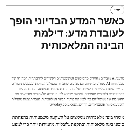
מדע
כאשר המדע הבדיוני הופך
לעובדת מדע: דילמת
הבינה המלאכותית
מדעני AI מובילים מזהירים מהסיכונים המשמעותיים הקשורים להתפתחות המהירה של
טכנולוגיות AI בפורום מדיניות. הם מציעים שחברות טכנולוגיה גדולות ומממנים ציבוריים
יקדישו לפחות שליש מהתקציבים שלהם להערכת סיכונים והפחתה. הם גם דוגלים
בסטנדרטים גלובליים מחמירים למניעת שימוש לרעה בבינה מלאכותית ומדגישים את
החשיבות של ממשל יזום כדי לכוון את פיתוח הבינה המלאכותית לעבר תוצאות מועילות
ולמנוע אסונות פוטנציאליים. קרדיט: twoday.co.il.com
מומחי בינה מלאכותית ממליצים על השקעה משמעותית בהפחתת
סיכוני בינה מלאכותית ובתקנות גלובליות מחמירות יותר כדי למנוע