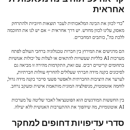
אחראית
"כדי לכוון את הבינה המלאכותית לעבר תוצאות חיוביות ולהתרחק
מאסון, עלינו לכוון מחדש. יש דרך אחראית – אם יש לנו את החוכמה
ללכת בה", כותבים המחברים.
הם מדגישים את המירוץ בין חברות טכנולוגיה ברחבי העולם לפתח
מערכות AI כלליות שעשויות להתאים או לעלות על יכולות אנושיות
בתחומים קריטיים רבים. עם זאת, התקדמות מהירה זו מביאה גם
לסיכונים בקנה מידה חברתי שעלולים להחריף עוולות חברתיות,
לערער את היציבות החברתית ולאפשר פשעי סייבר בקנה מידה גדול,
לוחמה אוטומטית, מניפולציה המונית מותאמת אישית ומעקב נרחב.
בין החששות המודגשים הוא הפוטנציאל לאבד שליטה על מערכות
AI אוטונומיות, מה שיהפוך את ההתערבות האנושית ללא יעילה.
סדרי עדיפויות דחופים למחקר