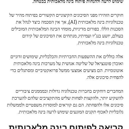
שימוש לרעה ולהנחות פיתוח בינה מלאכותית בבטחה.
חוקרים הזהירו מפני הסיכונים הקיצוניים הקשורים בפיתוח מהיר של
טכנולוגיות בינה מלאכותית (AI), אך אין הסכמה כיצד לנהל את
הסכנות הללו. בפורום מדיניות, מומחי הבינה המלאכותית המובילים
בעולם, יושע בנג'יו ועמיתיו, מנתחים את הסיכונים של קידום
טכנולוגיות בינה מלאכותית.
אלה כוללים את ההשפעות החברתיות והכלכליות, שימושים זדוניים
ואובדן פוטנציאל של שליטה אנושית על מערכות בינה מלאכותית
אוטונומיות. הם מציעים אמצעי ממשל פרואקטיביים ומסתגלים כדי
להפחית סיכונים אלה.
המחברים דוחקים בחברות טכנולוגיה גדולות ובמממנים ציבוריים
להשקיע יותר, ולהקצות לפחות שליש מהתקציבים שלהם להערכת
סיכונים אלו ולהפחתה. הם גם קוראים למוסדות משפטיים ולממשלות
גלובליות לאכוף תקנים המונעים שימוש לרעה בינה מלאכותית.
קריאה לפיתוח בינה מלאכותית