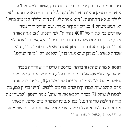
דיג'יי וסמנתה רונסון ילידת ניו יורק טסו לסן אנטוניו למשחק 1 עם
אחיה – המפיק והאובססיבי של ניקס לכל החיים – מארק רונסון. "אין
לי ילדים, לא התחתנתי," היא אמרה לי. "זה היה הלילה הכי טוב בחיי."
ואז הגיע משחק 4 במדיסון סקוור גארדן, שם הניקס חזרו ממה
שהרגיש כמו פיגור של "400 נקודות", לפי רונסון. "אם אתה אוהד
ניקס, שום דבר לא משנה עד הרבע הרביעי", היא אמרה. "אתה לא
עוזב." בדקות האחרונות, רונסון אמרה שאנשים סביבה בכו, והיא
שכחה לנשום. "כמובן שהאמנתי בזה," היא אמרה. "כי זה הניקס."
רונסון אומרת שהיא וחברתה, כריסטין טיילור – שהייתה בכמה
ממשחקי הפלייאוף של הניקס עם בעלה, המעריץ המתוק של ניקס בן
סטילר – התחילו לאמונות טפלות לפני משחק 4, וסימסו לכל אחד
מהם התלבושות המדויקות שהם צריכים ללבוש. "היינו בדיוק כמו, מה
לבשת למשחק 1? בסדר, תלבש את זה שוב," אמר רונסון. "לבשתי את
אותה חולצת טריקו וינטג' בסן אנטוניו למשחק ביום שישי, ולבשתי
את אותה חולצה אתמול בלילה. אבל לא לבשתי אותה ביום שני – זה
הרע שלי. זו אשמתי שהפסדנו".