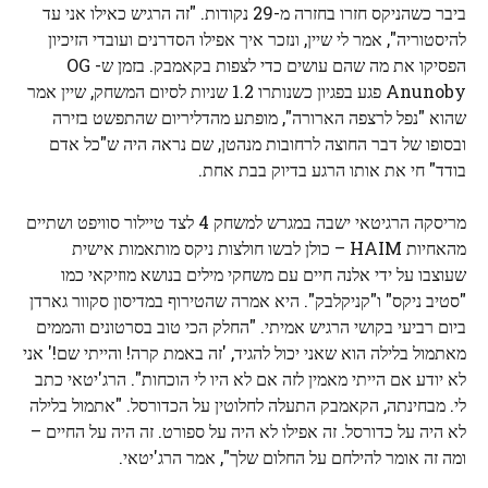
ביבר כשהניקס חזרו בחזרה מ-29 נקודות. "זה הרגיש כאילו אני עד
להיסטוריה", אמר לי שיין, ונזכר איך אפילו הסדרנים ועובדי הזיכיון
הפסיקו את מה שהם עושים כדי לצפות בקאמבק. בזמן ש- OG
Anunoby פגע בפגיון כשנותרו 1.2 שניות לסיום המשחק, שיין אמר
שהוא "נפל לרצפה הארורה", מופתע מהדליריום שהתפשט בזירה
ובסופו של דבר החוצה לרחובות מנהטן, שם נראה היה ש"כל אדם
בודד" חי את אותו הרגע בדיוק בבת אחת.
מריסקה הרגיטאי ישבה במגרש למשחק 4 לצד טיילור סוויפט ושתיים
מהאחיות HAIM – כולן לבשו חולצות ניקס מותאמות אישית
שעוצבו על ידי אלנה חיים עם משחקי מילים בנושא מוזיקאי כמו
"סטיב ניקס" ו"קניקלבק". היא אמרה שהטירוף במדיסון סקוור גארדן
ביום רביעי בקושי הרגיש אמיתי. "החלק הכי טוב בסרטונים והממים
מאתמול בלילה הוא שאני יכול להגיד, 'זה באמת קרה! והייתי שם!' אני
לא יודע אם הייתי מאמין לזה אם לא היו לי הוכחות". הרג'יטאי כתב
לי. מבחינתה, הקאמבק התעלה לחלוטין על הכדורסל. "אתמול בלילה
לא היה על כדורסל. זה אפילו לא היה על ספורט. זה היה על החיים –
ומה זה אומר להילחם על החלום שלך", אמר הרג'יטאי.