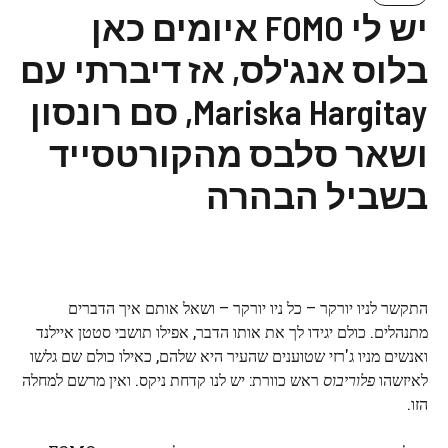
יש לי FOMO איומים כאן
בלוס אנג'לס, אז דיברתי עם
Mariska Hargitay, סם רונסון
ושאר סלבס מהקורטסייד
בשביל הבהרה
התקשר לניו יורקר – כל ניו יורקר – ושאל אותם איך הדברים
מתנהלים. כולם יגידו לך את אותו הדבר, אפילו תושבי סטטן איילנד
ואנשים מניו ג'רזי שטוענים שהעיר היא שלהם, כאילו כולם שם גלשו
לאיזשהו
פלוריבוס
ראש כוורת: יש לנו קדחת ניקס. ואין מרשם למחלה
הזו.