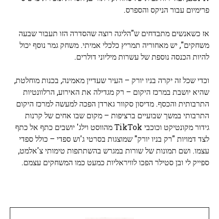
פרימיום עבור הניקס והספרס.
אז כשאנשים מתבדחים ש"הליגה רוצה שהסדרה הזו תעבור שבעה
משחקים", יש מאחוריה תמריץ כלכלי אמיתי. משחק גמר נוסף יכול
להיות הכנסה נוספת של עשרות מיליוני דולרים.
וכדי שכל זה יקרה בניו יורק – העיר שעדיין מאמינה, בכנות מוחלטת,
שהיא יושבת במרכז היקום – רק מגדילה את האירוע, הרלוונטיות
התרבותית והכסף. מדיסון סקוור גארדן הפכה למעשה למרכז היקום
התרבותי במשך שבועיים ברציפות – מקום שבו אחים של קרנות
גידור מקונטיקט וכוכבי TikTok מהווסט וילג' יושבים כתף אל כתף
לצד דמויות "רק בניו יורק" שמוצגות בסרטי ג'וש ספדי – כולל ספדי
עצמו. ושם תמונות של שורות במגרש בהשתתפות טימותי צ'אלמט,
ספייק לי ובן סטילר הפכו לוויראליות כמעט כמו המשחקים עצמם.