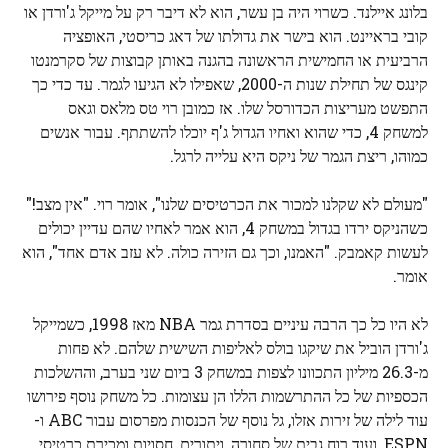
בלונג איילנד. כשרוי היה בן עשר, הוא לא דיבר רק על מייקל ג'ורדן או
קובי בראיינט. הוא בישר את גדולתו של דאג כריסטי, האופציה
הרביעית או החמישית הראשונה בהגנה באותן קבוצות של סקרמנטו
קינגס של תחילת שנות ה-2000, שאפילו לא הגיעו לגמר. עד כדי כך
התפשט מעריצות הכדורסל שלו. אז כמובן רוי טס מלאס וגאס
למשחק 4, כדי שהוא ואחיו הגדול ג'ף יוכלו להשתתף. עבור אנשים
כמוהו, ריצת הגמר של ניקס היא עלייה לרגל.
"מעולם לא שקלנו למכור את הכרטיסים שלנו", אומר רוי. "אין מצב!"
כשהניקס ירדו בגדול במשחק 4, הוא אמר לאחיו שהם עדיין יכולים
לעשות קאמבק. "האמנו, וכך גם הזירה כולה. לא עזב אדם אחד", הוא
אומר.
לא היו כל כך הרבה עיניים בסדרת גמר NBA מאז 1998, כשמייקל
ג'ורדן הוביל את שיקגו בולס לאליפות השישית שלהם. לא פחות
מ-26.3 מיליון התכוונו לצפות במשחק 3 ביום שני בערב, וההשלכות
הכספיות של כל ההתרשמות הללו הן עצומות. כל משחק נוסף פירושו
עוד לילה של זירות אזלו, גל נוסף של הכנסות מפרסום עבור ABC ו-
ESPN, ועוד רוח גבית של סחורה, ויתורים, חסויות ומכירת כרטיסי