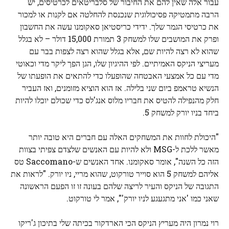
עבור אלה שאין להם את החיבור של סלבריטאים לכרטיסים, יש
הרבה מתמטיקה פסיכולוגית שנכנסת להחלטה אם לקנות או למכור
את כרטיסי הגמר שלך. ידידי כריסטיאן סאקומנו עשה את החשבון
ופרק את המושבים שלו למשחק 3 תמורת 15,000 דולר – לא בגלל
שהוא לא רצה להיות שם, אלא בגלל שהוא רצה לצפות בבר עם
מעריצי הניקס האמיתיים. לפי ההיגיון שלו, הגן הפך ליקר מדי וכאוטי
מדי עם כל אמצעי האבטחה שהופעלו כדי להתאים את הופעתו של
הנשיא טראמפ ביום שני בלילה. אז הוא הוציא מזומנים, ואז העביר
חלק מהנפילה להטיס את חבריו מלוס אנג'לס כדי שכולם יוכלו להיות
ביחד בניו יורק למשחק 5.
"היכולת לחוות את המשחקים האלה עם חברים היא טובה יותר
מאשר ללכת ל-MSG ולא להיות עם האנשים שלצדם צפיתי בצוות
הזה כל השנה", אומר סאקומנו. אחד האנשים ש-Saccomano טס
אליהם למשחק 5 הוא סוייר טורקוט, שהוא מריי, ניו יורק. "לראות את
התגובה של הניקס והעיר לריצה שלהם בעונה זו זו הפעם הראשונה
שאני כמו 'אני מתגעגע לניו יורק'", אמר לי טורקוט.
רוי נמרון היה מעריץ הניקס הכי הארדקור בכיתה שלי בתיכון ג'ריקו