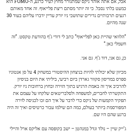
אבל, אם אתה אוהד ניקס שמתגורר מחוץ לעיר כרגע, ה-FOMO הוא
כמעט בלתי נסבל. כי זה יותר מסתם ריצת פלייאוף. זה אחד מאותם
רגעים תרבותיים נדירים שתושבי ניו יורק עדיין ידברו עליהם בעוד 30
שנה מהיום.
"הלוואי שהיית כאן לפלייאוף" כתב לי דודי ג'ף בהודעת טקסט. "זה
חשמלי כאן."
כן, גם אני, דוד ג'ף. גם אני.
מכיוון שלא יכולתי להיות בניצחון ההיסטורי במשחק 4 על סן אנטוניו
ספרס במדיסון סקוור גארדן ביום רביעי, ביליתי את היום בניסיון
להרכיב איך זה באמת הרגיש בתוך הזירה ובחוץ ברחובות ניו יורק.
התקשרתי לחברים, למשפחה ולסלבריטאים שלקחו על עצמם את
תפקיד הקמעות של ניקס כדי לדבר על איך הם זכו לכניסה לזירה
המפורסמת ביותר בעולם, כמה הם שילמו עבור כרטיסים ואיך זה היה
ברגע שהם היו שם.
ג'ייק שיין – נולד וגדל במנהטן – ישב בקופסה עם אליקס ארל והיילי