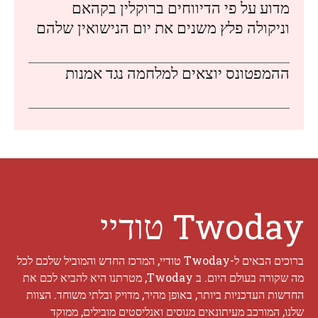
מדוע על פי הדיווחים ברוקלין בקהאם
וניקולה פלץ משנים את יום הנישואין שלהם
ההמפטונס יוצאים למלחמה נגד אמנות
Twoday טודיי
ברוכים הבאים ל-Twoday טודיי, המרכז החדש והמוביל שלכם לכל
מה שקורה בעולם היום. ב Twoday, מטרתנו היא להביא לכם את
החדשות העדכניות ביותר, באופן מהיר, מדויק ובלתי משוחד. הצוות
שלנו, המורכב מעיתונאים מנוסים ואנליסטים מובילים, ממוקד