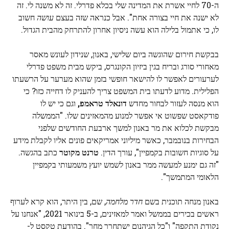
ה-70 לחיי אשרת את המדינה שלי בכלא פדרלי. זה לא משנה לי. זה
לא ישנה את חיי בצורה אחת". אבל כנראה שזה בעצם
עושה
חשוב
לו, כי אתמול בלילה הוא עשה ניסיון אחרון להתרחק מהבית הגדול.
בבקשת חירום שהוגשה ביום שלישי, באנון, שנידון לעונש מאסר
מאחורי סורג ובריח בגין ביזיון הקונגרס, ביקש מבית משפט פדרלי
לערעורים לאפשר לו להישאר חופשי בזמן שהוא מערער על הרשעתו
הפלילית. מדוע לדעתו בית המשפט צריך להעניק לו דחייה כזו? כי
הוא מנסה לעזור לבחור מחדש
דונאלד טראמפ,
וגם כי יש לו
פודקאסט שפשוט אי אפשר למנוע מהמאזינים שלו. "הממשלה
מבקשת לכלוא את מר באנון למשך ארבעת החודשים שלפני
הבחירות בנובמבר, כאשר מיליוני אמריקאים פונים אליו לקבלת מידע
על סוגיות חשובות בקמפיין", עורך הדין.
טרנט מקוטר
כתב בהגשה.
"זה גם ימנע למעשה ממר באנון לשמש יועץ משמעותי בקמפיין
הלאומי המתמשך".
באנון מנחה תוכנית בשם
חדר מלחמה
, שם, בין היתר, הוא קרא לערוף
ראשים בכירים בממשל ואמר למאזינים, ב-5 בינואר 2021, "אנחנו על
נקודת התקפה" ו"כל הגיהנום ישתחרר מחר". בהודעת טקסט ל-