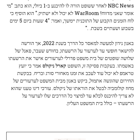
NBC News לאחר ששופט הורה לו להיכנע ב-1 ביולי, הוא כתב: "מי
אומר שאני מדווח! WarRoom לא יכול ולא ישתיק." הוא הוסיף כי
לוח הזמנים הקבוע של התוכנית יימשך, ואמר: "4 שעות ביום 5 ימים
בשבוע ושעתיים בשבת. ."
באנון נידון למעשה למאסר כל הדרך בשנת 2022, אך הורשה
להישאר חופשי עד לערעור על הרשעתו; בחודש שעבר, פאנל של
שלושה שופטים של בית משפט פדרלי לערעורים אישר את הרשעתו
באשמתו. בעקבות פסיקה זו, השופט
קארל ניקולס
אמר כי יועץ
טראמפ לא יכול עוד לעכב את זמנו מאחורי סורג ובריח. בבקשת
החירום שהוגשה אתמול, ביקש באנון מבית המשפט לערעורים של
מחוז קולומביה לבטל את הוראתו של ניקולס. עורכי דינו טענו שהוא
לא צריך להיכנס לכלא עד למיצוי כל הדרכים שלו לערעור על
הרשעתו – כולל בית המשפט העליון.