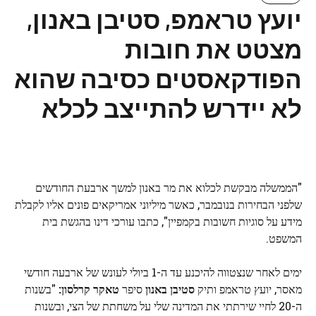
יועץ טראמפ, סטיבן באנון,
מצטט את חובות
הפודקאסטים כסיבה שהוא
לא יידרש להתייצב לכלא
"הממשלה מבקשת לכלוא את מר באנון למשך ארבעת החודשים
שלפני הבחירות בנובמבר, כאשר מיליוני אמריקאים פונים אליו לקבלת
מידע על סוגיות חשובות בקמפיין", כתבו עורכי דינו בהגשת בית
המשפט.
ימים לאחר שנצטווה להיכנע עד ה-1 ביולי לעונש של ארבעה חודשי
מאסר, יועץ טראמפ ותיק
סטיבן באנון
סיפר
טאקר קרלסון:
"בשנות
ה-20 לחיי שירתתי את המדינה שלי על משחתת של הצי, ובשנות