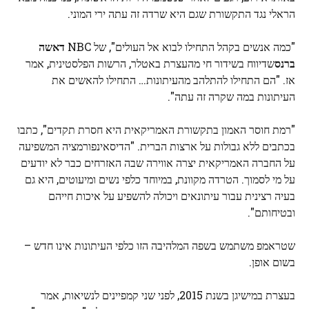
הראלי נגד התקשורת שגם היא שרדה זה עתה ירי המוני.
"כמה אנשים בקהל התחילו לבוא אל העולים", של NBC
דאשה
ברנס
שדיווח בשידור חי מהעצרת באטלר, הרשות הפלסטינית, אמר
אז. "הם התחילו להתלהב מהעיתונות… התחילו להאשים את
העיתונות במה שקרה זה עתה".
"רמת חוסר האמון בתקשורת האמריקאית היא חסרת תקדים", כתבו
בכתבים ללא גבולות על ארצות הברית. "הדיסאינפורמציה המשפיעה
על החברה האמריקאית יצרה אווירה שבה האזרחים כבר לא יודעים
על מי לסמוך. הטרדה מקוונת, במיוחד כלפי נשים ומיעוטים, היא גם
בעיה רצינית עבור עיתונאים ויכולה להשפיע על איכות חייהם
ובטיחותם".
שטראמפ משתמש בשפה המלהיבה הזו כלפי העיתונות אינו חדש –
בשום אופן.
בעצרת במישיגן בשנת 2015, לפני שני קמפיינים לנשיאות, אמר