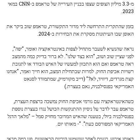
מ-3.3 מיליון הצופים שצפו בבניין העירייה של טראמפ ב-CNN במאי
2023.
בזמן שהתקרית התרחשה ליד מדור התקשורת, טראמפ שוב ביקר את
האופן שבו העיתונות מסקרת את הבחירות ב-2024.
נראה שהנשיא לשעבר מתחיל לצפות באינטראקציה ואומר, "יפה",
לפני שציין שוב ושוב, "הוא בצד שלנו". לא ברור בדיוק כמה מהמצב
ראה טראמפ ואם הוא התכוון למעשיו של האיש הבודד או לתגובת
רשויות אכיפת החוק. למרות שבתחילת המצב, הוא חייך ואמר, "אנחנו
קצת מגרדים, דיוויד, לא?" (דייב מקורמיק, שמתמודד לסנאט
האמריקאי בפנסילבניה, נאם בעצרת.)
כשהאינטראקציה עם גורמי אכיפת החוק נמשכה ברצפת העצרת,
טראמפ עבר לדבר על ניסיון ההתנקשות הכושל נגדו בעצרת נוספת
בפנסילבניה ביולי, בטענה שהאיש המדובר מחזיק סמל – "מלאך הדגל
האמריקאי המפורסם כעת". "- מאותו יום.
באותו אירוע, רגעים לאחר שנשמעו היריות הראשונות, פנו כמה מבאי