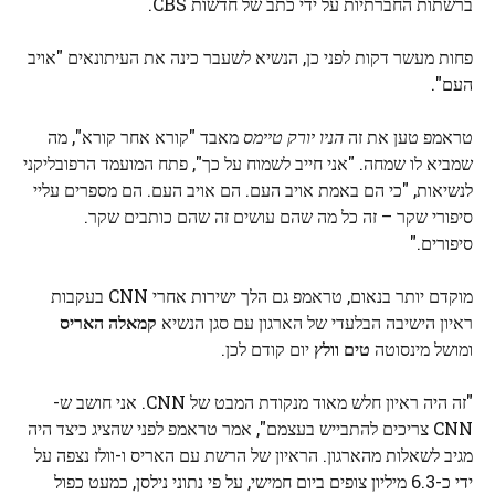
ברשתות החברתיות על ידי כתב של חדשות CBS.
פחות מעשר דקות לפני כן, הנשיא לשעבר כינה את העיתונאים "אויב
העם".
טראמפ טען את זה
הניו יורק טיימס
מאבד "קורא אחר קורא", מה
שמביא לו שמחה. "אני חייב לשמוח על כך", פתח המועמד הרפובליקני
לנשיאות, "כי הם באמת אויב העם. הם אויב העם. הם מספרים עליי
סיפורי שקר – זה כל מה שהם עושים זה שהם כותבים שקר.
סיפורים."
מוקדם יותר בנאום, טראמפ גם הלך ישירות אחרי CNN בעקבות
ראיון הישיבה הבלעדי של הארגון עם סגן הנשיא
קמאלה האריס
ומושל מינסוטה
טים וולץ
יום קודם לכן.
"זה היה ראיון חלש מאוד מנקודת המבט של CNN. אני חושב ש-
CNN צריכים להתבייש בעצמם", אמר טראמפ לפני שהציג כיצד היה
מגיב לשאלות מהארגון. הראיון של הרשת עם האריס ו-וולז נצפה על
ידי כ-6.3 מיליון צופים ביום חמישי, על פי נתוני נילסן, כמעט כפול