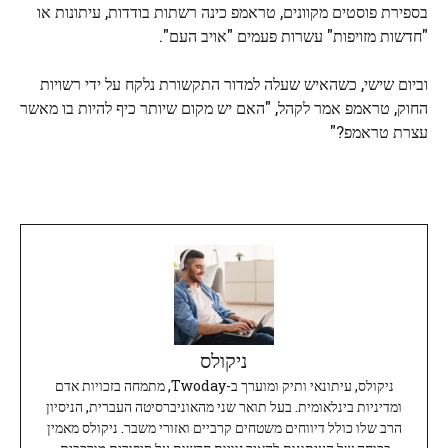
בספירת פוסטים מקוונים, טראמפ כינה רשתות בודדות, עיתונות או
"חדשות מזויפות" עשרות פעמים "אויב העם".
וביום שישי, כשהאיש שעלה למדור התקשורת נלקח על ידי רשויות
החוק, טראמפ אמר לקהל, "האם יש מקום שיותר כיף להיות בו מאשר
עצרת טראמפ?"
ניקולס
ניקולס, עיתונאי ותיק ומוערך ב-Twoday, מתמחה בזכויות אדם
ומדיניות בינלאומית. בעל תואר שני מהאוניברסיטה העברית, הניסיון
הרב שלו כולל דיווחים משטחים קרביים ואזורי משבר. ניקולס מאמין