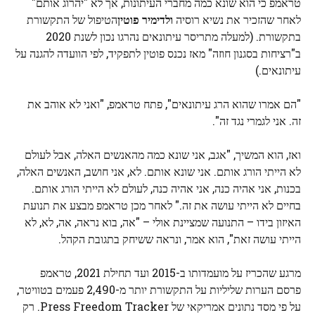
טראמפ כי הוא שונא כמה מחברי העיתונות, אך לא "יהרוג אותם"
לאחר שהזכיר את נשיא רוסיה
ולדימיר פוטין
הטיפול של התקשורת
בתקשורת. (למעלה מתריסר עיתונאים נהרגו נכון לשנת 2020
ב"רציחות בסגנון חוזה" מאז נכנס פוטין לתפקיד, לפי הוועדה להגנה על
עיתונאים.)
"הם אמרו שהוא הרג עיתונאים", פתח טראמפ, "ואני לא אוהב את
זה. אני לגמרי נגד זה".
ואז, הוא המשיך, "אגב, אני שונא כמה מהאנשים האלה, אבל לעולם
לא הייתי הורג אותם. אני שונא אותם. לא, אני חושב, האנשים האלה,
בכנות, אני אהיה כנה, אני אהיה כנה, לעולם לא הייתי הורג אותם.
בחיים לא הייתי עושה את זה." לאחר מכן טראמפ מבצע את תנועת
האיזון בידו – התנועה שמציינת אולי – "אה, בוא נראה, אה, לא, לא
הייתי עושה זאת", הוא אמר, ונראה ששיחק בתגובת הקהל.
מרגע שהכריז על מועמדותו ב-2015 ועד תחילת 2021, טראמפ
פרסם הערות שליליות על התקשורת יותר מ-2,490 פעמים בטוויטר,
על פי מסד נתונים אמריקאי של Press Freedom Tracker. רק