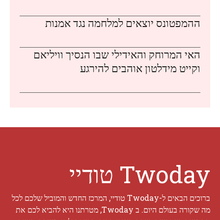
ההמפטונס יוצאים למלחמה נגד אמנות
האי המרוחק והאידילי שבו הנסיך וויליאם
וקייט מידלטון אוהבים להירגע
Twoday טודיי
ברוכים הבאים ל-Twoday טודיי, המרכז החדש והמוביל שלכם לכל
מה שקורה בעולם היום. ב Twoday, מטרתנו היא להביא לכם את