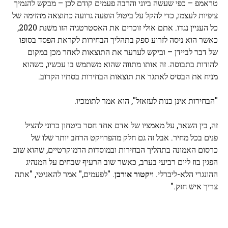
טראמפ – כפי שעשה ביוני והרבה פעמים קודם לכן – מבקש להנמיך
ציפיות לעצמו, כדי להקל על ביטול הופעה גרועה כתוצאה מהזימה של
כל העניין נגדו. אתם אולי זוכרים את האסטרטגיה הזו משנת 2020,
כאשר הוא ניסה לזרוע ספק בתהליך הבחירות לקראת הפסד בסופו
של דבר לביידן – וביקש לערער את התוצאות לאחר מכן במקום
להודות בתבוסה. זה אותו מתווה שהוא משתמש בו עכשיו, כשהוא
מניח את הבסיס לאתגר את תוצאות הבחירות בסתיו הקרוב.
"הבחירות אינן כנות לעזאזל", הוא אמר לתומכיו.
זה, בין השאר, על מאמציו של אדם אחד חסר ביטחון כרוני להציל
פנים בכל מחיר. אבל זה גם חלק מהפרויקט הרחב יותר שלו של
כרסום האמונה בתהליך הבחירות ובמוסדות הדמוקרטיים, שהוא שוב
הפגין בוז ליום רביעי בערב, כאשר שוב הרעיף שבחים על המנהיג
ההונגרי הלא-ליברלי.
ויקטור אורבן
. "לפעמים," אמר להאניטי, "אתה
צריך איש חזק."