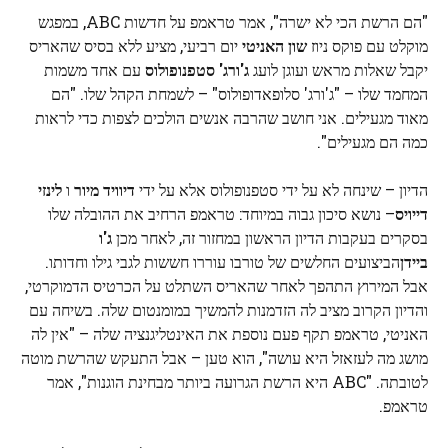
"הם הרשת הכי לא ישרה", אמר טראמפ על חדשות ABC, במפגש
מוקלט עם פוקס ניוז
שון האניטי
יום רביעי, מציע ללא בסיס שהאריס
יקבל שאלות מראש ועוגן לועג
ג'ורג' סטפנופולוס
עם אחד משמות
המחמד שלו – "ג'ורג' סלופאדופולוס" – לשמחת הקהל שלו. "הם
מאוד מגעילים. אני חושב שהרבה אנשים הולכים לצפות כדי לראות
כמה הם מגעילים".
הדיון – שינחה לא על ידי סטפנופולוס אלא על ידי
דיוויד מיור
ו
לינזי
דייויס
– נושא סיכון גבוה במיוחד: טראמפ הרחיב את ההובלה שלו
בסקרים בעקבות הדיון הראשון במחזור זה, לאחר מכן
ג'ו
ביידן
הביצועים החלשים של טורבו עוררו חששות לגבי גילו וחדותו.
אבל המירוץ התהפך לאחר שהאריס השתלט על הכרטיס הדמוקרטי,
והדיון הקרוב מציב לה הזדמנות להמשיך במומנטום שלה. בשיחה עם
האניטי, טראמפ תקף פעם נוספת את האינטליגנציה שלה – "אין לה
מושג מה לעזאזל היא עושה", הוא טען – אבל התעקש שהרשת מוטה
לטובתה. "ABC היא הרשת הגרועה ביותר מבחינת הוגנות", אמר
טראמפ.