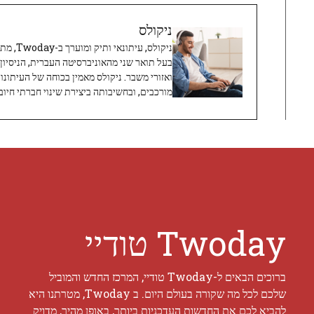
ניקולס
ניקולס, 
בעל תואר שני מהאוניברסיטה העברית, הניסיון
ואזורי משבר. ניקולס מאמין בכוחה של העיתונו
מורכבים, ובחשיבותה ביצירת שינוי חברתי חיובי
Twoday טודיי
ברוכים הבאים ל-Twoday טודיי, המרכז החדש והמוביל
שלכם לכל מה שקורה בעולם היום. ב Twoday, מטרתנו היא
להביא לכם את החדשות העדכניות ביותר, באופן מהיר, מדויק