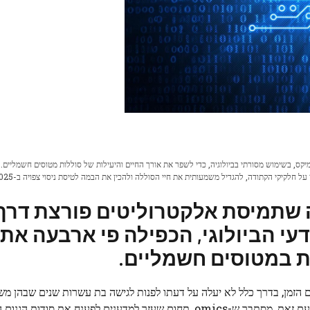
קס, בשימוש מסורתי בביולוגיה, כדי לשפר את אורך החיים והיעילות של סוללות מטוסים חשמליים.
ל חלקיקי הקתודה, להגדיל משמעותית את חיי הסוללה ולהכין את הבמה לטיסת ניסוי צפויה ב-2025.
שתמיסת אלקטרוליטים פורצת דרך,
 הביולוגי, הכפילה פי ארבעה את 
 במטוסים חשמליים.
הזמן, בדרך כלל לא יעלה על דעתו לפנות לגישה בת עשרות שנים שבהן מש
כדי לחקור את המבנה והתפקוד של רכיבים באורגניזמים חיים. עם זאת, מסתבר ש-omics, תחום שעזר למדענים לפענח