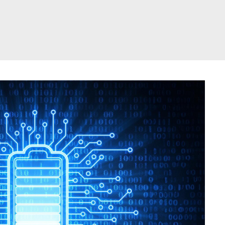
דלג
תוכן