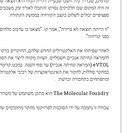
קודמים, שבדרך כלל חשבו שבעיית דהיית הכוח היא תוצאה של
זה היה המקום שבו חלקיקים נסדקו והתכלו לאורך זמן, מעכבים
ספציפיים יכולים לשלוט בקצב הקורוזיה בממשק הקתודה.
"זו הייתה תוצאה לא ברורה", אמר קו. "מצאנו כי ערבוב מלח
בפני קורוזיה".
לאחר שפיתחו את האלקטרוליט החדש שלהם, החוקרים בדקו או
eVTOL (המראה ונחיתה אנכית) עד סוף השנה. במבט קד
במחקר סוללות, לחקור את האינטראקציות של רכיבי אלקטרוליט
ומתפתחים בתחבורה וברשת. .
The Molecular Foundry הוא מתקן משתמש של משרד DOE of Science במעבדת ברקלי.
עבודה זו נתמכה על ידי הסוכנות לפרויקטי מחקר מתקדמים של DOE (ARPA-E) ומשרד המדע של DOE