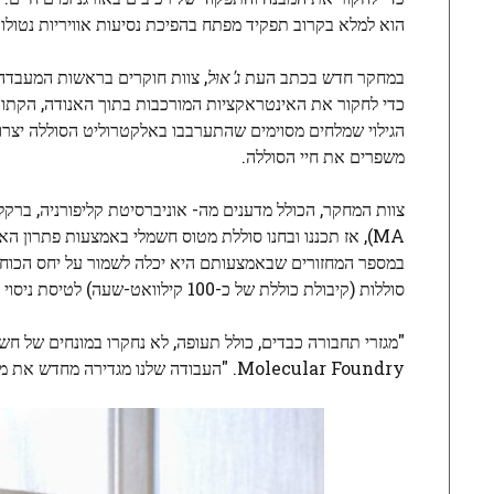
הוא למלא בקרוב תפקיד מפתח בהפיכת נסיעות אוויריות נטולו
במחקר חדש בכתב העת
ג'אוּל
, צוות חוקרים בראשות המעבדה
כדי לחקור את האינטראקציות המורכבות בתוך האנודה, הקתו
הגילוי שמלחים מסוימים שהתערבבו באלקטרוליט הסוללה יצרו צ
משפרים את חיי הסוללה.
צוות המחקר, הכולל מדענים מה-
אוניברסיטת קליפורניה, ברקל
MA), אז תכננו ובחנו סוללת מטוס חשמלי באמצעות פתרון 
במספר המחזורים שבאמצעותם היא יכלה לשמור על יחס הכוח ל
סוללות (קיבולת כוללת של כ-100 קילוואט-שעה) לטיסת ניסוי צפויה לשנת 2025.
Molecular Foundry. "העבודה שלנו מגדירה מחדש את מה שאפשר, דוחפת את הגבולות של טכנולוגיית הסוללה כדי לאפשר שחרור פחמן עמוק יותר."