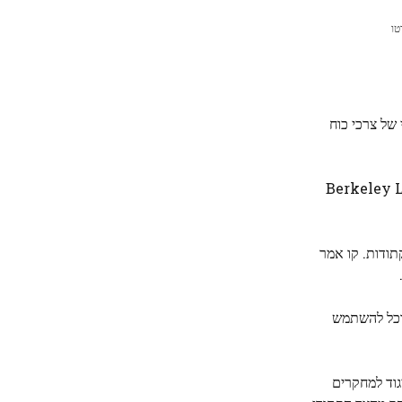
של צרכי כוח
ט ב-Berkeley Lab's Molecular Foundry
קתודות. קו אמר
נוכל להשתמש
גוד למחקרים