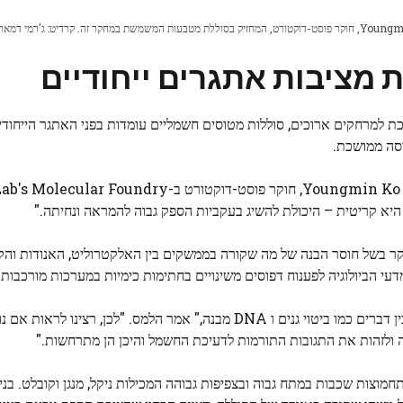
ת מציבות אתגרים ייחודיים
ת למרחקים ארוכים, סוללות מטוסים חשמליים עומדות בפני האתגר הייחודי 
יסה ממושכת.
"ברכב חשמלי, אתה מתמקד בקיבולת דועכת לאורך זמן", אמר Youngmin Ko, חוקר פוסט-דוקטור
יא קריטית – היכולת להשיג בעקביות הספק גבוה להמראה ונחיתה."
זה, בעיקר בשל חוסר הבנה של מה שקורה בממשקים בין האלקטרוליט, האנודות וה
י הביולוגיה לפענוח דפוסים משינויים בחתימות כימיות במערכות מורכבות.
דברים כמו ביטוי גנים ו
DNA
מבנה," אמר הלמס. "לכן, רצינו לראות אם 
ה ולזהות את התגובות התורמות לדעיכת החשמל והיכן הן מתרחשות."
וצות שכבות במתח גבוה ובצפיפות גבוהה המכילות ניקל, מנגן וקובלט. בני