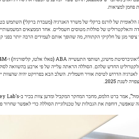
ת פחמן למציאות.
 הלאומית של לורנס ברקלי של משרד האנרגיה (מעבדת ברקלי) השתמש בטכ
דה והאלקטרוליט של סוללות מטוסים חשמליים. אחד הממצאים המשמעותיים
יפוי מגן על חלקיקי הקתודה, מה שהופך אותם לעמידים הרבה יותר בפני קור
י
האלקטרוליט החדש שלהם. הסוללה הראתה עלייה של פי ארבע בהשוואה לסוללו
אנרגיה הדרוש לטיסת אוויר חשמלית. השלב הבא בפרויקט יהיה שהצוות יי
"מגזרי תחבורה כבדים, כולל תעופה, לא נחקרו במונחים של חשמול", אמר ב