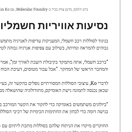
ברט הלמס, מדען צוות בכיר ב-Molecular Foundry, עם Youngmin Ko, חוקר פוסט-דוקטורט, המחזיק בסוללת מטבעות המשמשת במחקר זה. קרדיט: ג'רמי דמארטו
נסיעות אוויריות חשמליו
בניגוד לסוללות רכב חשמלי, המעניקות עדיפות לאנרגיה מתמשכ
גבוהים להמראה ונחיתה, בשילוב עם צפיפות אנרגיה גבוהה לט
והמחבר הראשי של המחקר. "אבל עבור מטוסים, דעיכת הכוח ה
לדברי Ko, עיצובי הסוללות המסורתיים נופלים בהקשר 
שכאן נכנסה לתמונה גישת האומיקס, מתודולוגיה שהושאלה ממדע
"ביולוגים משתמשים באומיקה כדי לחקור את הקשר המורכב בין 
בגישה דומה כדי לבחון את החתימות הכימיות של רכיבי הסולל
החוקרים מיקדו את הניתוח שלהם בסוללות מתכת ליתיום עם תחמ