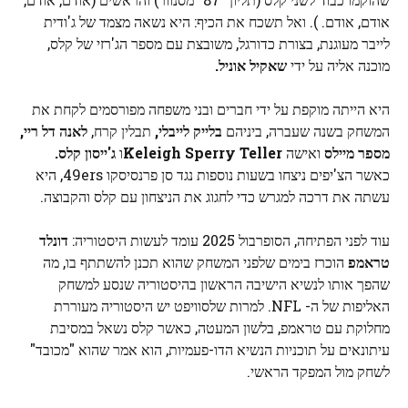
אודם, אודם. ). ואל תשכח את הכיף: היא נשאה מצמד של ג'ודית
לייבר מעוגנת, בצורת כדורגל, משובצת עם מספר הג'רזי של קלס,
מוכנה אליה על ידי
שאקיל אוניל.
היא הייתה מוקפת על ידי חברים ובני משפחה מפורסמים לקחת את
המשחק בשנה שעברה, ביניהם
בלייק לייבלי,
תבלין קרח,
לאנה דל ריי,
מספר מיילס
ואישה
Keleigh Sperry Teller
ו
ג'ייסון קלס.
כאשר הצ'יפים ניצחו בשעות נוספות נגד סן פרנסיסקו 49ers, היא
עשתה את דרכה למגרש כדי לחגוג את הניצחון עם קלס והקבוצה.
עוד לפני הפתיחה, הסופרבול 2025 עומד לעשות היסטוריה:
דונלד
טראמפ
הוכרז בימים שלפני המשחק שהוא תכנן להשתתף בו, מה
שהפך אותו לנשיא הישיבה הראשון בהיסטוריה שנסע למשחק
האליפות של ה- NFL. למרות שלסוויפט יש היסטוריה מעוררת
מחלוקת עם טראמפ, בלשון המעטה, כאשר קלס נשאל במסיבת
עיתונאים על תוכניות הנשיא הדו-פעמיות, הוא אמר שהוא "מכובד"
לשחק מול המפקד הראשי.