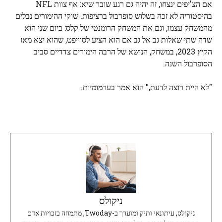
אם הצ'יפים ינצחו, זה יהיה גם רגע שובר שיא: אף צוות NFL
בהיסטוריה לא זכה בשלוש סופרבול ברציפות. שוקי ההימורים נבלים
מהמשחק עצמו, וגם את המשחק הרומנטי של קלס: ביום שני הוא
שדה שתי שאלות גב אל גב אם הוא הציע לסוויפט, שהוא יצא מאז
הקיץ 2023, במשחק, הנושא של הרבה הימורים צדדיים סביב
הסופרבול השנה.
"לא היית רוצה לדעת," הוא אמר בערמומיות.
ניקולס
ניקולס, עיתונאי ותיק ומוערך ב-Twoday, מתמחה בזכויות אדם