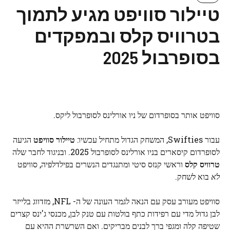
טיילור סוויפט מגיע לתמוך
בטרוויס קלס ובמפקדים
בסופרבול 2025
סוויפט אותר בסופרדום של ניו אורלינס לסופרבול ליקס.
עבור Swifties, המשחק הגדול מתחיל עכשיו:
טיילור סוויפט
הגיעה
לסופרדום קיסארים בניו אורלינס לסופרבול 2025. ובניגוד לחבר שלה
טרוויס קלס
וראשי קנזס סיטי ומתנגדים הנשרים בפילדלפיה, סוויפט
לֹא
בוא לשחק.
סוויפט מעורב עסק עם הנאה לגמר העונה של ה- NFL, מזדווג בלייזר
לבן גדול מדי עם רפידות כתף בולטות עם טנק לבן, מכנסי ג'ינס קצרים
שטיפה קלה ומגפי ברך לבנים מבריקים. ואם השרשרת ההיא עם