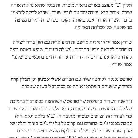
תליון "T" מעוצב באודם נראית מוכרת, זה בגלל שהיא נראית אותה
יצירה, אותה היא עיצבה יחד עם לוריין שוורץ, שהיא לבשה לגראמי
ביום ראשון האחרון-אבל באותה תקופה כשרשרת רגליים מציצה
מהשופעת של שמלתה האדומה.
שוורץ אמר
יריד יהירות
סוויפט זה הגיע אליה עם חזון ברור ליצירה
המיוחדת לקראת מופע הפרסים. "יש לה רעיונות שהיא באמת רוצה
להחיות, ואז אנו עוזרים לה להחיות את זה לחיים בתכשיטים שלנו,"
אמר שוורץ.
סוויפט נכנסה לסוויטה שלה עם חברים
אשלי אביניון
וכן
תבלין קרח
בגרירה, ששניהם השתתפו איתה גם בסופרבול בשנה שעברה.
זו השנה השנייה ברציפות של סוויפט שהשתתפה בסופרבול בתמיכה
של קלס והראשים. בשנה שעברה, היא תלה הרכב משובח כל השחור
כדי לעודד את הצ'יפים לניצחון מתיבת ה- VIP בלאס וגאס. היא
לבשה מכנסי ג'ינס שחורים עם קריסטל על ידי ג'ינס באזור וחלקו של
מחוך שחור של דיון לי, בשילוב עם ז'קט מפציץ ראשי ותכשיטים
שהוקמו כבוד לשני קלס (תליון "87" מסנוור) והראשים (אודם, אודם,