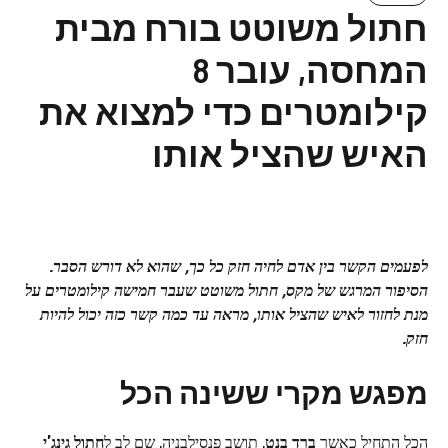
חתול משוטט בורח מבית
המחסה, עובר 8
קילומטרים כדי למצוא את
האיש שהציל אותו
לפעמים הקשר בין אדם לחיה חזק כל כך, שהוא לא דורש הסבר.
הסיפור המרגש של מקס, חתול משוטט שעבר חמישה קילומטרים על
מנת לחזור לאיש שהציל אותו, מראה עד כמה קשר כזה יכול להיות
חזק.
מפגש מקרי ששינה הכל
הכל התחיל כאשר
ברד בנט
, תושב פנסילבניה, שם לב ל
חתול גינג'י