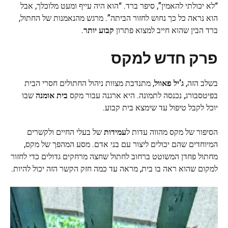
“לא יכולתי להאמין”, סיפר ברד. “הוא היה עייף ומעט מלוכלך, אבל
הוא נראה כל כך נחוש לחזור הביתה”. מרגש מהנאמנות של החתול,
ברד הבין שהוא חייב למצוא פתרון
קבוע יותר
.
פרק חדש למקס
בשלב הזה,
ג'יל פאוול
, מתנדבת מצוות ניהול החתולים חסרי הבית
בפיטסבורג, נכנסה לתמונה. היא ארגנה עבור מקס
בית אומנה
שבו
יוכל לקבל טיפול עד שימצא בית קבוע.
הסיפור של מקס מהווה עדות ל
עמידות
של בעלי החיים ולקשרים
המיוחדים שהם יכולים ליצור עם בני אדם. מסע המהפך של מקס,
מחתול פחדן המשוטט ברחוב לחתול שחצה מרחקים גדולים כדי לחזור
למקום שהוא ראה בו בית, מראה עד כמה חזק הקשר הזה יכול להיות.