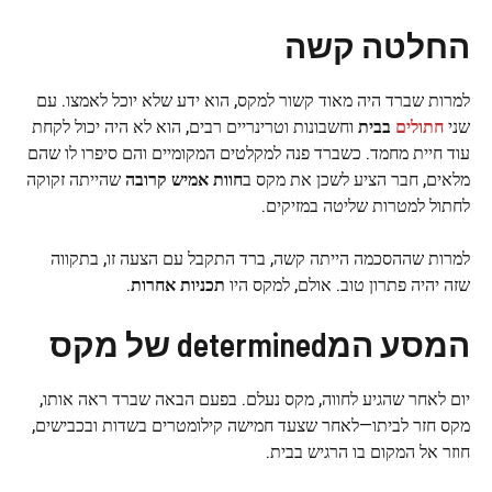
החלטה קשה
למרות שברד היה מאוד קשור למקס, הוא ידע שלא יוכל לאמצו. עם
שני
חתולים
בבית
וחשבונות וטרינריים רבים, הוא לא היה יכול לקחת
עוד חיית מחמד. כשברד פנה למקלטים המקומיים והם סיפרו לו שהם
מלאים, חבר הציע לשכן את מקס ב
חוות אמיש קרובה
שהייתה זקוקה
לחתול למטרות שליטה במזיקים.
למרות שההסכמה הייתה קשה, ברד התקבל עם הצעה זו, בתקווה
שזה יהיה פתרון טוב. אולם, למקס היו
תכניות אחרות
.
המסע המdetermined של מקס
יום לאחר שהגיע לחווה, מקס נעלם. בפעם הבאה שברד ראה אותו,
מקס חזר לביתו—לאחר שצעד חמישה קילומטרים בשדות ובכבישים,
חוזר אל המקום בו הרגיש בבית.