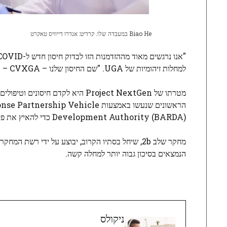
Biao He במעבדה שלו. קרדיט: אנדרו דייוויס טאקרט
למחלות זיהומיות של UGA. "שם החיסון שלנו – CVXGA – הוא מחווה ל-UGA ו-CVM שתמיכתם לאורך השנים אפשרה זאת."
Development Authority (BARDA) כדי להאיץ את פיתוח המוצר והטכנולוגיה.
הנמצאים בסיכון גבוה יותר למחלה קשה.
ניקולס