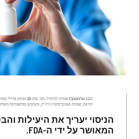
החיסון, שפותח באוניברסיטת ג'ורג'יה, משתמש בפלטפורמת משלוח י
המאושר על ידי ה-FDA.