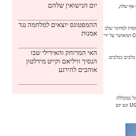
יום הנישואין שלהם
ועמדים לחיסון תוך-אף שלה,
ההמפטונס יוצאים למלחמה נגד
זמה פדרלית המבוססת במשרד הבריאות ושירותי האנוש האמריקאי (HHS), CyanVac תתן חסות למחקר שלב
אמנות
2b אקראי, כפול סמיות עם 10,000 משתתפים כדי להשוות את היעילות והבטיחות של התרופה התוך-אףית. חיסון נגד חיסון נגד COVID-19 המאושר על ידי
האי המרוחק והאידילי שבו
 כלבים בכלבים
הנסיך וויליאם וקייט מידלטון
אוהבים להירגע
ינרית וחבר סגל במכללה
לרפואה וטרינרית (CVM) של UGA. הוא שימש בפאנל של הבית הלבן כדי לייעץ לגבי עתיד חיסוני COVID-19 וזכה בתואר גם ממציא UGA וגם יזם