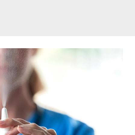
דלג
תוכן