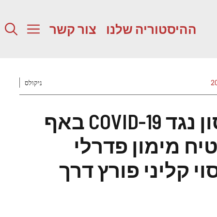
ההיסטוריה שלנו
צור קשר
ניקולס
חיסון נגד COVID-19 באף
יח מימון פדרלי
וי קליני פורץ דרך