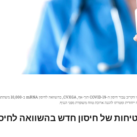
CyanVac LLC אמורה להתחיל ניסוי שלב 2b במימון פדרלי בסתיו הקרוב עבור חיסון ה-COVID-19 תוך-אף, 
יחודית ומטרתו להגנה ארוכת טווח משופרת מפני הנגיף.