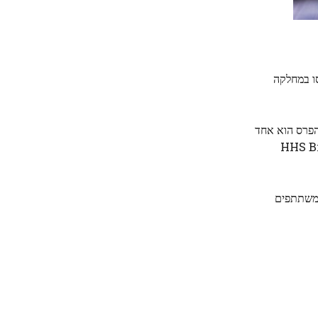
וגית שלו פותחה ב-UGA", אמר הוא, שבסיסו במחלקה
Project Ne היא לקדם חיסונים וטיפולים חדשים וחדשניים המספקים הגנה לאורך זמן ועמיד יותר מפני COVID-19. הפרס הוא אחד
HHS Biomedical Research 
בתת-קבוצה של משתתפים