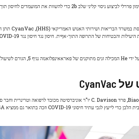
הסטארט-אפ CyanVac LLC מאוניברסיטת ג'ורג'יה קיבל מימון פדרלי לביצוע ניסוי קליני שלב 2b כדי להשוות את המ
כחלק מהפרס של Project NextGen, יו
נפלואנזה
נגיף
5, הגורם לשיעול
CyanV
CyanVac נוסדה על ידי Biao He, Regents' Entrepreneur, פרד C. Davison יו"ר אוניברסיטה מכובד לרפואה וטר