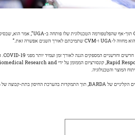
"אנו נרגשים מאוד מההזדמנות הזו לבדוק חיסון חדש ל-COVID תוך-אף שהפלטפורמה הטכנול
מטרתו של xtGen
הראשונים שנעשו באמצעות Rapid Response Partnership Vehicle, קונסורציום הממומן על ידי and
מחקר שלב 2b, שיחל בסתיו הקרוב, יבוצע על ידי רשת המחקרים הקליניים של BARDA, תוך התמקדות בהערכת החיסון 