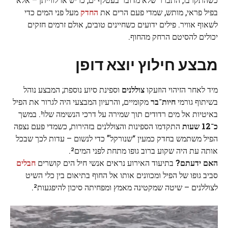
בפיל פראי, מותש, שמדי פעם הרים את
החדק
מעל פני המים כדי
לשאוף אוויר. פילים ידועים כשחיינים טובים, אולם זרמים חזקים
יכולים להסיטם הרחק מהחוף.
מבצע חילוץ יוצא דופן
מיד לאחר הזיהוי הוזעקו
צוללנים
וספינת סיוע נוספת; המבצע נוהל
בשיתוף גורמי
חיות־בר
מקומיים, והרעיון המבצעי היה לגרור את הפיל
באיטיות אל מים רדודים תוך שמירה על דרכי הנשימה שלו¹. במשך
כ־12 שעות
התקדמו הספינות והצוללנים בזהירות, כשמדי פעם נצפה
הפיל משתמש בחדק כמעין “שנורקל” כדי לנשום – עדות לכך שבכל
אותה עת היה שקוע ברוב גופו מתחת לפני המים².
האם ידעתם?
בתיעוד האירוע נראים אנשי חיל הים קושרים
חבלים
סביב גופו של הפיל ומכוונים אותו אל החוף בתיאום בין כלי השיט
לצוללנים – שיטה שמקטינה מאמץ ומפחיתה סיכון להיפגעות².