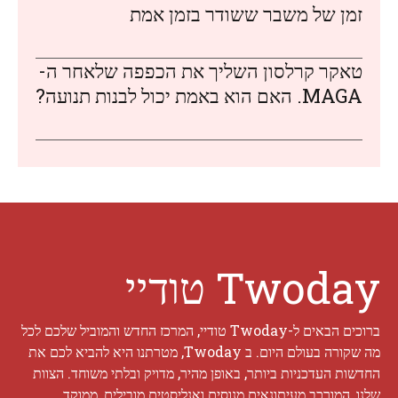
זמן של משבר ששודר בזמן אמת
טאקר קרלסון השליך את הכפפה שלאחר ה-
MAGA. האם הוא באמת יכול לבנות תנועה?
Twoday טודיי
ברוכים הבאים ל-Twoday טודיי, המרכז החדש והמוביל שלכם לכל
מה שקורה בעולם היום. ב Twoday, מטרתנו היא להביא לכם את
החדשות העדכניות ביותר, באופן מהיר, מדויק ובלתי משוחד. הצוות
שלנו, המורכב מעיתונאים מנוסים ואנליסטים מובילים, ממוקד