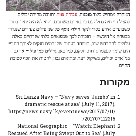
המקרה ממחיש כיצד
מוכנות
,
עבודת צוות
ותגובה מהירה יכולים
להציל חיי חיה גדולה גם בתנאי ים משתנים. והוא לא היה יחיד: בתוך
כשבועיים אירע בסרי לנקה
חילוץ נוסף
של שני פילים צעירים שנגררו
בבטחה אל היבשה – תזכורת לכך שמפגשים בלתי שגרתיים כאלה
עלולים להתרחש שוב, במיוחד בעונות של זרמים חזקים לאורך החוף⁴.
הים שומר לעצמו סודות; חלקם, כמו כאן,
גדולים כמו פיל
– אך גם
בני־אדם יכולים, בשיקול דעת ובתיאום נכון, להטות את הכף לטובת
החיים.
מקורות
Sri Lanka Navy – “Navy saves ‘Jumbo’ in
dramatic rescue at sea” (July 11, 2017).
https://news.navy.lk/eventnews/2017/07/11/
201707112215/
National Geographic – “Watch: Elephant
Rescued After Being Swept Out to Sea” (July