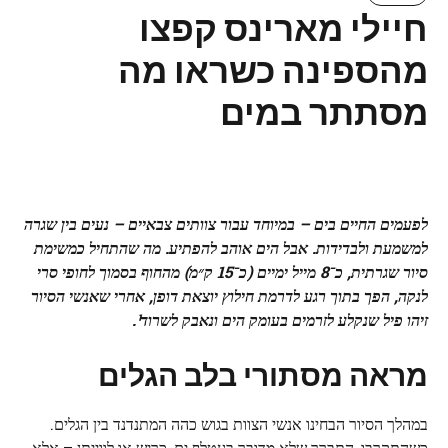
חיילי מארינס קפצו
מהספינה כשראו מה
מסתתר במים
לפעמים החיים בים – במיוחד עבור צוותים צבאיים – נעים בין שגרה
למשמעת ולבדידות. אבל הים אוהב להפתיע. מה שהתחיל כמשימת
סיור שגרתית, כ־8 מייל ימיים (כ־15 ק״מ) מהחוף בסמוך לחופי סרי
לנקה, הפך בתוך רגע לדרמת חילוץ יוצאת דופן, אחרי שאנשי הסיור
זיהו פיל שנקלע לזרמים בעומק הים ונאבק לשרוד¹.
מראה מסתורי בלב הגלים
במהלך הסיור הבחינו אנשי הצוות בגוש כהה המתנדנד בין הגלים.
כשהתקרבו, התברר שלא מדובר בעטלף ים, כריש או לווייתן – אלא