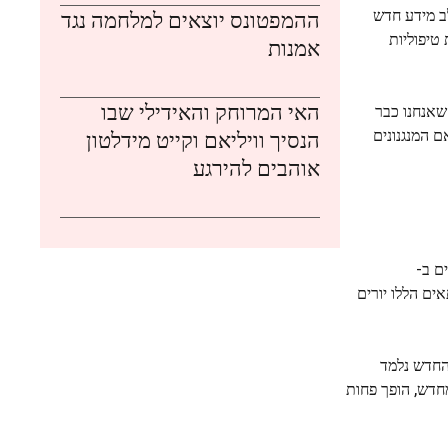
לב מידע חדש
ההמפטונס יוצאים למלחמה נגד
טיפוליות
אמנות
האי המרוחק והאידילי שבו
 שאנחנו כבר
ם המנגנונים
הנסיך וויליאם וקייט מידלטון
אוהבים להירגע
ם ב-
ים הללו יורים
החדש נלמד
מחדש, הופך פחות