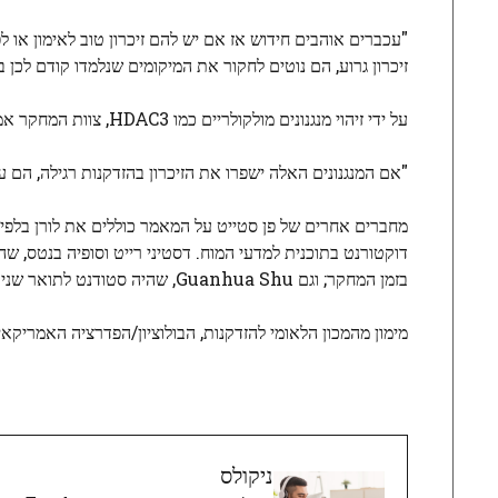
"עכברים אוהבים חידוש אז אם יש להם זיכרון טוב לאימון או 
זיכרון גרוע, הם נוטים לחקור את המיקומים שנלמדו קודם לכן
על ידי זיהוי מנגנונים מולקולריים כמו HDAC3, צוות המחקר אמר שהם מקווים לספק מטרות טיפוליות פוטנציאליות לשיפור הגמישות הקוגניטיבית בגיל מבוגר.
"אם המנגנונים האלה ישפרו את הזיכרון בהזדקנות רגילה, הם ע
מחברים אחרים של פן סטייט על המאמר כוללים את לורן בלפי, ד
דוקטורנט בתוכנית למדעי המוח. דסטיני רייט וסופיה בנטס, ש
בזמן המחקר; וגם Guanhua Shu, שהיה סטודנט לתואר שני באוניברסיטת הרווארד בזמן המחקר, תרם למאמר.
מימון מהמכון הלאומי להזדקנות, הבולוציון/הפדרציה האמריקא
ניקולס