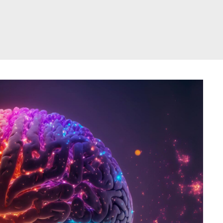
דלג
תוכן