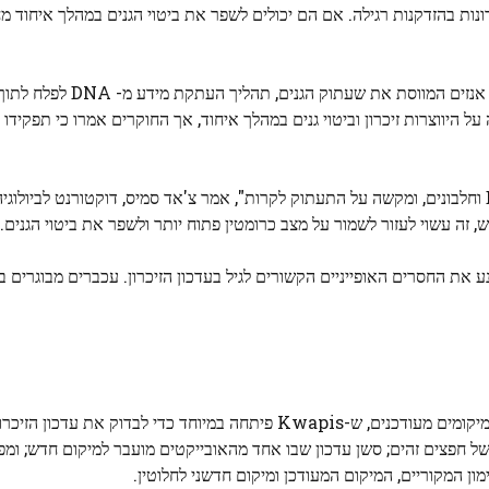
ונות בהזדקנות רגילה. אם הם יכולים לשפר את ביטוי הגנים במהלך איחוד 
DNA
לפלח לתוך
 פונקציונלי. הוכח כי HDAC3 משפיע לרעה על היווצרות זיכרון וביטוי גנים במהלך איחוד, אך החוקרים אמרו כי
"HDAC3 בדרך כלל מהדק את הכרומטין, קומפלקס של DNA וחלבונים, ומקשה על התעתוק לקרות", אמר צ'אד סמיס, דוקטורנ
ה עשוי לעזור לשמור על מצב כרומטין פתוח יותר ולשפר את ביטוי הגנים."
 זה מנע את החסרים האופייניים הקשורים לגיל בעדכון הזיכרון. עכברים מבוגרים ב
הצוות השתמש במתודולוגיה שנקראת פרדיגמת האובייקטים במיקומים מעודכנים, ש-Kwapis פיתחה במיוחד כדי לבדוק 
של חפצים זהים; סשן עדכון שבו אחד מהאובייקטים מועבר למיקום חדש; ומפ
ן המקוריים, המיקום המעודכן ומיקום חדשני לחלוטין.