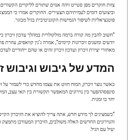
צוות חוקרים מפן סטייט זיהה אנזים שתורם לליקויים הקשורים 
וביצועים דומים לעמיתיהם הצעירים. החוקרים אמרו כי הממצא
פוטנציאליות לשיפור הגמישות הקוגניטיבית בגיל מבוגר.
"חשוב להבין מה קורה ברמה מולקולרית במהלך עדכון זיכרון כי, 
יודעים ומשנים זיכרונות קיימים", אמרה ג'נין קוואפיס, עוזר
מאחורי יצירת זיכרון ועדכון זיכרון זהים או שהם ייחודיים לעדכו
המדע של גיבוש וגיבוש ז
כאשר נוצר זיכרון, המוח חווט את עצמו מחדש כדי לשמור על ז
סינפסה
הפער בין נוירונים המאפשר תקשורת בין תאי עצב, המק
יחד בו זמנית.
"כשמציגים לך מידע חדש, אתה צריך להוציא את הזיכרון הקיי
והנוירונים החדשים האלה משולבים, הזיכרון המעודכן מתמצק ומ
יעיל עם הגיל.