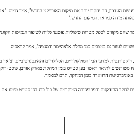
לפגישת העדכון, הם יחקרו יותר את מיקום האובייקט החדש", אמר סמיס. "א
 באותה מידה כמו את המיקום החדש."
שויים לעזור גם במצבים כמו מחלת אלצהיימר ודמנציה", אמר קוואפיס.
וקטורנטית למדעי הביו המולקולריים, הסלולריים והאינטגרטיביים, וצ'אד ברו
היו סטודנטים לתואר ראשון בפן סטייט בזמן המחקר; מארק אורבן, פוסט-דוק
ית לחקר ההזדקנות והפרופסורה המוקדמת של פול ברג בפן סטייט מימנו את 