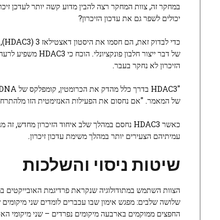
במחקר זה, צוות המחקר רצה להבין מדוע קשה יותר לעדכן זיכר
יכולים לשפר גם את עדכון הזיכרון?
כדי לבדוק זאת, הם חסמו את היסטון דאצטילאז 3 (HDAC3), אנזים המווסת את שעתוק הגנים, תהליך העתקת מידע מ-
של דבר ייצור חלבון
הזיכרון לא נחקר בעבר.
של המאמר. "אם נחסום את הפעילות האנזימטית הזו מלהתרחש, ז
כאשר HDAC3 נחסם במהלך שלב איחוד הזיכרון מחדש,
עמיתיהם הצעירים יותר במהלך משימת עדכון זיכרון.
שיטות ניסוי והשלכות
שלושה שלבים: מפגש אימון שבו עכברים לומדים שני מיקומים 
החפצים ממוקמים בארבעה מיקומים נפרדים – שני מיקומי האימו