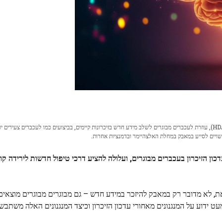
חוקרים בפן סטייט מצאו שחסימת אנזים, היסטון דאצטילאז 3 (HDAC3), עוזרת לעכברים מבוגרים לשלב מידע חדש בזיכרונות קיימים, בביצועים כמו לעכברים צעירי
עשויים לסייע במאבק במחלת האלצהיימר ובדמנציות אחרות.
 שחסימת האנזים HDAC3 משפרת את עדכון הזיכרון בעכברים מבוגרים, ועלולה להציע דרכי טיפול חדשות ליר
ת, לא מדובר רק במאבק להיזכר במידע חדש – גם מבוגרים מבוגרים מוצאי
ט ידוע על המנגנונים מאחורי עדכון הזיכרון וכיצד המנגנונים האלה משתבשי