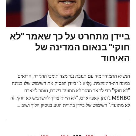
ביידן מתחרט על כך שאמר "לא
חוקי" בנאום המדינה של
האיחוד
הנשיא התמודד מיד עם תגובת נגד מצד תומכי ההגירה, הרואים
במונח דה-הומניזציה. נָשִׂיא ג'ו ביידן הפסיק את השימוש שלו במונח
"לא חוקי" כדי לתאר מהגר לא מתועד בשבת, ואמר למארח
MSNBC ג'ונתן קאפהארט, "לא הייתי צריך להשתמש לא חוקי. זה
לא מתועד." השימוש של ביידן בתווית הגיע בניסיון הלוך ושוב ...