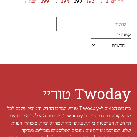
עמוד
עמוד
עמוד
עמוד
עמוד
←
הקודם
1
…
192
193
194
…
199
הבא
→
Search
קטגוריות
Twoday טודיי
ברוכים הבאים ל-Twoday טודיי, המרכז החדש והמוביל שלכם לכל
מה שקורה בעולם היום. ב Twoday, מטרתנו היא להביא לכם את
החדשות העדכניות ביותר, באופן מהיר, מדויק ובלתי משוחד. הצוות
שלנו, המורכב מעיתונאים מנוסים ואנליסטים מובילים, ממוקד