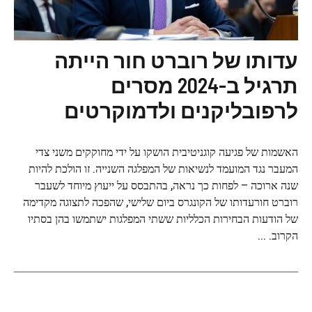
עדותו של רוברט חור הייתה
תרגיל ב-2024 מסרים
לרפובליקנים ולדמוקרטים
האשמות של פגיעה קוגניטיבית הושקו על ידי מחוקקים משני צדי
המעבר נגד המועמד לנשיאות של המפלגה השנייה. זו הולכת להיות
שנה ארוכה – לפחות כך נראה, בהתבסס על ייעוץ מיוחד לשעבר
רוברט חורעדותו של הקונגרס ביום שלישי, שהפכה לתצוגה מקדימה
של הודעות הבחירות הכלליות ששתי המפלגות ישתמשו בהן בסתיו
הקרוב. ...