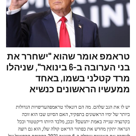
טראמפ אומר שהוא "ישחרר את
בני הערובה ב-6 בינואר", שניהלו
מרד קטלני בשמו, באחד
ממעשיו הראשונים כנשיא
יש לו את הגב שלהם. מה הם דונאלד טראמפהעדיפויות הגדולות
ביותר של ימיו הראשונים בתפקיד, האם הסיוט שבו הוא זוכה
בקדנציה שנייה באמת יתגשם? ובכן, מלבד היותו דיקטטור וככל
הנראה יתקין מחדש את כפתור הדיאט קולה שלו, הוא גם רוצה
לשחרר את האנשים שבילה ב-6 בינואר 2021 בתקיפת הקפיטול של