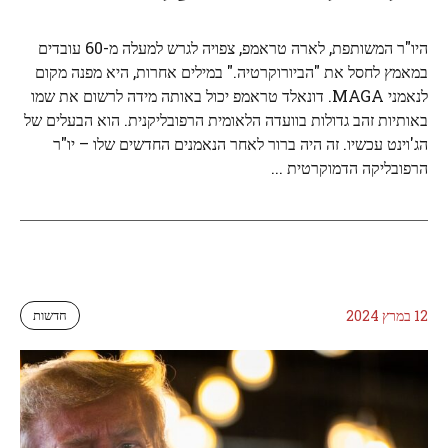
היו"ר המשותפת, לארה טראמפ, צפויה לגרש למעלה מ-60 עובדים
במאמץ לחסל את "הביורוקרטיה." במילים אחרות, היא מפנה מקום
לנאמני MAGA. דונאלד טראמפ יכול באותה מידה לרשום את שמו
באותיות זהב גדולות בוועדה הלאומית הרפובליקנית. הוא הבעלים של
הג'וינט עכשיו. זה היה ברור לאחר הנאמנים החדשים שלו – יו"ר
הרפובליקה הדמוקרטית ...
12 במרץ 2024
חדשות