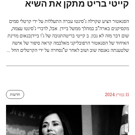
קייטי בריט מתקן את השיא
הסנאטור הציע שקרלה ג'סינטו עברה התעללות על ידי קרטלי סמים
מקסיקנים בארה"ב במהלך ממשל ביידן. אבל, לדברי ג'סינטו עצמה,
שום דבר מזה לא נכון. ב קייטי בריטהתגובה של ג'ו ביידןבנאום מדינת
האיחוד של הסנאטור הרפובליקני מאלבמה קראה סיפור של אישה
שלטענתה נאנסה שוב ושוב לאחר ש"נסחרה על ידי הקרטלים החל ...
11 במרץ 2024
חדשות