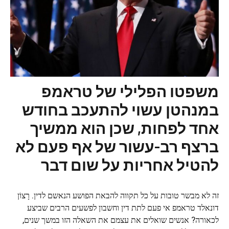
משפטו הפלילי של טראמפ
במנהטן עשוי להתעכב בחודש
אחד לפחות, שכן הוא ממשיך
ברצף רב-עשור של אף פעם לא
להטיל אחריות על שום דבר
זה לא מבשר טובות על כל תקווה להבאת הפושע הנאשם לדין. רָצוֹן
דונאלד טראמפ אי פעם לתת דין וחשבון לפשעים הרבים שביצע
לכאורה? אנשים שואלים את עצמם את השאלה הזו במשך שנים,