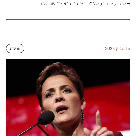
– שיקוף, לדבריו, של "התמיכה" וה"אמון" של הציבור ...
16 במרץ 2024
חדשות