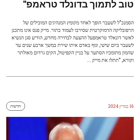
טוב לתמוך בדונלד טראמפ"
הסמנכ"ל לשעבר הופך לאחד מקומץ המנהיגים המובילים של
הרפובליקה הדמוקרטית שסירבו לעמוד בתור. מייק פנס אינו מתכנן
לאשר דונאלד טראמפעל ההצעה לבחירה מחדש, הודיע ​​סגן הנשיא
לשעבר ביום שישי, ונזף באדם איתו שירת במשך ארבע שנים עד
שהמון מתומכיו הסתער על בניין הקפיטול, הקים גרדום מאולתר
וקורא, "תתלו את מייק ...
16 במרץ 2024
חדשות