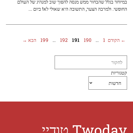
במיוחד בגלל שהבחור ממש מנסה להפוך שוב למנהיג של העולם
החופשי. ולמרבה הצער, התשובה היא שאולי לא! ביום ...
עמוד
עמוד
עמוד
עמוד
עמוד
←
הקודם
1
…
190
191
192
…
199
הבא
→
Search
קטגוריות
Twoday טודיי