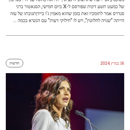
של כמעט תשע דקות שפורסם ל-X ביום חמישי, הסנאטור ברני
סנדרס אמר לתומכיו זאת בזמן שהוא מאמין ג'ו ביידןתגובתו של עזה
הייתה "שגויה לחלוטין", ויש לו "חילוקי דעות" עם הנשיא בכמה ...
16 במרץ 2024
חדשות