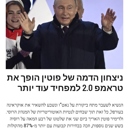
ניצחון הדמה של פוטין הופך את
טראמפ 2.0 למפחיד עוד יותר
הנשיא לשעבר מתח ביקורת על נאט"ו ונשבע להשאיר את אוקראינה
בעורפל, כל זאת תוך שבחים לנטיות האוטוריטריות של המנהיג הרוסי.
ולדימיר פוטין האריך ביום שני את שלטונו של רבע המאה על רוסיה
בשש שנים נוספות, וזכה בבחירות קבועות עם יותר מ-87% מהקולות