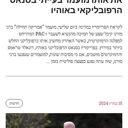
הרפובליקאי באוהיו
לקראת הפריימריז במדינה ביום שלישי, מועמד "אמריקה תחילה" ברני
מורנו קיבל שפע של תמיכה מהנשיא לשעבר ו-PAC המתייחס
למפלגה הדמוקרטית, כאשר האחרון מחשיב אותו כרפובליקני החלש
ביותר במירוץ. בפריימריז בסנאט הרפובליקני באוהיו, דונאלד טראמפ
והדמוקרטים מושכים, אם כי מסיבות שונות, למועמדים שנפגעו ברני
מורנו, שזה עתה נפגע בפצצה פוליטית בזמן ...
15 במרץ 2024
חדשות