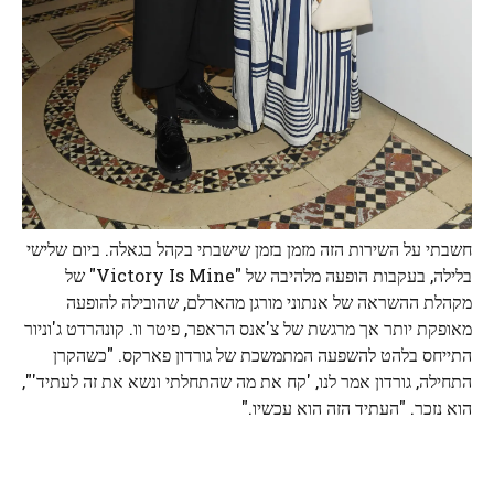
חשבתי על השירות הזה מזמן בזמן שישבתי בקהל בגאלה. ביום שלישי
בלילה, בעקבות הופעה מלהיבה של "Victory Is Mine" של
מקהלת ההשראה של אנתוני מורגן מהארלם, שהובילה להופעה
מאופקת יותר אך מרגשת של צ'אנס הראפר, פיטר וו. קונהרדט ג'וניור
התייחס בלהט להשפעה המתמשכת של גורדון פארקס. "כשהקרן
התחילה, גורדון אמר לנו, 'קח את מה שהתחלתי ונשא את זה לעתיד'",
הוא נזכר. "העתיד הזה הוא עכשיו."