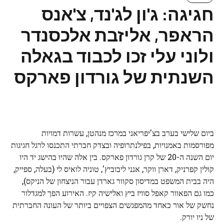
חגיגה: ג'ון לג'נד, צ'אנס
הראפר, אליזבת אלכסנדר
ולוני עלי זכו לכבוד בגאלה
השנתית של גורדון פארקס
ביום שלישי בערב בצ'יפריאני במרכז מנהטן, עשרות דמויות
מפורסמות באמנויות, בפילנתרופיה ובצדק חברתי התכנסו לרגל חגיגות
יום השנה ה-20 של קרן גורדון פארקס. בין אלה שהיו בהישג יד היו
קולין קפרניק, דארן ווקר, אנני ליבוביץ', טוניה לואיס לי (בעלה, ספייק,
היה בבית המשפט במדיסון סקוור גארדן עבור הניצחון של הניקס),
כמו גם הפאוור קאפל סוויז ביץ ואלישיה קיז. האירוע הפך למגדלור
נחשק של אור כאחד מהמפגשים הצפויים ביותר של העונה החברתית
של ניו יורק.