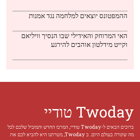
ההמפטונס יוצאים למלחמה נגד אמנות
האי המרוחק והאידילי שבו הנסיך וויליאם
וקייט מידלטון אוהבים להירגע
Twoday טודיי
ברוכים הבאים ל-Twoday טודיי, המרכז החדש והמוביל שלכם לכל
מה שקורה בעולם היום. ב Twoday, מטרתנו היא להביא לכם את