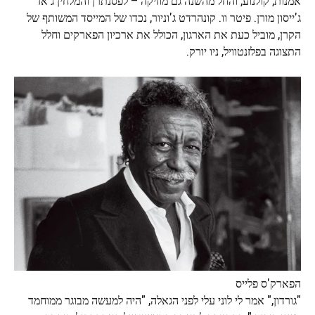
אמנות, קולנוע, והחל מהשנה גם מוזיקה – לפסנתרן והמלחין ג'אז
ג'ייסון מורן. פיטר וו. קונהרדט ג'וניור, נכדו של המייסד המשותף של
הקרן, מוביל כעת את הארגון, הכולל את ארכיון הפארקים וחלל
התצוגה בפלזנטוויל, ניו יורק.
הפארק'ס פלייס
"גורדון," אמר לי לוני עלי לפני הגאלה, "היה למעשה מבוגר ממוחמד