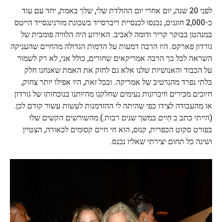
לפני 20 שנה, יום אחרי יום ההולדת שלי, שלך באמת, יחד עם עוד
כ-2,000 חוגגים, נכנסו לכנסיית ריברסייד בשכונת מורנינגסייד הייטס
במנהטן בבוקר קריר ודומה לאביב. האירוע היה הלוויה פומבית של
גורדון פארקס. היו הרבה דמעות על הדמות הגדולה מהחיים שהעניקה
השראה לכל כך הרבה אמריקאים שחורים, כולל אני, לא רק לשמור
על הכבוד והאנושיות שלנו אלא גם לחזק את האמת שאנחנו חלק
בלתי נפרד מהנרטיב של אמריקה. ובכל זאת, היו אפילו יותר צחוק,
חיוכים מכירים וזיכרונות נעימים שחלקנו מהיותנו בנוכחותו של גורדון
או מהעבודה לצידו כפי שהיתה לי ההזדמנות לעשות עשור קודם לכן.
(הייתי כתב ב
חַיִים
במשך שנים רבות.) מהשורשים הקשים שלו
בפורט סקוט הכפרית, קנזס, הוא חי חיים קסומים לכאורה, הצטיין
ושינה כל תחום יצירתי שאליו נכנס.