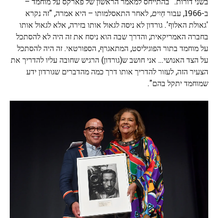
בשני דורות." בהתייחס למאמר הראשון של פארקס על מוחמד –
ב-1966, עבור
חַיִים,
לאחר התאסלמותו – היא אמרה, "זה נקרא
'גאולת האלוף'. גורדון לא ניסה לגאול אותו בזירה, אלא לגאול אותו
בחברה האמריקאית; והדרך שבה הוא ניסח את זה היה לא להסתכל
על מוחמד בתור הפוגיליסט, המתאגרף, הספורטאי. זה היה להסתכל
על הצד האנושי… אני חושב ש(גורדון) הרגיש שחובה עליו להדריך את
הצעיר הזה, לעזור להדריך אותו דרך כמה מהדברים שגורדון ידע
שמוחמד יתקל בהם".