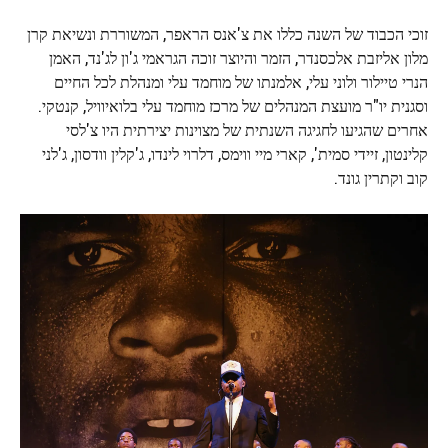
זוכי הכבוד של השנה כללו את צ'אנס הראפר, המשוררת ונשיאת קרן
מלון אליזבת אלכסנדר, הזמר והיוצר זוכה הגראמי ג'ון לג'נד, האמן
הנרי טיילור ולוני עלי, אלמנתו של מוחמד עלי ומנהלת לכל החיים
וסגנית יו"ר מועצת המנהלים של מרכז מוחמד עלי בלואיוויל, קנטקי.
אחרים שהגיעו לחגיגה השנתית של מצוינות יצירתית היו צ'לסי
קלינטון, זיידי סמית', קארי מיי ווימס, דלרוי לינדו, ג'קלין וודסון, ג'לני
קוב וקתרין גונד.