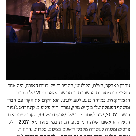
גורדון פארקס, הצלם, הקולנוען, הסופר ופעיל זכויות האזרח, היה אחד
האמנים והמספרים החשובים ביותר של המאה ה-20 של החוויה
האמריקאית, במיוחד בנוגע לגזע ולעוני. הוא הקים את הקרן עם חברו
ומשתף הפעולה שלו ב
חַיִים
מגזין, עורך ותיק פיליפ ב. קונהרדט ג'וניור
ובשנת 2007, שנה לאחר מותו של פארקס בגיל 93, הקרן קיימה את
הגאלה הראשונה שלה, רומן צנוע יחסית, במידטאון. מאז 2017 חולקו
פרסים ומלגות לעשרות מקבלי הישגים בצילום, ספרות, עיתונות,