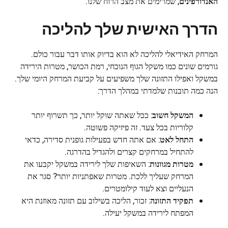
האנדורפינים
, שמרימים את מצב הרוח שלנו.
הדרך האישית שלך להליכה
המרחק האידיאלי להליכה לא הוא בדיוק אותו דבר עבור כולם.
גורמים שונים כמו משקל הגוף הנוכחי, רמת הכושר, מטרות הירידה
במשקל ואפילו התזונה שלך משפיעים על קביעת המרחק היומי שלך.
הנה כמה תובנות שלמדתי במהלך הדרך:
המשקל חשוב
: ככל שאתה שוקל יותר, כך תשרוף יותר
קלוריות בכל צעד. זה פיזיקה פשוטה.
התחל לאט
: אם אתה חדש בפעילות גופנית סדירה, כדאי
להתחיל במרחקים קצרים ולהגדיל בהדרגה.
מטרות מגוונות
: השאיפות שלך לירידה במשקל יקבעו את
המרחק שעליך ללכת. מטרות שאפתניות יותר? סגר את
הנעליים וצא לעוד קילומטרים.
תפקיד התזונה
: זכור, הליכה בשילוב עם תזונה מאוזנת היא
המפתח לירידה במשקל יעילה.