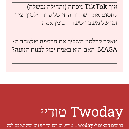
איך TikTok ניסתה (ותחילה נכשלה)
לחסום את השידור החי של פרז הילטון: ציר
זמן של משבר ששודר בזמן אמת
טאקר קרלסון השליך את הכפפה שלאחר ה-
MAGA. האם הוא באמת יכול לבנות תנועה?
Twoday טודיי
ברוכים הבאים ל-Twoday טודיי, המרכז החדש והמוביל שלכם לכל