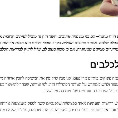
 חיות מחמד—הם בני משפחה אהובים. קשר חזק זה מוביל לעיתים קרובות א
לב שלהם. אחד הטרנדים העולים בקרב חובבי כלבים הוא הכנת ארוחות בי
נרים מציינים שמנהג זה, אם כי מכוּון בטוב לב, עלול להזיק לבריאות הכלבי
לכלבים
כמה פינוקים ביתיים מדי פעם, אני מבין לחלוטין את המשיכה להכין ארוחה מ
נות שהגיעו מעולם הווטרינריה заставו אותי לעצור ולחשוב מחדש על הטרנד הפופולרי הזה. לפי וטרינר, שבחר לה
ת על הצרכים התזונתיים של חיות המחמד שלנו.
 על דיאטה מגוונת, לכלבים יש דרישות תזונתיות מאוד ספציפיות שלפעמים קשה לספק באמצעות אר
DIY לכלבים הוא האפשרות לחוסר איזון תזונתי. בעלי כלבים, בניסיון לפנק את חיותיהם, עלולים שלא 