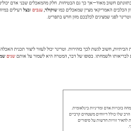
ן בתזונתם חשוב מאוד—אך כך גם הבטיחות. חלק מהמאכלים שבני אדם יכולים
דון הכלבים האמריקאי מציין שמאכלים כמו
שוקולד
,
ענבים
ו
בצל
רעילים במיוח
וטרינר לפני שמציגים לכלבכם מזון חדש בתפריט.
הביתיות, חשוב לגשת לכך בזהירות. וטרינר יכול לעזור ליצור תכנית האכל
ם לבריאותו ולשמחתו. בסופו של דבר, המטרה היא לשמור על אותם
שנים
שמל
עיתונאי ותיק ומוערך ב-Twoday, מתמחה בזכויות אדם ומדיניות בינלאומית.
 הרב שלו כולל דיווחים משטחים קרביים
ת להאיר זוויות חדשות על סיפורים
.