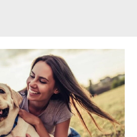
דלג
תוכן