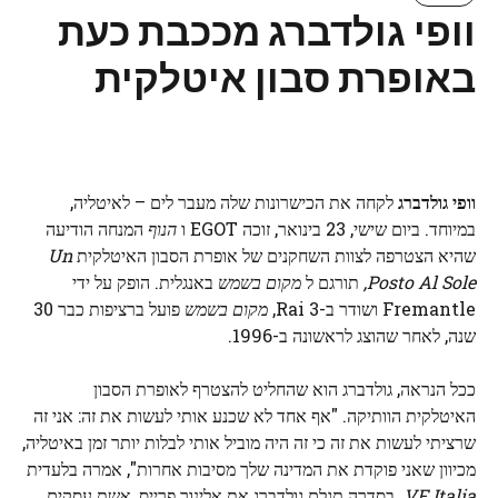
וופי גולדברג מככבת כעת
באופרת סבון איטלקית
וופי גולדברג
לקחה את הכישרונות שלה מעבר לים – לאיטליה,
במיוחד. ביום שישי, 23 בינואר, זוכה EGOT ו
הנוף
המנחה הודיעה
שהיא הצטרפה לצוות השחקנים של אופרת הסבון האיטלקית
Un
Posto Al Sole,
תורגם ל
מקום בשמש
באנגלית. הופק על ידי
Fremantle ושודר ב-Rai 3,
מקום בשמש
פועל ברציפות כבר 30
שנה, לאחר שהוצג לראשונה ב-1996.
ככל הנראה, גולדברג הוא שהחליט להצטרף לאופרת הסבון
האיטלקית הוותיקה. "אף אחד לא שכנע אותי לעשות את זה: אני זה
שרציתי לעשות את זה כי זה היה מוביל אותי לבלות יותר זמן באיטליה,
מכיוון שאני פוקדת את המדינה שלך מסיבות אחרות", אמרה בלעדית
VF Italia
. בסדרה תגלם גולדברג את אלינור פרייס, אשת עסקים