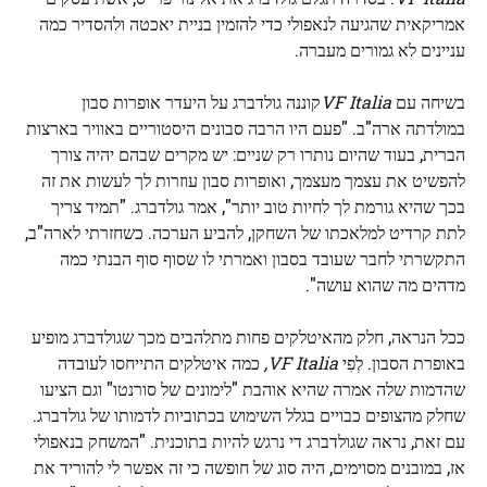
אמריקאית שהגיעה לנאפולי כדי להזמין בניית יאכטה ולהסדיר כמה
עניינים לא גמורים מעברה.
בשיחה עם
VF Italia
קוננה גולדברג על היעדר אופרות סבון
במולדתה ארה"ב. "פעם היו הרבה סבונים היסטוריים באוויר בארצות
הברית, בעוד שהיום נותרו רק שניים: יש מקרים שבהם יהיה צורך
להפשיט את עצמך מעצמך, ואופרות סבון עוזרות לך לעשות את זה
בכך שהיא גורמת לך לחיות טוב יותר", אמר גולדברג. "תמיד צריך
לתת קרדיט למלאכתו של השחקן, להביע הערכה. כשחזרתי לארה"ב,
התקשרתי לחבר שעובד בסבון ואמרתי לו שסוף סוף הבנתי כמה
מדהים מה שהוא עושה".
ככל הנראה, חלק מהאיטלקים פחות מתלהבים מכך שגולדברג מופיע
באופרת הסבון. לְפִי
VF Italia
,
כמה איטלקים התייחסו לעובדה
שהדמות שלה אמרה שהיא אוהבת "לימונים של סורנטו" וגם הציעו
שחלק מהצופים כבויים בגלל השימוש בכתוביות לדמותו של גולדברג.
עם זאת, נראה שגולדברג די נרגש להיות בתוכנית. "המשחק בנאפולי
אז, במובנים מסוימים, היה סוג של חופשה כי זה אפשר לי להוריד את